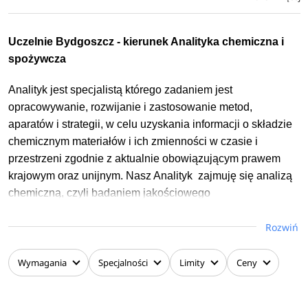
Uczelnie Bydgoszcz - kierunek Analityka chemiczna i
spożywcza
Analityk jest specjalistą którego zadaniem jest
opracowywanie, rozwijanie i zastosowanie metod,
aparatów i strategii, w celu uzyskania informacji o składzie
chemicznym materiałów i ich zmienności w czasie i
przestrzeni zgodnie z aktualnie obowiązującym prawem
krajowym oraz unijnym. Nasz Analityk zajmuję się analizą
chemiczną, czyli badaniem jakościowego
i ilościowego składu chemicznego substancji.
Rozwiń
Absolwent tego kierunku posiada niezbędną Wiedzę do
rozwiązania podstawowych zagadnień analitycznych. Zna
Wymagania
Specjalności
Limity
Ceny
techniki stosowane w analizie chemicznej oraz potrafi je
zastosować w praktyce laboratoryjnej. Posiada również