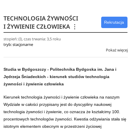
problemów.
TECHNOLOGIA ŻYWNOŚCI
Program kształcenia technologii i chemii żywności powstał
Rekrutacja
I ŻYWIENIE CZŁOWIEKA
⋮
we współpracy z przedstawicielami sektora przemysłowego
i zawiera treści służące nabyciu wiedzy o zarządzaniu
stopień: (I), czas trwania: 3,5 roku
procesem produkcji, zasobami ludzkimi oraz
tryb: stacjonarne
wykorzystaniem social mediów. Jest to gwarancja zdobycia
Pokaż więcej
kluczowych kompetencji niezbędnych m.in. dla osób
pracujących na stanowiskach kierowniczych.
Studia w Bydgoszczy - Politechnika Bydgoska im. Jana i
Jędrzeja Śniadeckich - kierunek studiów technologia
żywności i żywienie człowieka
Kierunek technologia żywności i żywienie człowieka na naszym
Wydziale w całości przypisany jest do dyscypliny naukowej
technologia żywności i żywienie, co oznacza że kształcimy 100.
procentowych technologów żywności. Kwestia odżywiania stała się
istotnym elementem obecnym w przestrzeni życiowej