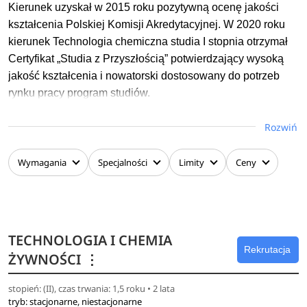
Kierunek uzyskał w 2015 roku pozytywną ocenę jakości
surowców do ich produkcji–
kształcenia Polskiej Komisji Akredytacyjnej. W 2020 roku
• projektowania zakładów i procesów technologicznych
kierunek Technologia chemiczna studia I stopnia otrzymał
oraz organizacji procesu produkcyjnego.
Certyfikat „Studia z Przyszłością” potwierdzający wysoką
• kontroli procesu produkcyjnego oraz kontroli jakości
jakość kształcenia i nowatorski dostosowany do potrzeb
surowców, półproduktów i produktów
rynku pracy program studiów.
• systemów zapewniających bezpieczeństwo produktu
• zarządzania zasobami ludzkimi, komunikacji społecznej
Po ukończeniu kierunku technologia chemiczna możesz :
Rozwiń
• profilaktyki i promocji zdrowia, a także sprzedaży produktu
projektować procesy chemiczne oraz aparaturę, pracować
w laboratoriach naukowo-badawczych, analitycznych i
Wymagania
Specjalności
Limity
Ceny
rozwojowych w przemyśle chemicznym, kosmetycznym,
farmaceutycznym itp. zarządzać jakością i produktami
chemicznymi oraz bezpieczeństwem technicznym,
prowadzić własną działalność gospodarczą.
TECHNOLOGIA I CHEMIA
Rekrutacja
ŻYWNOŚCI
⋮
stopień: (II), czas trwania: 1,5 roku • 2 lata
tryb: stacjonarne, niestacjonarne