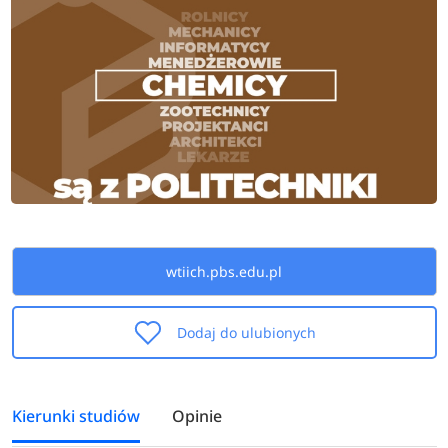
wtiich.pbs.edu.pl
Dodaj do ulubionych
Kierunki studiów
Opinie