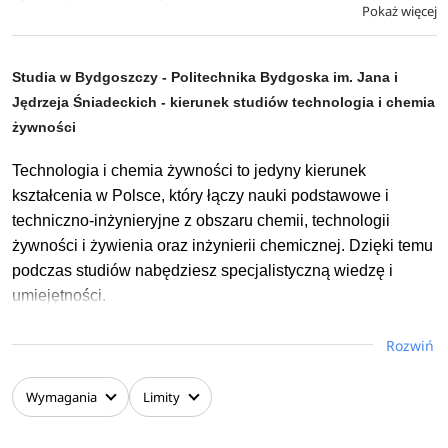
Pokaż więcej
Studia w Bydgoszczy - Politechnika Bydgoska im. Jana i
Jędrzeja Śniadeckich - kierunek studiów technologia i chemia
żywności
Technologia i chemia żywności to jedyny kierunek
kształcenia w Polsce, który łączy nauki podstawowe i
techniczno-inżynieryjne z obszaru chemii, technologii
żywności i żywienia oraz inżynierii chemicznej. Dzięki temu
podczas studiów nabędziesz specjalistyczną wiedzę i
umiejętności.
Po ukończeniu studiów uzyskasz tytuł magistra i
Rozwiń
kompetencje przydatne w pracy nie tylko bezpośrednio
związanej z przemysłem spożywczym, chemicznym i
Wymagania
Limity
pokrewnymi lecz również w każdym, w którym wymagane
jest krytyczne myślenie i kreatywne rozwiązywanie