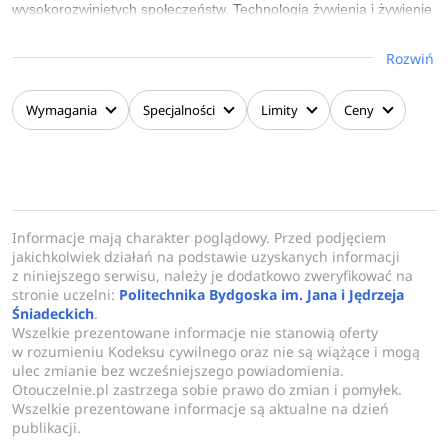
wysokorozwiniętych społeczeństw. Technologia żywienia i żywienie
człowieka to kierunek interdyscyplinarny, a osoby z takim
Rozwiń
wykształceniem świetnie odnajdują się w różnych branżach i
specjalizacjach istniejących na rynku pracy.
Wymagania
Specjalności
Limity
Ceny
Technolog żywności orientuje się i potrafi wykorzystywać w swojej
pracy różne dziedziny wiedzy, począwszy od nauk przyrodniczych,
społecznych, po nauki o zdrowiu, a wszystko analizuje jako osoba
z kompetencjami inżynierskimi. Z tego względu technolog
żywności i żywienia człowieka czerpie wiedzę nie tylko z nauk
Informacje mają charakter poglądowy. Przed podjęciem
biologicznych, ale także medycznych, tych związanych z dietetyką,
jakichkolwiek działań na podstawie uzyskanych informacji
z niniejszego serwisu, należy je dodatkowo zweryfikować na
chemią spożywczą, biotechnologią żywności, czy inżynierią
stronie uczelni:
Politechnika Bydgoska im. Jana i Jędrzeja
produkcji.
Śniadeckich
.
Wszelkie prezentowane informacje nie stanowią oferty
w rozumieniu Kodeksu cywilnego oraz nie są wiążące i mogą
ulec zmianie bez wcześniejszego powiadomienia.
Otouczelnie.pl zastrzega sobie prawo do zmian i pomyłek.
Wszelkie prezentowane informacje są aktualne na dzień
publikacji.