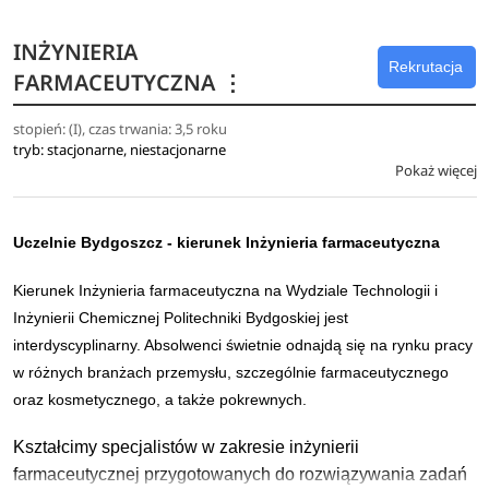
wiedzę z zakresu zasad organizacji i pracy w laboratorium
akredytowanym.
INŻYNIERIA
Rekrutacja
FARMACEUTYCZNA
⋮
Absolwent posiada umiejętność obsługi i zastosowania
komputera oraz podstawowych programów użytkowych,
stopień: (I), czas trwania: 3,5 roku
które może wykorzystać w laboratorium do
tryb: stacjonarne, niestacjonarne
przeprowadzania obliczeń oraz do oceny poprawności
Pokaż więcej
uzyskanych wyników.
Uczelnie Bydgoszcz - kierunek Inżynieria farmaceutyczna
Kierunek Inżynieria farmaceutyczna na Wydziale Technologii i
Inżynierii Chemicznej Politechniki Bydgoskiej jest
interdyscyplinarny. Absolwenci świetnie odnajdą się na rynku pracy
w różnych branżach przemysłu, szczególnie farmaceutycznego
oraz kosmetycznego, a także pokrewnych.
Kształcimy specjalistów w zakresie inżynierii
farmaceutycznej przygotowanych do rozwiązywania zadań