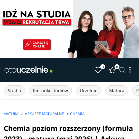
0
0
Studia
Kierunki studiów
Uczelnie
Matura
P
MATURA
ARKUSZE MATURALNE
CHEMIA
Chemia poziom rozszerzony (formuła
2023) - matura (maj 2026) | Arkusz