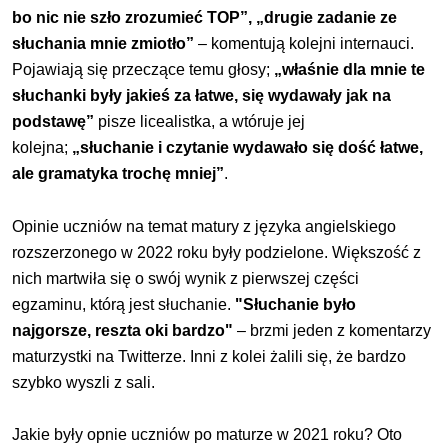
bo nic nie szło zrozumieć TOP”, „drugie zadanie ze
słuchania mnie zmiotło”
– komentują kolejni internauci.
Pojawiają się przeczące temu głosy;
„właśnie dla mnie te
słuchanki były jakieś za łatwe, się wydawały jak na
podstawę”
pisze licealistka, a wtóruje jej
kolejna;
„słuchanie i czytanie wydawało się dość łatwe,
ale gramatyka trochę mniej”
.
Opinie uczniów na temat matury z języka angielskiego
rozszerzonego w 2022 roku były podzielone. Większość z
nich martwiła się o swój wynik z pierwszej części
egzaminu, którą jest słuchanie.
"Słuchanie było
najgorsze, reszta oki bardzo"
– brzmi jeden z komentarzy
maturzystki na Twitterze. Inni z kolei żalili się, że bardzo
szybko wyszli z sali.
Jakie były opnie uczniów po
maturze
w 2021 roku? Oto