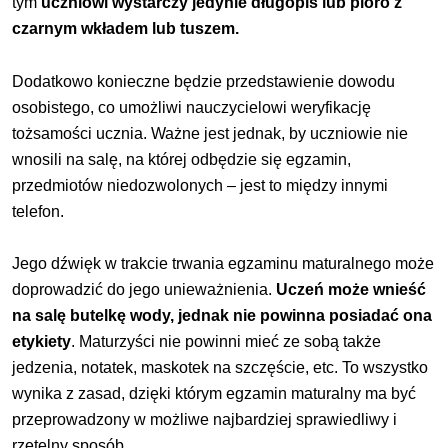
tym
uczniowi wystarczy jedynie długopis lub pióro z
czarnym wkładem lub tuszem.
Dodatkowo konieczne będzie przedstawienie dowodu
osobistego, co umożliwi nauczycielowi weryfikację
tożsamości ucznia. Ważne jest jednak, by uczniowie nie
wnosili na salę, na której odbędzie się egzamin,
przedmiotów niedozwolonych – jest to między innymi
telefon.
Jego dźwięk w trakcie trwania egzaminu maturalnego może
doprowadzić do jego unieważnienia.
Uczeń może wnieść
na salę butelkę wody, jednak nie powinna posiadać ona
etykiety
. Maturzyści nie powinni mieć ze sobą także
jedzenia, notatek, maskotek na szczęście, etc. To wszystko
wynika z zasad, dzięki którym egzamin maturalny ma być
przeprowadzony w możliwe najbardziej sprawiedliwy i
rzetelny sposób.