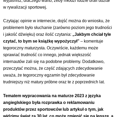
wyjaśnisz, dlaczego warto, żeby młodzi ludzie brali udział
w rywalizacji sportowej.
Czytając opinie w internecie, dojść można do wniosku, że
problemem było słuchanie (zarówno poziom jego trudności
i jakość dźwięku) oraz ilość czytania:
„Jakbym chciał tyle
czytać, to bym se książkę wypożyczył”
– komentuje
tegoroczny maturzysta. Oczywiście, każdemu może
sprawiać trudność co innego, jednak większość
internautów żali się na podobne problemy. Dodatkowo,
przeczytać można, że część zdających zdecydowanie
uważa, że tegoroczny egzamin był zdecydowanie
trudniejszy niż matury próbne oraz te z poprzednich lat.
Tematem wypracowania na maturze 2023 z języka
angieglskiego była rozprawka o reklamowaniu
produktów przez sportowców lub artykuł o tym, jak
widzimy świat za 30 lat, co może zmienić się na lepsze, a