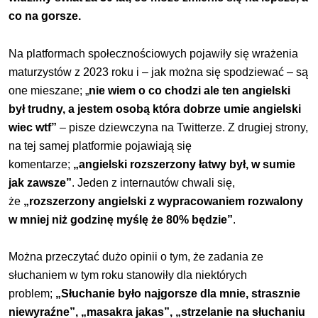
co na gorsze.
Na platformach społecznościowych pojawiły się wrażenia
maturzystów z 2023 roku i – jak można się spodziewać – są
one mieszane; „
nie wiem o co chodzi ale ten angielski
był trudny, a jestem osobą która dobrze umie angielski
wiec wtf”
– pisze dziewczyna na Twitterze. Z drugiej strony,
na tej samej platformie pojawiają się
komentarze;
„angielski rozszerzony łatwy był, w sumie
jak zawsze”
. Jeden z internautów chwali się,
że
„rozszerzony angielski z wypracowaniem rozwalony
w mniej niż godzinę myślę że 80% będzie”
.
Można przeczytać dużo opinii o tym, że zadania ze
słuchaniem w tym roku stanowiły dla niektórych
problem;
„Słuchanie było najgorsze dla mnie, strasznie
niewyraźne”, „masakra jakas”, „strzelanie na słuchaniu