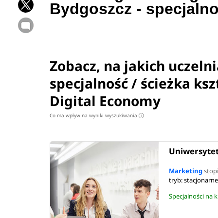
Bydgoszcz - specjalno
Zobacz, na jakich uczeln
specjalność / ścieżka ks
Digital Economy
Co ma wpływ na wyniki wyszukiwania
i
Uniwersytet
Marketing
stopi
tryb: stacjonarn
Specjalności na 