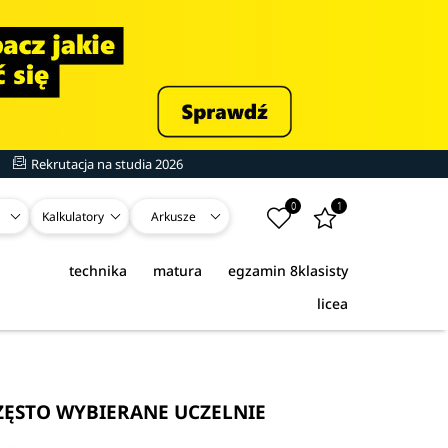
Rekrutacja na studia 2026
0
1
Kalkulatory
Arkusze
technika
matura
egzamin 8klasisty
licea
ZĘSTO WYBIERANE UCZELNIE