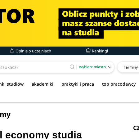
Opinie o uczelniach
Rankingi
wybierz miasto
Terminy
nki studiów
akademiki
praktyki i praca
top pracodawcy
omy
C
al economy studia