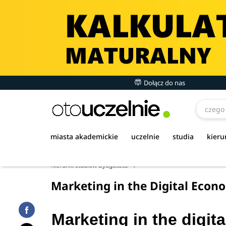
Dołącz do nas
miasta akademickie
uczelnie
studia
kieru
Kierunki studiów Bydgoszcz
Marketing in the Digital Econ
Marketing in the digit