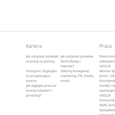
Kariera
Praca
Jak odzyskać podatek
Jak odzyskać podatek
Elektromo
za pracę za granicą
dochodowy z
zabezpiec
Niemiec?
VEOLIA
Transport i logistyka
Sektory kreatywne:
Monter S
to prosperująca
marketing, PR, media,
(k/m) | V
branża
moda
Koordynat
Jak wygląda praca w
handlu i l
branży inżynierii i
operacyjne
produkcji?
VEOLIA
Pomocnik 
HVAC (k/m
Specjalista
innowacji 