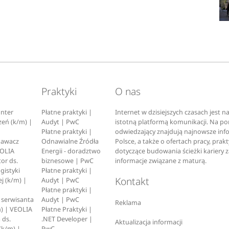
Praktyki
O nas
nter
Płatne praktyki |
Internet w dzisiejszych czasach jest 
zeń (k/m) |
Audyt | PwC
istotną platformą komunikacji. Na p
Płatne praktyki |
odwiedzający znajdują najnowsze inf
pawacz
Odnawialne Źródła
Polsce, a także o ofertach pracy, prak
EOLIA
Energii - doradztwo
dotyczące budowania ścieżki kariery 
or ds.
biznesowe | PwC
informacje związane z maturą.
ogistyki
Płatne praktyki |
Kontakt
j (k/m) |
Audyt | PwC
Płatne praktyki |
serwisanta
Audyt | PwC
Reklama
) | VEOLIA
Płatne Praktyki |
 ds.
.NET Developer |
Aktualizacja informacji
(k/m) |
PwC