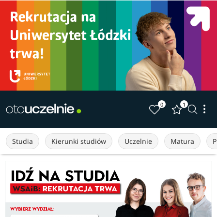
0
1
Studia
Kierunki studiów
Uczelnie
Matura
P