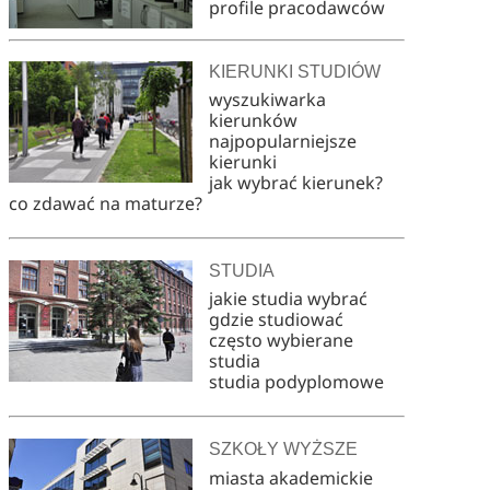
profile pracodawców
KIERUNKI STUDIÓW
wyszukiwarka
kierunków
najpopularniejsze
kierunki
jak wybrać kierunek?
co zdawać na maturze?
STUDIA
jakie studia wybrać
gdzie studiować
często wybierane
studia
studia podyplomowe
SZKOŁY WYŻSZE
miasta akademickie