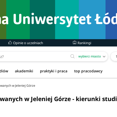
Opinie o uczelniach
Rankingi
wybierz miasto
udiów
akademiki
praktyki i praca
top pracodawcy
wanych w Jeleniej Górze
nych w Jeleniej Górze - kierunki stud