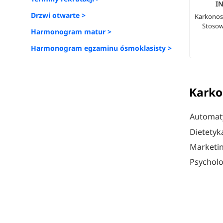
I
Drzwi otwarte >
Karkonos
Stosow
Harmonogram matur >
Harmonogram egzaminu ósmoklasisty >
Karko
Automat
Dietetyk
Marketin
Psycholo