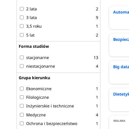
2 lata
2
Automa
3 lata
9
3,5 roku
1
5 lat
2
Bezpie
Forma studiów
stacjonarne
13
niestacjonarne
4
Big dat
Grupa kierunku
Ekonomiczne
1
Dietety
Filologiczne
1
Inżynierskie i techniczne
1
Medyczne
4
Ochrona i bezpieczeństwo
1