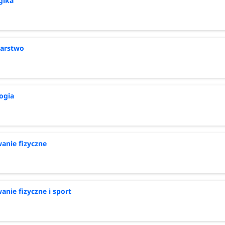
gika
iarstwo
ogia
nie fizyczne
nie fizyczne i sport