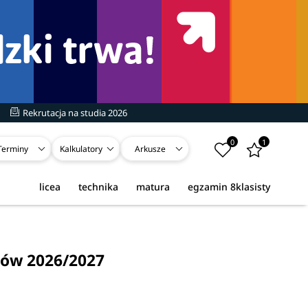
Rekrutacja na studia 2026
0
1
Terminy
Kalkulatory
Arkusze
licea
technika
matura
egzamin 8klasisty
iów 2026/2027