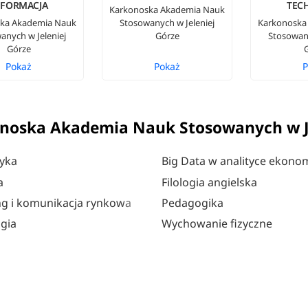
NFORMACJA
TEC
Karkonoska Akademia Nauk
ka Akademia Nauk
Stosowanych w Jeleniej
Karkonoska
anych w Jeleniej
Górze
Stosowany
Górze
Pokaż
Pokaż
P
noska Akademia Nauk Stosowanych w Je
yka
Big Data w analityce ekonom
a
Filologia angielska
g i komunikacja rynkowa
Pedagogika
gia
Wychowanie fizyczne