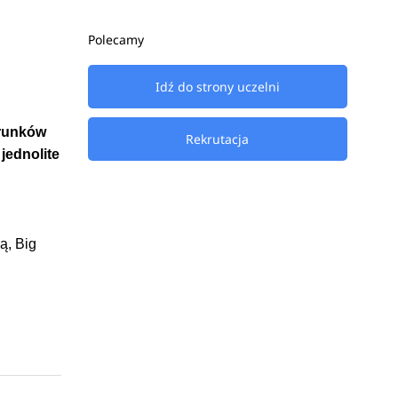
Polecamy
Idź do strony uczelni
erunków
Rekrutacja
 jednolite
ą, Big