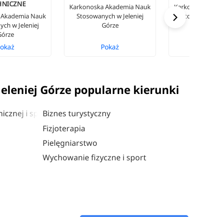
HNICZNE
Karkonoska Akademia Nauk
Karkonoska A
 Akademia Nauk
Stosowanych w Jeleniej
Stosowanych
ch w Jeleniej
Górze
Gór
Górze
okaż
Pokaż
Pok
leniej Górze popularne kierunki
icznej i społecznej
Biznes turystyczny
Fizjoterapia
Pielęgniarstwo
Wychowanie fizyczne i sport