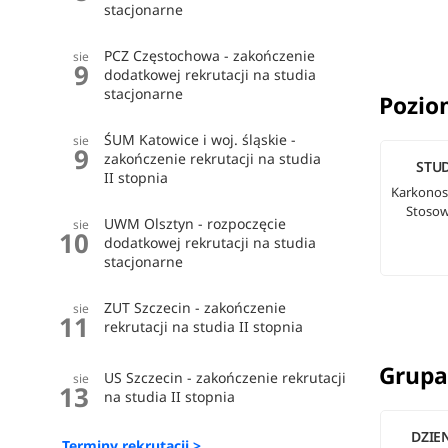
stacjonarne
PCZ Częstochowa - zakończenie
sie
9
dodatkowej rekrutacji na studia
stacjonarne
Pozio
ŚUM Katowice i woj. śląskie -
sie
9
zakończenie rekrutacji na studia
STUD
II stopnia
Karkonos
Stosow
UWM Olsztyn - rozpoczęcie
sie
10
dodatkowej rekrutacji na studia
stacjonarne
ZUT Szczecin - zakończenie
sie
11
rekrutacji na studia II stopnia
Grupa
US Szczecin - zakończenie rekrutacji
sie
13
na studia II stopnia
DZIE
Terminy rekrutacji >