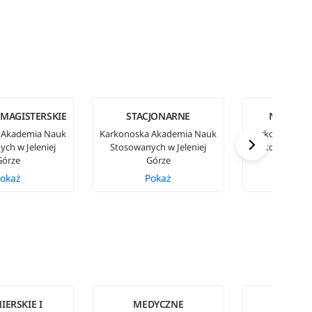
 MAGISTERSKIE
STACJONARNE
NIESTAC
 Akademia Nauk
Karkonoska Akademia Nauk
Karkonoska A
ch w Jeleniej
Stosowanych w Jeleniej
Stosowanych
Górze
Górze
Gór
okaż
Pokaż
Pok
IERSKIE I
MEDYCZNE
PEDAGO