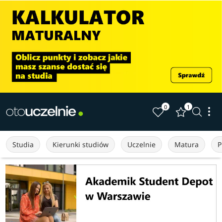
0
1
Studia
Kierunki studiów
Uczelnie
Matura
P