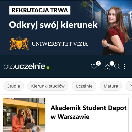
0
1
Studia
Kierunki studiów
Uczelnie
Matura
P