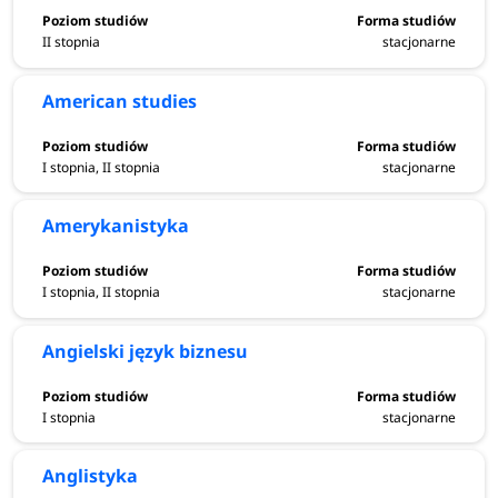
umiejętności komunikacyjnych i poznawanie języka z
naukowego punktu widzenia – to również poznawanie
II stopnia
stacjonarne
dodatkowej wiedzy ogólnej, pozwalającej łatwiej odnaleźć
się w rzeczywistości, takiej jak filozofia, edytorstwo,
American studies
metodologia badań i świadomość kulturowa, związana z
wymaganiami przekładów.
I stopnia, II stopnia
stacjonarne
Kierunki studiów filologicznych cieszą się bardzo dużą
Amerykanistyka
popularnością wśród kandydatów na studia, wiąże się to z
rosnącym zapotrzebowaniem na rynku pracy na
specjalistów posługujących się różnymi językami obcymi.
I stopnia, II stopnia
stacjonarne
Absolwenci studiów filologicznych przygotowani są do
pracy
np. w:
instytucjach kultury, urzędach, w turystyce i
Angielski język biznesu
sektorze usług, marketingu, wydawnictwach, redakcjach,
ale także w szkolnictwie, public relations, działach HR,
I stopnia
stacjonarne
administracji czy sądownictwie.
Ile kosztują studia filologiczne?
Studia stacjononarne na
Anglistyka
kierunkach filologicznych w uczelniach publicznych są