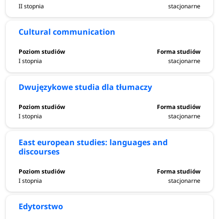
Przygotowanie
II stopnia
stacjonarne
Warto doskonalić znajomość języka obcego i polskiego,
Cultural communication
czytać literaturę w oryginale i oglądać filmy w języku
docelowym, brać udział w konkursach językowych lub
I stopnia
stacjonarne
olimpiadach.
Dwujęzykowe studia dla tłumaczy
czytaj dalej
wszystko o studiach filologicznych
I stopnia
stacjonarne
East european studies: languages and
discourses
I stopnia
stacjonarne
Edytorstwo