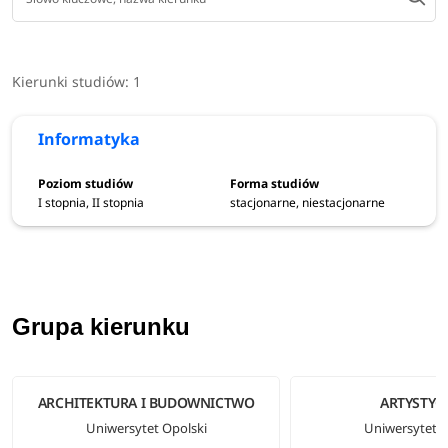
Kierunki studiów:
1
Informatyka
I stopnia, II stopnia
stacjonarne, niestacjonarne
Grupa kierunku
ARCHITEKTURA I BUDOWNICTWO
ARTYSTYC
Uniwersytet Opolski
Uniwersytet O