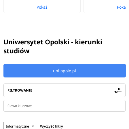
Pokaż
Pokaż
Uniwersytet Opolski - kierunki
studiów
uni.opole.pl
FILTROWANIE
Informatyczne
×
Wyczyść filtry