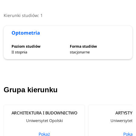
Kierunki studiów:
1
Optometria
II stopnia
stacjonarne
Grupa kierunku
ARCHITEKTURA I BUDOWNICTWO
ARTYSTYC
Uniwersytet Opolski
Uniwersytet O
Pokaż
Pokaż