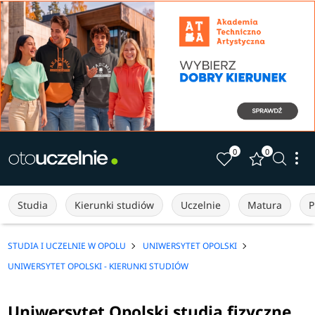
0
0
Studia
Kierunki studiów
Uczelnie
Matura
P
STUDIA I UCZELNIE W OPOLU
UNIWERSYTET OPOLSKI
UNIWERSYTET OPOLSKI - KIERUNKI STUDIÓW
Uniwersytet Opolski studia fizyczne