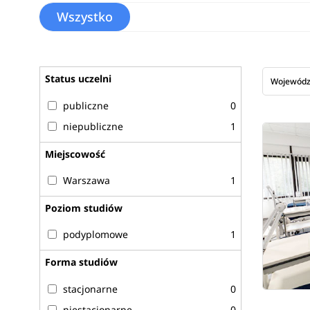
Wszystko
Status uczelni
Wojewód
publiczne
0
niepubliczne
1
Miejscowość
Warszawa
1
Poziom studiów
podyplomowe
1
Forma studiów
stacjonarne
0
niestacjonarne
0