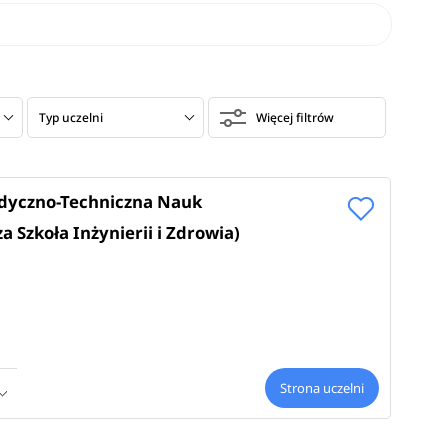
Typ uczelni
Więcej filtrów
yczno-Techniczna Nauk
Szkoła Inżynierii i Zdrowia)
Strona uczelni