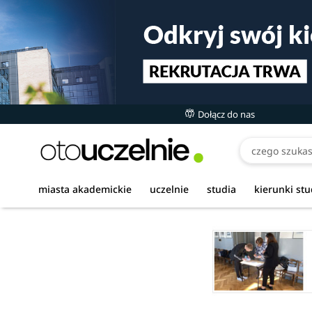
Dołącz do nas
miasta akademickie
uczelnie
studia
kierunki st