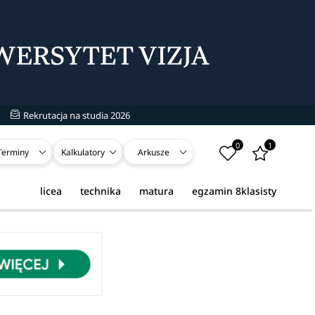
Rekrutacja na studia 2026
0
1
Terminy
Kalkulatory
Arkusze
licea
technika
matura
egzamin 8klasisty