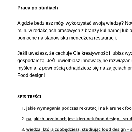
Praca po studiach
A gdzie będziesz mógł wykorzystać swoją wiedzę? Now
m.in. w redakcjach prasowych z branży kulinarnej lu
pomocne na stanowisku menedżera restauracji.
Jeśli uważasz, że cechuje Cię kreatywność i lubisz w
gospodarczą. Jeśli uwielbiasz innowacyjne rozwiązani
myślenia, z pewnością odnajdziesz się na zajęciach
Food design!
SPIS TREŚCI
jakie wymagania podczas rekrutacji na kierunek fo
na jakich uczelniach jest kierunek food design - s
wiedza, którą zdobędziesz, studiując food design 