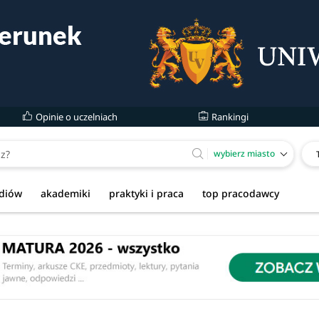
Opinie o uczelniach
Rankingi
wybierz miasto
udiów
akademiki
praktyki i praca
top pracodawcy