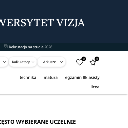
Rekrutacja na studia 2026
0
0
Kalkulatory
Arkusze
technika
matura
egzamin 8klasisty
licea
ZĘSTO WYBIERANE UCZELNIE