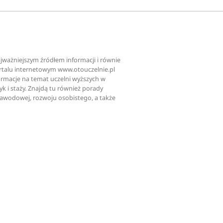
najważniejszym źródłem informacji i równie
ortalu internetowym www.otouczelnie.pl
ormacje na temat uczelni wyższych w
tyk i staży. Znajdą tu również porady
zawodowej, rozwoju osobistego, a także