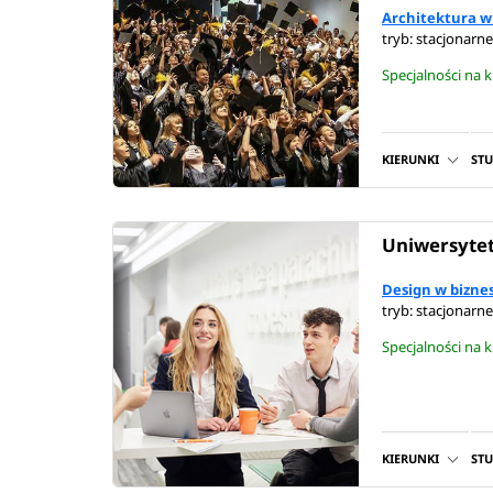
Architektura w
tryb: stacjonarne
Specjalności na 
KIERUNKI
ST
Uniwersytet
Design w bizne
tryb: stacjonarne
Specjalności na 
KIERUNKI
ST