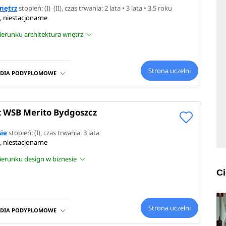
nętrz
stopień: (I) (II), czas trwania: 2 lata • 3 lata • 3,5 roku
, niestacjonarne
kierunku architektura wnętrz
Strona uczelni
UDIA PODYPLOMOWE
 WSB Merito Bydgoszcz
sie
stopień: (I), czas trwania: 3 lata
, niestacjonarne
kierunku design w biznesie
C
Strona uczelni
UDIA PODYPLOMOWE