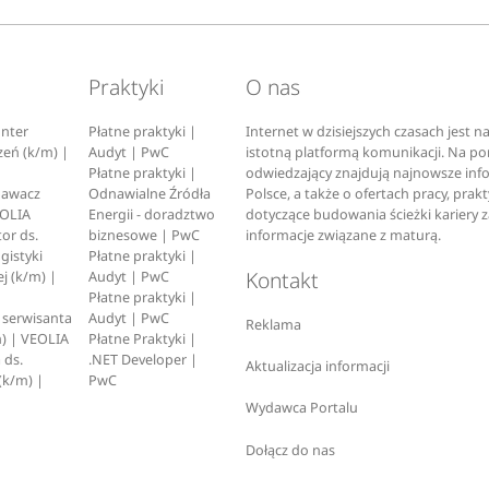
Praktyki
O nas
nter
Płatne praktyki |
Internet w dzisiejszych czasach jest 
zeń (k/m) |
Audyt | PwC
istotną platformą komunikacji. Na p
Płatne praktyki |
odwiedzający znajdują najnowsze inf
pawacz
Odnawialne Źródła
Polsce, a także o ofertach pracy, prak
EOLIA
Energii - doradztwo
dotyczące budowania ścieżki kariery 
or ds.
biznesowe | PwC
informacje związane z maturą.
ogistyki
Płatne praktyki |
Kontakt
j (k/m) |
Audyt | PwC
Płatne praktyki |
serwisanta
Audyt | PwC
Reklama
) | VEOLIA
Płatne Praktyki |
 ds.
.NET Developer |
Aktualizacja informacji
(k/m) |
PwC
Wydawca Portalu
Dołącz do nas