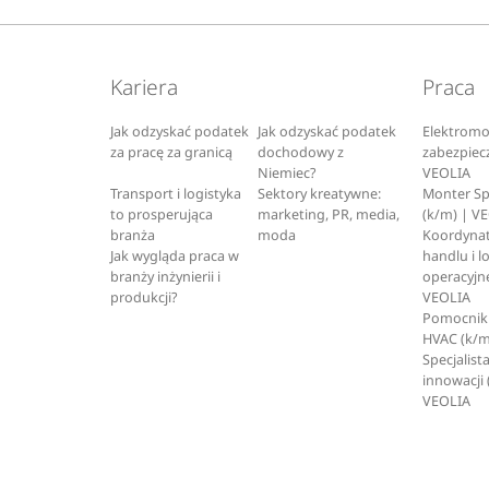
Kariera
Praca
Jak odzyskać podatek
Jak odzyskać podatek
Elektromo
za pracę za granicą
dochodowy z
zabezpiec
Niemiec?
VEOLIA
Transport i logistyka
Sektory kreatywne:
Monter S
to prosperująca
marketing, PR, media,
(k/m) | V
branża
moda
Koordynat
Jak wygląda praca w
handlu i l
branży inżynierii i
operacyjne
produkcji?
VEOLIA
Pomocnik 
HVAC (k/m
Specjalista
innowacji 
VEOLIA