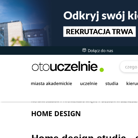
Dołącz do nas
miasta akademickie
uczelnie
studia
kieru
Kierunki studiów
Architektura wnętrz
DESIGN W BIZNESIE
HOME DESIGN