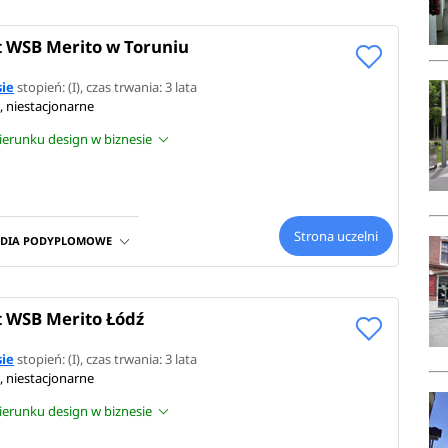
 WSB Merito w Toruniu
sie
stopień: (I), czas trwania: 3 lata
, niestacjonarne
kierunku design w biznesie
Strona uczelni
UDIA PODYPLOMOWE
 WSB Merito Łódź
sie
stopień: (I), czas trwania: 3 lata
, niestacjonarne
kierunku design w biznesie