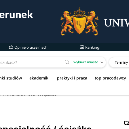
Opinie o uczelniach
Rankingi
wybierz miasto
Terminy
nki studiów
akademiki
praktyki i praca
top pracodawcy
Architektura wnętrz - specjalności
C