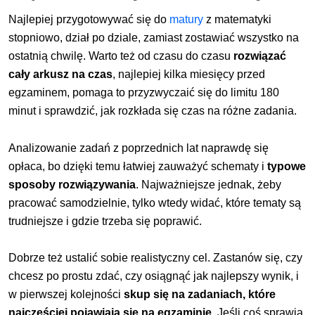
Najlepiej przygotowywać się do
matury
z matematyki
stopniowo, dział po dziale, zamiast
zostawiać wszystko na
ostatnią chwilę. Warto też od czasu do czasu
rozwiązać
cały arkusz na czas
, najlepiej kilka miesięcy przed
egzaminem, pomaga to przyzwyczaić się do limitu 180
minut i sprawdzić, jak rozkłada się czas na różne zadania.
Analizowanie zadań z poprzednich lat naprawdę się
opłaca, bo dzięki temu łatwiej zauważyć schematy i
typowe
sposoby rozwiązywania
. Najważniejsze jednak, żeby
pracować samodzielnie, tylko wtedy widać, które tematy są
trudniejsze i gdzie trzeba się poprawić.
Dobrze też ustalić sobie realistyczny cel. Zastanów się, czy
chcesz po prostu zdać, czy osiągnąć jak najlepszy wynik, i
w pierwszej kolejności
skup się na zadaniach, które
najczęściej pojawiają się na egzaminie.
Jeśli coś sprawia