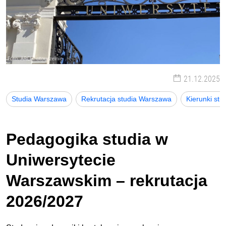
21.12.2025
Studia Warszawa
Rekrutacja studia Warszawa
Kierunki st
Pedagogika studia w
Uniwersytecie
Warszawskim – rekrutacja
2026/2027