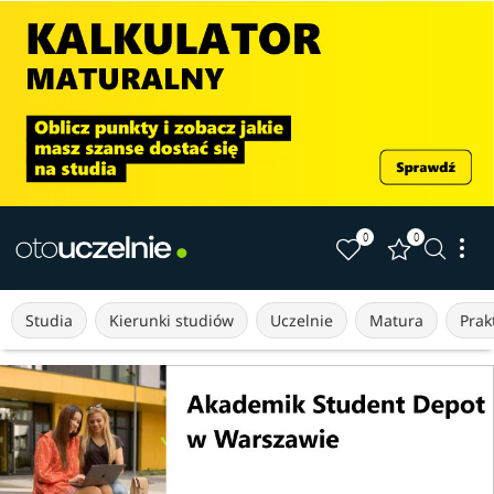
0
0
Studia
Kierunki studiów
Uczelnie
Matura
Prakt