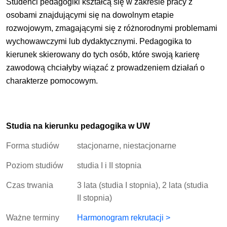
Studenci pedagogiki kształcą się w zakresie pracy z
osobami znajdującymi się na dowolnym etapie
rozwojowym, zmagającymi się z różnorodnymi problemami
wychowawczymi lub dydaktycznymi.
Pedagogika to
kierunek skierowany do tych osób, które swoją karierę
zawodową chciałyby wiązać z prowadzeniem działań o
charakterze pomocowym.
Studia na kierunku pedagogika w UW
Forma studiów
stacjonarne, niestacjonarne
Poziom studiów
studia I i II stopnia
Czas trwania
3 lata (studia I stopnia), 2 lata (studia
II stopnia)
Ważne terminy
Harmonogram rekrutacji >