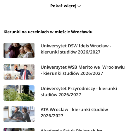
Pokaż więcej
urzędach, czy szkolnictwie. Niemała grupa osób po
zakończeniu nauki zakłada własną działalność, ponieważ
studia oprócz języków uczą także poruszania się po
świecie przedsiębiorczości.
Kierunki na uczelniach w mieście Wrocławiu
Uniwersytet DSW Ideis Wrocław -
kierunki studiów 2026/2027
Uniwersytet WSB Merito we Wrocławiu
- kierunki studiów 2026/2027
Uniwersytet Przyrodniczy - kierunki
studiów 2026/2027
ATA Wrocław - kierunki studiów
2026/2027
Akademia Sztuk Pięknych im.