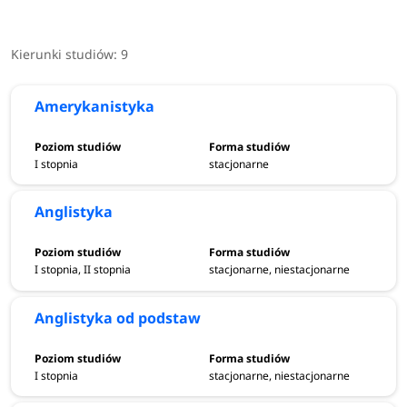
najpopularniejszych języków świata, czyli języków które
mają największe znaczenie na świecie, jak również
Kierunki studiów:
9
największe znaczenie w przestrzeni biznesowej.
Priorytetowym celem wrocławskiej uczelni jest kształcenie
Amerykanistyka
nowoczesnych filologów, którzy z łatwością potrafią
odnaleźć się na dzisiejszym rynku. Gwarancją wysokiej
jakości programu nauczania jest wyróżniająca ocena
I stopnia
stacjonarne
Polskiej Komisji Akredytacyjnej, jak również absolwenci
doskonale radzący sobie po zakończeniu studiów.
Anglistyka
Należy zaznaczyć, że kierunki oferowane przez Wyższą
I stopnia, II stopnia
stacjonarne, niestacjonarne
Szkołę Filologiczną we Wrocławiu nie mają na celu
przekazania wiedzy ogólnej i powierzchownej o danym
Anglistyka od podstaw
języku. To zagłębienie się w strukturę języka, a także
rozwijanie umiejętności posługiwania się nim na różnych
płaszczyznach i w różnych przestrzeniach, z
I stopnia
stacjonarne, niestacjonarne
najmocniejszym akcentem położonym na media, sektor IT