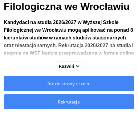
Filologiczna we Wrocławiu
Kandydaci na studia 2026/2027 w Wyższej Szkole
Filologicznej we Wrocławiu
mogą aplikować na ponad 8
kierunków studiów w ramach studiów stacjonarnych
oraz niestacjonarnych.
Rekrutacja 2026/2027 na studia I
stopnia
na WSF będzie przeprowadzana w formie online
w terminie
od
kwietnia 2026 roku.
Rozwiń
Kandydaci na studia 2026/2027 na Wyższą Szkołę
Idź do strony uczelni
Filologiczną mają do wyboru
kierunki licencjackie
oraz
magisterskie
związane m.in.: z anglistyką, germanistyką,
amerykanistyką, hispanistyką czy italianistyką.
Rekrutacja
Znajomość języków obcych może być traktowana jako