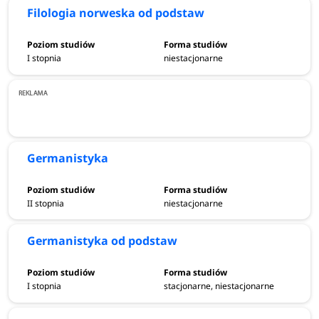
Filologia norweska od podstaw
oraz szeroko rozumiany biznes. Na wyróżnienie zasługuje
także fakt, że aby podjąć naukę na niektórych kierunkach
nie trzeba posługiwać się językiem, ponieważ jego nauka
I stopnia
niestacjonarne
realizowana jest od podstaw. Wysokiej jakości wiedza o
języku obcym otwiera wiele drzwi do karier zawodowych.
Absolwenci kierunków kształcenia w Wyższej Szkole
Filologicznej we Wrocławiu pracują w biurach tłumaczeń,
Germanistyka
środkach masowego przekazu, międzynarodowych firmach
i korporacjach, instytucjach kultury, biurach podróży,
urzędach, czy szkolnictwie. Niemała grupa osób po
II stopnia
niestacjonarne
zakończeniu nauki zakłada własną działalność, ponieważ
studia oprócz języków uczą także poruszania się po
Germanistyka od podstaw
świecie przedsiębiorczości.
I stopnia
stacjonarne, niestacjonarne