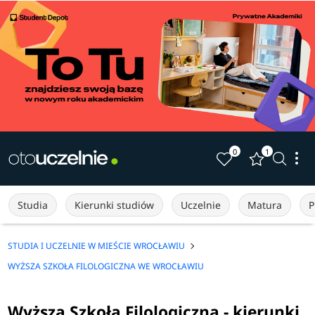
0
1
Studia
Kierunki studiów
Uczelnie
Matura
P
STUDIA I UCZELNIE W MIEŚCIE WROCŁAWIU
WYŻSZA SZKOŁA FILOLOGICZNA WE WROCŁAWIU
Wyższa Szkoła Filologiczna - kierunki