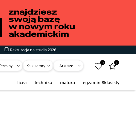
Rekrutacja na studia 2026
0
1
Terminy
Kalkulatory
Arkusze
licea
technika
matura
egzamin 8klasisty