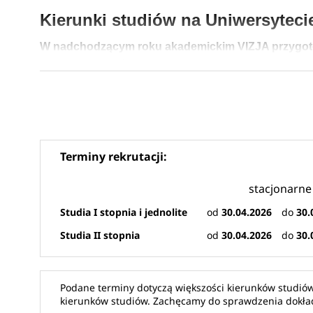
Kierunki studiów na Uniwersyteci
W nadchodzącym roku akademickim VIZJA przygot
37 kierunków stacjonarnych I stopnia i jednolityc
35 kierunków niestacjonarnych I stopnia i jednoli
18 kierunków stacjonarnych II stopnia
18 kierunków niestacjonarnych II stopnia
44 kierunki I stopnia i jednolite magisterskie
29 kierunków online II stopnia
Terminy rekrutacji:
67 kierunków w języku angielskim
stacjonarne
sprawdź
kierunki studiów Uniwersytet VIZJA w Warsza
Studia I stopnia i jednolite
od
30.04.2026
do
30.
Studia II stopnia
od
30.04.2026
do
30.
Uniwersytet VIZJA (dawniej Akademia Ekonomiczn
Podane terminy dotyczą większości kierunków studiów
kształcąca studentów w centrum stolicy. Z dniem 15 maj
kierunków studiów. Zachęcamy do sprawdzenia dokład
Uniwersytet VIZJA , co stanowi ukoronowanie niemal 25