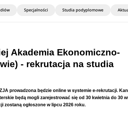
udiów
Specjalności
Studia podyplomowe
Aktua
iej Akademia Ekonomiczno-
e) - rekrutacja na studia
IZJA
prowadzona będzie online w systemie e-rekrutacji. Ka
sterskie będą mogli zarejestrować się od 30 kwietnia do 30 
cji zostaną
ogłoszone
w lipcu
2026 roku.