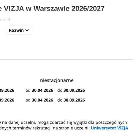
e VIZJA w Warszawie 2026/2027
ował: 
h magisterskich
Rozwiń
tych magisterskich
niestacjonarne
wie
09.2026
od
30.04.2026
do
30.09.2026
09.2026
od
30.04.2026
do
30.09.2026
o-Humanistyczna w Warszawie)
to uczelnia o statusie uniwersy
 na danej uczelni, mogą zdarzać się wyjątki dla poszczególnych
a 2025 r. uczelnia uzyskała status uniwersytetu i zmieniła naz
nych terminów rekrutacji na stronie uczelni:
Uniwersytet VIZJA
-letniej działalności szkoły wyższej. Uczelnia należy do czołó