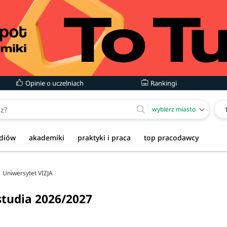
Opinie o uczelniach
Rankingi
wybierz miasto
udiów
akademiki
praktyki i praca
top pracodawcy
Uniwersytet VIZJA
studia 2026/2027