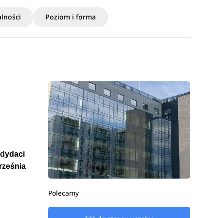
lności
Poziom i forma
ndydaci
września
Polecamy