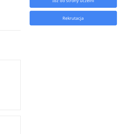
Idź do strony uczelni
Rekrutacja
tetu,
wę na
wki