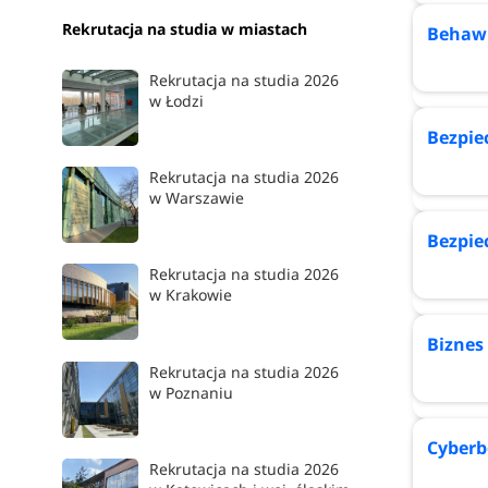
Psychologiczne i społeczne
4
Rekrutacja na studia w miastach
Behawi
Sport i turystyka
3
Weterynaryjne
1
Rekrutacja na studia 2026
w Łodzi
Zarządzanie i Marketing
11
Bezpie
Żywienie i żywność
1
Rekrutacja na studia 2026
w Warszawie
Bezpie
Rekrutacja na studia 2026
w Krakowie
Biznes
Rekrutacja na studia 2026
w Poznaniu
Cyberb
Rekrutacja na studia 2026