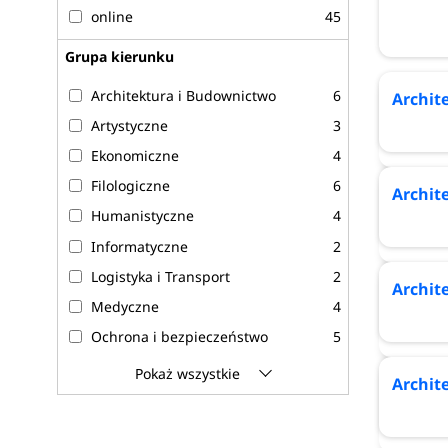
Urbanistyka i planowanie przestrzenne
online
45
Zarządzanie i inżynieria produkcji
Grupa kierunku
Zdrowie publiczne
Architektura i Budownictwo
6
Archit
Artystyczne
3
Ekonomiczne
4
Filologiczne
6
Archit
Humanistyczne
4
Informatyczne
2
Logistyka i Transport
2
Archit
Medyczne
4
Ochrona i bezpieczeństwo
5
Ochrona środowiska
1
Pokaż wszystkie
Archit
Pedagogiczne
1
Prawnicze i administracja
7