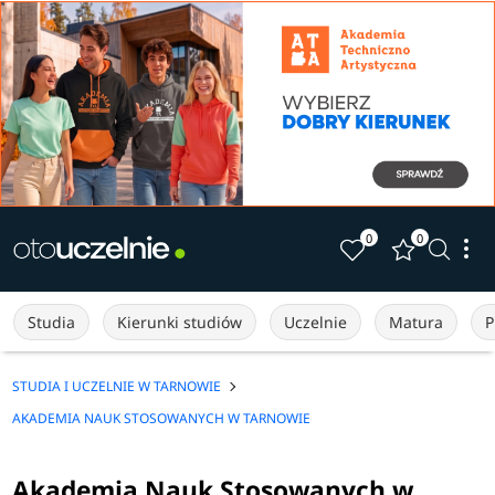
0
0
Studia
Kierunki studiów
Uczelnie
Matura
P
STUDIA I UCZELNIE W TARNOWIE
AKADEMIA NAUK STOSOWANYCH W TARNOWIE
Akademia Nauk Stosowanych w