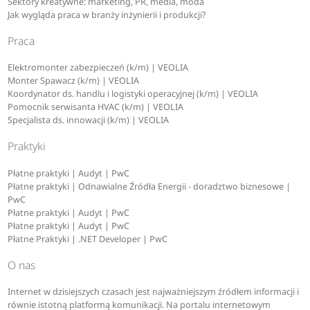
Sektory kreatywne: marketing, PR, media, moda
Jak wygląda praca w branży inżynierii i produkcji?
Praca
Elektromonter zabezpieczeń (k/m) | VEOLIA
Monter Spawacz (k/m) | VEOLIA
Koordynator ds. handlu i logistyki operacyjnej (k/m) | VEOLIA
Pomocnik serwisanta HVAC (k/m) | VEOLIA
Specjalista ds. innowacji (k/m) | VEOLIA
Praktyki
Płatne praktyki | Audyt | PwC
Płatne praktyki | Odnawialne Źródła Energii - doradztwo biznesowe |
PwC
Płatne praktyki | Audyt | PwC
Płatne praktyki | Audyt | PwC
Płatne Praktyki | .NET Developer | PwC
O nas
Internet w dzisiejszych czasach jest najważniejszym źródłem informacji i
równie istotną platformą komunikacji. Na portalu internetowym