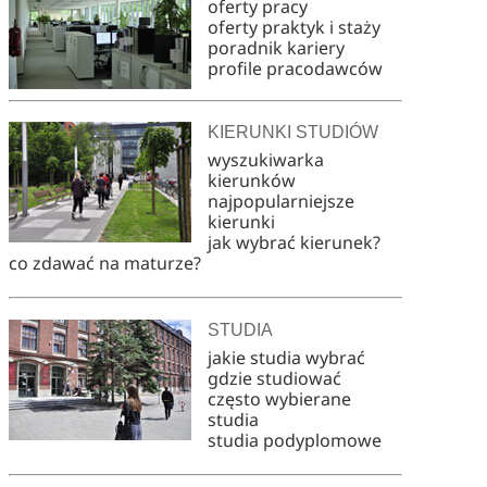
oferty pracy
oferty praktyk i staży
poradnik kariery
profile pracodawców
KIERUNKI STUDIÓW
wyszukiwarka
kierunków
najpopularniejsze
kierunki
jak wybrać kierunek?
co zdawać na maturze?
STUDIA
jakie studia wybrać
gdzie studiować
często wybierane
studia
studia podyplomowe