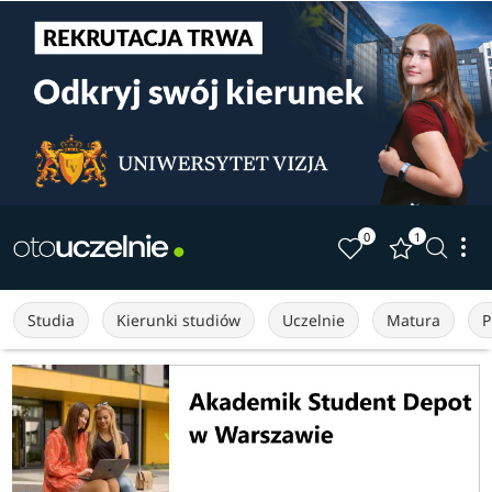
0
1
Studia
Kierunki studiów
Uczelnie
Matura
P