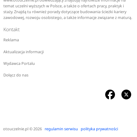
www.otouczelnie.pl odwiedzający znajdują najnowsze informacje na
temat uczelni wyższych w Polsce, a także o ofertach pracy, praktyk i
staży. Znajdą tu również porady dotyczące budowania ścieżki kariery
zawodowej, rozwoju osobistego, a także informacje związane z maturą.
Kontakt
Reklama
Aktualizacja informacji
Wydawca Portalu
Dołącz do nas
otouczelnie.pl
© 2026
regulamin serwisu
polityka prywatności