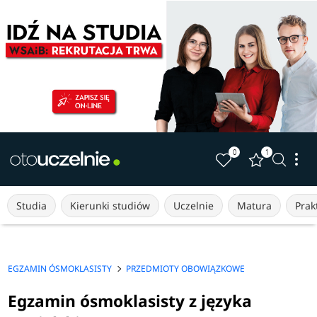
0
1
Studia
Kierunki studiów
Uczelnie
Matura
Prakt
EGZAMIN ÓSMOKLASISTY
PRZEDMIOTY OBOWIĄZKOWE
Egzamin ósmoklasisty z języka