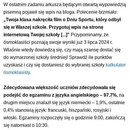
W ostatnim zadaniu arkusza będącym otwartą wypowiedzią
pisemną pojawił się wpis na bloga. Polecenie brzmiało:
„Twoja klasa nakręciła film o Dniu Sportu, który odbył
się w Waszej szkole. Przygotuj wpis na stronę
internetową Twojej szkoły [...]”
Przypominamy, że
ósmoklasiści poznają swoje wyniki już 3 lipca 2024 r.
Właśnie wtedy dowiedzą się, czy mają szansę dostać się
do wymarzonej szkoły średniej!
Sprawdź ile punktów
uzyskasz i czy się dostaniesz do wybranej szkoły
kalkulator
ósmoklasisty
.
Zdecydowana większość uczniów zdecydowała się
podejść do egzaminu z języka angielskiego – 97,7%,
na
drugim miejscu znalazł się język niemiecki – 1,9%, ostatnie
0,4% stanowią język: francuski, hiszpański, rosyjski i
włoski. Egzaminy rozpoczęły się o godzinie 9:00, zakończą
się natomiast o 10:30.