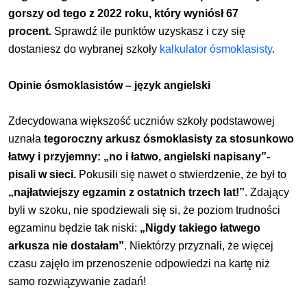
gorszy od tego z 2022 roku, który wyniósł 67
procent.
Sprawdź ile punktów uzyskasz i czy się
dostaniesz do wybranej szkoły
kalkulator ósmoklasisty
.
Opinie ósmoklasistów – język angielski
Zdecydowana większość uczniów szkoły podstawowej
uznała
tegoroczny arkusz ósmoklasisty za stosunkowo
łatwy i przyjemny: „no i łatwo, angielski napisany”-
pisali w sieci.
Pokusili się nawet o stwierdzenie, że był to
„najłatwiejszy egzamin z ostatnich trzech lat!”
. Zdający
byli w szoku, nie spodziewali się si, że poziom trudności
egzaminu będzie tak niski:
„Nigdy takiego łatwego
arkusza nie dostałam”
. Niektórzy przyznali, że więcej
czasu zajęło im przenoszenie odpowiedzi na kartę niż
samo rozwiązywanie zadań!