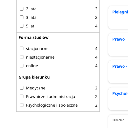
2 lata
2
Pielęgn
3 lata
2
5 lat
4
Forma studiów
Prawo
stacjonarne
4
niestacjonarne
4
online
4
Prawo -
Grupa kierunku
Medyczne
2
Psychol
Prawnicze i administracja
2
Psychologiczne i społeczne
2