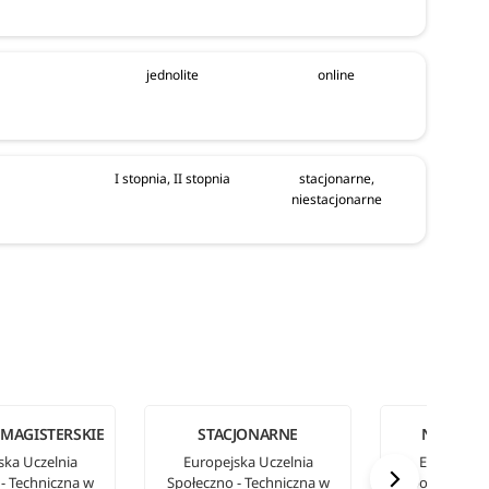
jednolite
online
I stopnia, II stopnia
stacjonarne,
niestacjonarne
 MAGISTERSKIE
STACJONARNE
NIESTAC
ska Uczelnia
Europejska Uczelnia
Europejska
- Techniczna w
Społeczno - Techniczna w
Społeczno - 