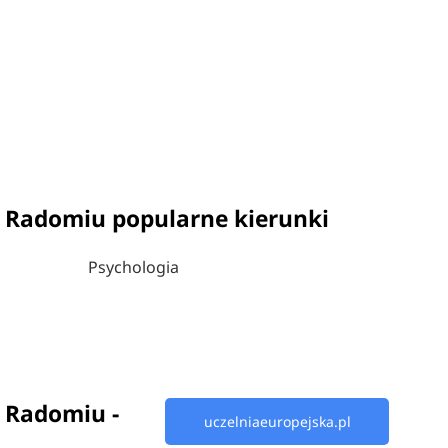
w Radomiu popularne kierunki
Psychologia
w Radomiu -
uczelniaeuropejska.pl