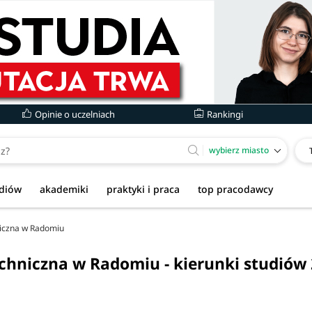
Opinie o uczelniach
Rankingi
wybierz miasto
udiów
akademiki
praktyki i praca
top pracodawcy
niczna w Radomiu
echniczna w Radomiu - kierunki studiów