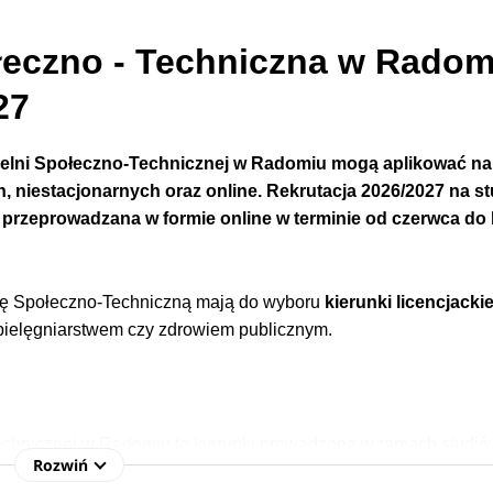
łeczno - Techniczna w Radom
27
zelni Społeczno-Technicznej w Radomiu
mogą aplikować na
 niestacjonarnych oraz online.
Rekrutacja 2026/2027 na st
przeprowadzana w formie online w terminie
od
czerwca do 
ię Społeczno-Techniczną mają do wyboru
kierunki licencjacki
 pielęgniarstwem czy zdrowiem publicznym.
Technicznej w Radomiu to kierunki prowadzone w ramach studi
Rozwiń
magisterskich. Katalog złożony jest z takich propozycji kształce