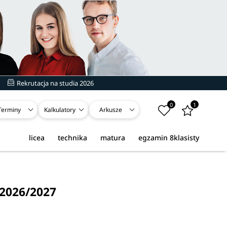
Rekrutacja na studia 2026
0
1
Terminy
Kalkulatory
Arkusze
licea
technika
matura
egzamin 8klasisty
 2026/2027