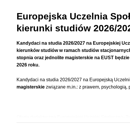
Europejska Uczelnia Spo
kierunki studiów 2026/20
Kandydaci na studia 2026/2027 na Europejskiej Uc
kierunków studiów w ramach studiów stacjonarnych,
stopnia
oraz jednolite magisterskie
na EUST będzie 
2026 roku.
Kandydaci na studia 2026/2027 na Europejską Uczeln
magisterskie
związane m.in.: z prawem, psychologią,
Oferta dydaktyczna Europejskiej Uczelni Społeczno- 
pierwszego i drugiego stopnia oraz jednolitych studiów 