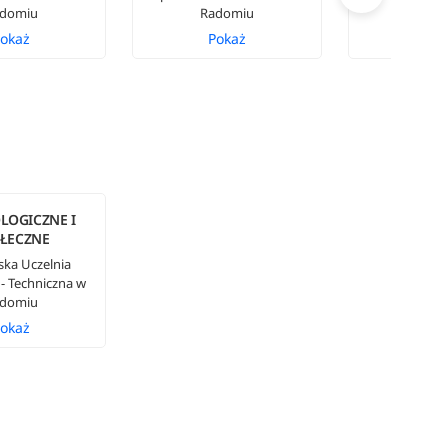
domiu
Radomiu
Rado
okaż
Pokaż
Pok
LOGICZNE I
ŁECZNE
ska Uczelnia
- Techniczna w
domiu
okaż