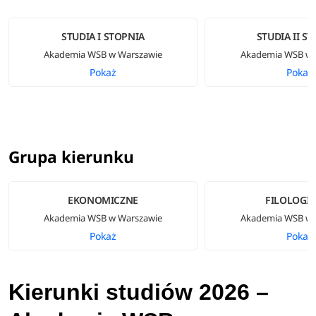
STUDIA I STOPNIA
STUDIA II S
Akademia WSB w Warszawie
Akademia WSB w 
Pokaż
Pokaż
Grupa kierunku
EKONOMICZNE
FILOLOGI
Akademia WSB w Warszawie
Akademia WSB w 
Pokaż
Pokaż
Kierunki studiów 2026 –