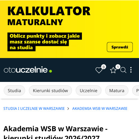
0
1
Studia
Kierunki studiów
Uczelnie
Matura
P
STUDIA I UCZELNIE W WARSZAWIE
AKADEMIA WSB W WARSZAWIE
Akademia WSB w Warszawie -
kierunki studiów 2026/2027