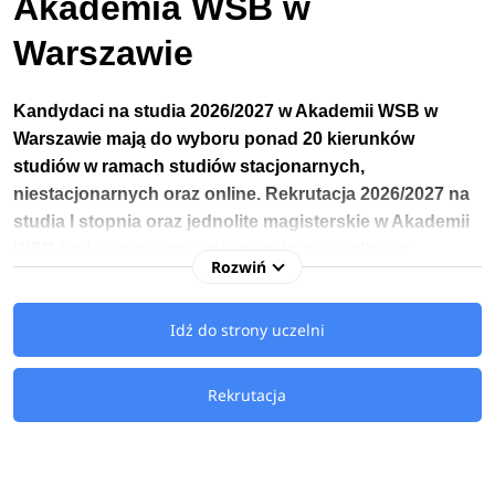
Akademia WSB w
Warszawie
Kandydaci na studia 2026/2027 w Akademii WSB w
Warszawie
mają do wyboru ponad 20 kierunków
studiów w ramach studiów stacjonarnych,
niestacjonarnych oraz online.
Rekrutacja 2026/2027 na
studia I stopnia
oraz jednolite magisterskie
w Akademii
WSB będzie przeprowadzana w formie online w
Rozwiń
terminie
od
16 marca do 15 października 2026 roku.
Idź do strony uczelni
Kandydaci na studia 2026/2027 na Akademię WSB w
Warszawie mają do wyboru
kierunki licencjackie
oraz
magisterskie
związane m.in.: z zarządzaniem,
Rekrutacja
bezpieczeństwem wewnętrznym, pedagogiką przedszkolną
i wczesnoszkolną, administracją czy finansami i
rachunkowością.