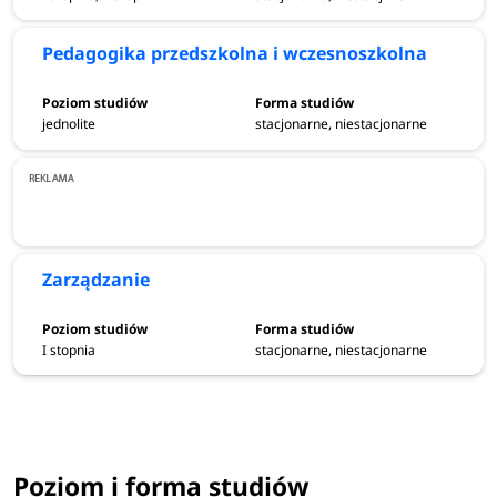
bezpieczeństwo wewnętrzne
finanse i rachunkowość
Pedagogika przedszkolna i wczesnoszkolna
pedagogika przedszkolna i wczesnoszkolna
zarządzanie
jednolite
stacjonarne, niestacjonarne
Dowiedz się więcej:
wsb.edu.pl/warszawa
Zarządzanie
I stopnia
stacjonarne, niestacjonarne
Poziom i forma studiów