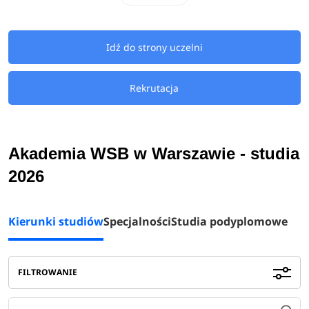
terminie
od
16 marca do 15 października 2026 roku.
Kandydaci na studia 2026/2027 na Akademię WSB w
Idź do strony uczelni
Warszawie mają do wyboru
kierunki licencjackie
oraz
magisterskie
związane m.in.: z zarządzaniem,
Rekrutacja
bezpieczeństwem wewnętrznym, pedagogiką przedszkolną
i wczesnoszkolną, administracją czy finansami i
rachunkowością.
Akademia WSB w Warszawie - studia
2026
Oferta edukacyjna Akademii WSB to popularne kierunki
kształcenia, przekazujące wiedzę i rozwijające
Kierunki studiów
Specjalności
Studia podyplomowe
umiejętności w często poszukiwanych na rynku pracy
dziedzinach. Warszawska uczelnia kładzie solidny nacisk
na naukę języków obcych, stąd w propozycjach
FILTROWANIE
dydaktycznych kandydaci odnajdą wiele dyscyplin
związanych właśnie z tym zagadnieniem. Akademia WSB