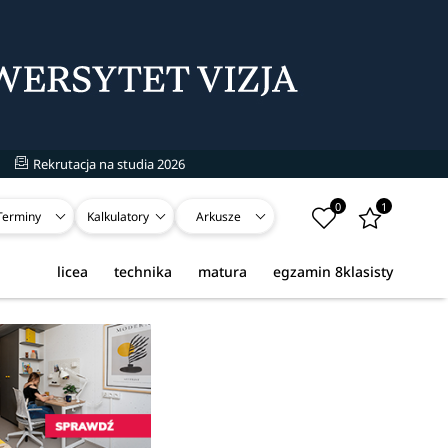
Rekrutacja na studia 2026
0
1
Terminy
Kalkulatory
Arkusze
licea
technika
matura
egzamin 8klasisty