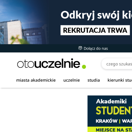
Dołącz do nas
miasta akademickie
uczelnie
studia
kierunki st