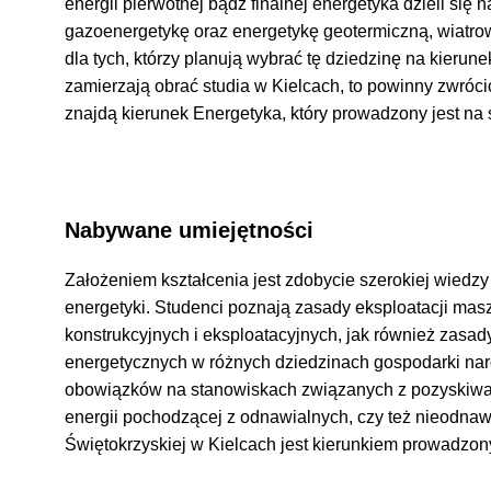
energii pierwotnej bądź finalnej energetyka dzieli się 
gazoenergetykę oraz energetykę geotermiczną, wiatr
dla tych, którzy planują wybrać tę dziedzinę na kieru
zamierzają obrać studia w Kielcach, to powinny zwróc
znajdą kierunek Energetyka, który prowadzony jest na 
Nabywane umiejętności
Założeniem kształcenia jest zdobycie szerokiej wiedz
energetyki. Studenci poznają zasady eksploatacji mas
konstrukcyjnych i eksploatacyjnych, jak również zas
energetycznych w różnych dziedzinach gospodarki nar
obowiązków na stanowiskach związanych z pozyskiwa
energii pochodzącej z odnawialnych, czy też nieodnawi
Świętokrzyskiej w Kielcach jest kierunkiem prowadzony