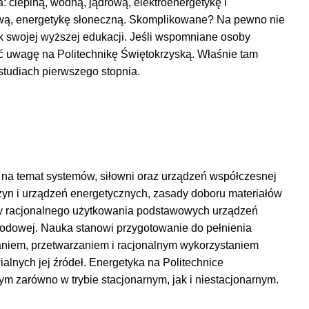
na: cieplną, wodną, jądrową, elektroenergetykę i
ową, energetykę słoneczną. Skomplikowane? Na pewno nie
nek swojej wyższej edukacji. Jeśli wspomniane osoby
ić uwagę na Politechnikę Świętokrzyską. Właśnie tam
studiach pierwszego stopnia.
y na temat systemów, siłowni oraz urządzeń współczesnej
zyn i urządzeń energetycznych, zasady doboru materiałów
ady racjonalnego użytkowania podstawowych urządzeń
odowej. Nauka stanowi przygotowanie do pełnienia
niem, przetwarzaniem i racjonalnym wykorzystaniem
alnych jej źródeł. Energetyka na Politechnice
m zarówno w trybie stacjonarnym, jak i niestacjonarnym.