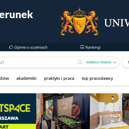
Opinie o uczelniach
Rankingi
wybierz miasto
udiów
akademiki
praktyki i praca
top pracodawcy