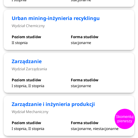
Elektroniczne systemy mechatroniki
Geoenergetyka
Urban mining-inżynieria recyklingu
Geologia stosowana
Wydział Chemiczny
Environmental quality management
Matematyka i analiza danych
II stopnia
stacjonarne
Energetyka jądrowa
Medical Informatics
inżynieria pojazdów i napędów niskoemisyjnych
Zarządzanie
Wydział Zarządzania
I stopnia, II stopnia
stacjonarne
Zarządzanie i inżynieria produkcji
Wydział Mechaniczny
Skomentuj
pierwszy
I stopnia, II stopnia
stacjonarne, niestacjonarne