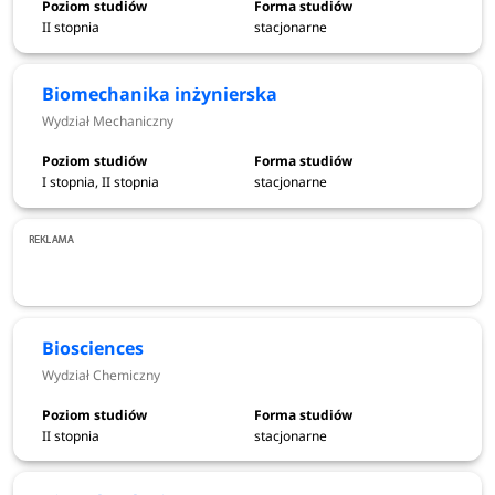
Budownictwo - Wydział Budownictwa Lądowego i
II stopnia
stacjonarne
Wodnego
Chemia - Wydział Chemiczny
Chemia i analityka przemysłowa - Wydział Chemiczny
Biomechanika inżynierska
Chemia i inżynieria materiałów - Wydział Chemiczny
Wydział Mechaniczny
Chemical engineering and technology - Wydział
Chemiczny
I stopnia, II stopnia
stacjonarne
Cyberbezpieczeństwo - Wydział Informatyki i
Telekomunikacji
Electronic and computer engineering - Wydział
Elektroniki, Fotoniki i Mikrosystemów
Elektromobilność - Wydział Elektryczny
Elektroniczne systemy mechatroniki - Wydział
Biosciences
Elektroniki, Fotoniki i Mikrosystemów
Wydział Chemiczny
Elektronika - Wydział Elektroniki, Fotoniki i
Mikrosystemów
II stopnia
stacjonarne
Elektronika i fotonika - Wydział Elektroniki, Fotoniki i
Mikrosystemów