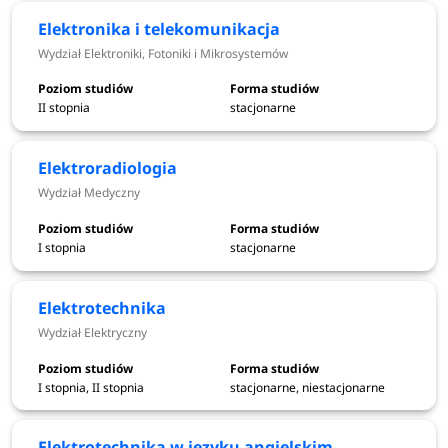
Technologia chemiczna - Wydział Chemiczny
Elektronika i telekomunikacja
Teleinformatyka - Wydział Informatyki i
Wydział Elektroniki, Fotoniki i Mikrosystemów
Telekomunikacji
Telekomunikacja - Wydział Informatyki i
II stopnia
stacjonarne
Telekomunikacji
Transport - Wydział Mechaniczny
Zarządzanie - Wydział Zarządzania
Elektroradiologia
Zarządzanie i inżynieria produkcji - Wydział
Wydział Medyczny
Mechaniczny
Zaufane systemy sztucznej inteligencji - Wydział
I stopnia
stacjonarne
Informatyki i Telekomunikacji
Elektrotechnika
Dowiedz się więcej:
rekrutacja.pwr.edu.pl
Wydział Elektryczny
I stopnia, II stopnia
stacjonarne, niestacjonarne
Harmonogram rekrutacji 2026/2027
Elektrotechnika w języku angielskim