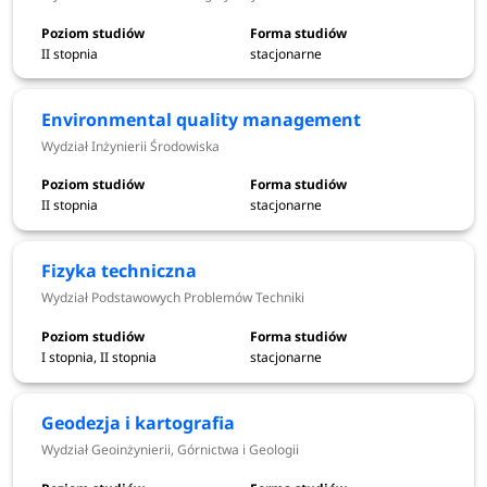
maturą
2026
II stopnia
stacjonarne
Ogłoszenie wyników egzaminu z rysunku
6 lipca
oraz dobrowolnych egzaminów z
2026
Environmental quality management
matematyki i/lub fizyki
Wydział Inżynierii Środowiska
od 1
II stopnia
stacjonarne
Elektroniczna rejestracja - I tura
czerwca do
(pozostałe kierunki)
10 lipca
2026
Fizyka techniczna
Wydział Podstawowych Problemów Techniki
14 lipca
Ogłoszenie wyników - I tura
2026
I stopnia, II stopnia
stacjonarne
od 15 do 20
Geodezja i kartografia
Składanie dokumentów - I tura
lipca 2026
Wydział Geoinżynierii, Górnictwa i Geologii