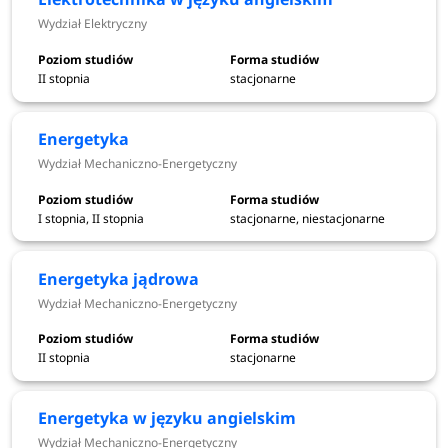
STUDIA
STACJONARNE
Wydział Elektryczny
Studia I stopnia
II stopnia
stacjonarne
Terminy
Etapy rekrutacji dla kandydatów
rekrutacji
Energetyka
Wydział Mechaniczno-Energetyczny
Elektroniczna rejestracja - I tura
od 1
I stopnia, II stopnia
stacjonarne, niestacjonarne
(kierunek architektura oraz kandydaci
czerwca
z zagraniczną maturą)
2026
Energetyka jądrowa
Wydział Mechaniczno-Energetyczny
30
Egzamin wstępny z rysunku (kierunek
czerwca, 1
architektura)
II stopnia
stacjonarne
lipca 2026
Dobrowolny egzamin z matematyki i/lub
od 24 do 26
Energetyka w języku angielskim
fizyki dla kandydatów z zagraniczną
czerwca
Wydział Mechaniczno-Energetyczny