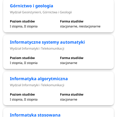
Górnictwo i geologia
Wydział Geoinżynierii, Górnictwa i Geologii
STUDIA
STACJONARNE I NIESTACJONARNE
I stopnia, II stopnia
stacjonarne, niestacjonarne
Studia II stopnia
Informatyczne systemy automatyki
Etapy rekrutacji dla
Wydział Informatyki i Telekomunikacji
Terminy rekrutacji
kandydatów
I stopnia, II stopnia
stacjonarne
Elektroniczna rejestracja - I
od 1 czerwca do 21
Informatyka algorytmiczna
tura
lipca 2026
Wydział Informatyki i Telekomunikacji
Ogłoszenie wyników
I stopnia, II stopnia
stacjonarne
27 lipca 2026
rekrutacji
Informatyka stosowana
Składanie dokumentów
od 28 do 30 lipca 2026