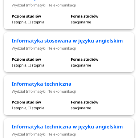
Wydział Informatyki i Telekomunikacji
Elektroniczna rejestracja - II
od 7 do 10 września
I stopnia, II stopnia
stacjonarne
tura
2026
Ogłoszenie wyników
Informatyka stosowana w języku angielskim
14 września 2026
rekrutacji - II tura
Wydział Informatyki i Telekomunikacji
Składanie dokumentów - II
od 15 do 17 września
I stopnia, II stopnia
stacjonarne
tura
2026
Informatyka techniczna
Wydział Informatyki i Telekomunikacji
STUDIA NIESTACJONARNE
I stopnia, II stopnia
stacjonarne
Studia I stopnia
Informatyka techniczna w języku angielskim
Etapy rekrutacji dla
Terminy rekrutacji
Wydział Informatyki i Telekomunikacji
kandydatów