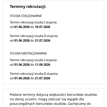
Dla niektórych kierunków studiów terminy rekrutacji mogą
Terminy rekrutacji:
się różnić, szczegółówe informacje znajdziesz
na
rekrutacja.pwr.edu.pl
STUDIA STACJONARNE
Termin rekrutacji studia I stopnia:
Zasady rekrutacji 2026/2027 na studia w Politechnice
od
01.06.2026
do
10.07.2026
Wrocławskiej znajdziesz
tutaj
Termin rekrutacji studia II stopnia:
od
01.06.2026
do
21.07.2026
Zasady przyjęć na kierunki studiów znajdziesz
tutaj
STUDIA NIESTACJONARNE
W roku akademickim 2026/2027 Politechnika 
Wrocławska przygotowała dla kandydatów ponad 11,5 
Termin rekrutacji studia I stopnia:
od
01.06.2026
do
11.09.2026
tysiąca miejsc na ponad 85 kierunkach studiów. Oferta 
obejmuje studia stacjonarne i niestacjonarne I i II 
Termin rekrutacji studia II stopnia:
stopnia oraz jednolite studia magisterskie
, dając 
od
01.06.2026
do
21.07.2026
kandydatom na studia szeroki wybór ścieżek 
kształcenia w różnych dziedzinach nauki.
Podane terminy dotyczą większości kierunków studiów
na danej uczelni, mogą zdarzać się wyjątki dla
poszczególnych kierunków studiów. Zachęcamy do
Kierunki studiów na Politechnice 