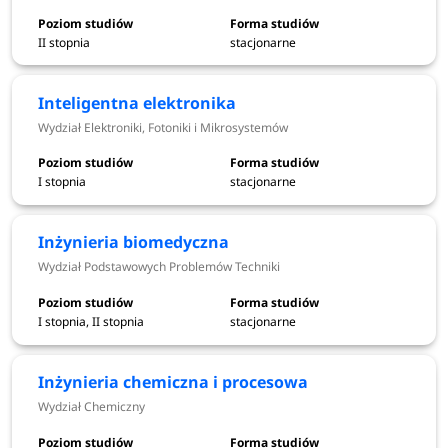
II stopnia
stacjonarne
Elektroniczna rejestracja
od 1 czerwca do 11
września 2026
Inteligentna elektronika
Wydział Elektroniki, Fotoniki i Mikrosystemów
Ogłoszenie wyników
14 września 2026
rekrutacji
I stopnia
stacjonarne
Składanie dokumentów
od 15 do 17 września 2026
Inżynieria biomedyczna
*Terminy rekrutacji mogą ulec zmianie.
Wydział Podstawowych Problemów Techniki
*Terminy rekrutacji dla poszczególnych kierunków mogą się
I stopnia, II stopnia
stacjonarne
różnić, dokładne informacje na temat terminów znajdziesz
na
rekrutacja.pwr.edu.pl
Inżynieria chemiczna i procesowa
Wydział Chemiczny
Dowiedz się więcej