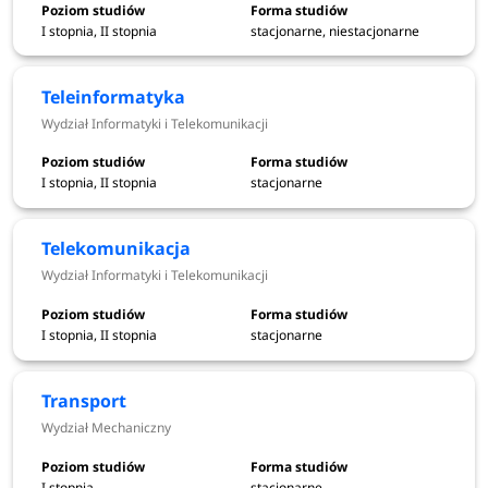
Nowe kierunki studiów 2025/2026 na
I stopnia, II stopnia
stacjonarne, niestacjonarne
Politechnice Wrocławskiej
Teleinformatyka
Oferta dydaktyczna Politechniki Wrocławskiej powiększyła
Wydział Informatyki i Telekomunikacji
się o 4 nowe kierunków studiów. Na kandydatów
czekają:
biosciences, logistyka przemysłowa, advanced
nano and biomaterials-monabiphot, chemical
I stopnia, II stopnia
stacjonarne
engineering and technology.
Telekomunikacja
Wydział Informatyki i Telekomunikacji
Nowe kierunki studiów w
I stopnia, II stopnia
stacjonarne
Politechnice Wrocławskiej -
rekrtuacja 2023/2024
Transport
Wydział Mechaniczny
Urban mining
Electronic and Computer Engineering
I stopnia
stacjonarne