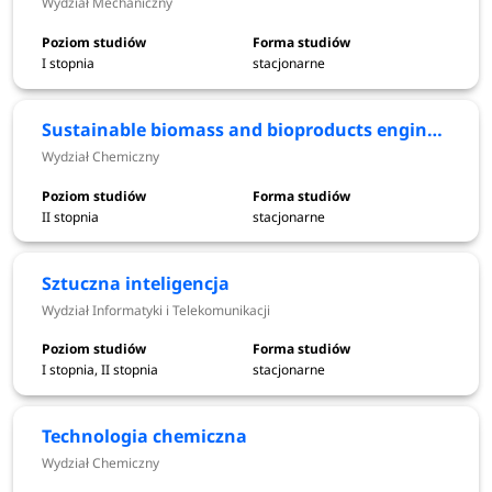
Wydział Mechaniczny
Politechnikę Wrocławską charakteryzuje aktywna
współpraca międzynarodowa. Na jej podstawie funkcjonują
I stopnia
stacjonarne
różne programy wymiany studenckiej, jak również program
Visiting Professors, w ramach którego uczelnię odwiedzają
Sustainable biomass and bioproducts engineering
wybitni naukowcy i popularyzatorzy nauki z całego świata.
Wydział Chemiczny
Oferta dydaktyczna Politechniki Wrocławskiej to szeroki
wachlarz edukacyjnych możliwości. Część realizowanych
II stopnia
stacjonarne
kierunków należy do czołówki kształcenia technicznego w
kraju. Tymi kierunkami są między innymi: Budownictwo,
Sztuczna inteligencja
prowadzone przez Wydział Budownictwa Lądowego i
Wydział Informatyki i Telekomunikacji
Wodnego, Technologia chemiczna oraz Inżynieria
chemiczna, realizowane przez Wydział Chemiczny, czy też
I stopnia, II stopnia
stacjonarne
Elektronika i telekomunikacja, prowadzone przez Wydział
Elektroniki Mikrosystemów i Fotoniki.
Technologia chemiczna
Wydział Chemiczny