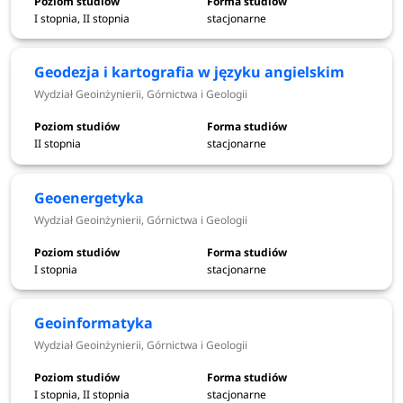
I stopnia, II stopnia
stacjonarne
21 lipca
Ogłoszenie osób przyjętych na studia
2026
Geodezja i kartografia w języku angielskim
Elektroniczna rejestracja - II tura - w
Wydział Geoinżynierii, Górnictwa i Geologii
od 22 do 24
przypadku niewypełenienia limitu
lipca 2026
miejsc
II stopnia
stacjonarne
27 lipca
Geoenergetyka
Ogłoszenie wyników - II tura
2026
Wydział Geoinżynierii, Górnictwa i Geologii
I stopnia
stacjonarne
od 28 do 30
Składanie dokumentów - II tura
lipca 2026
Geoinformatyka
31 lipca
Wydział Geoinżynierii, Górnictwa i Geologii
Ogłoszenie list przyjętych i nieprzyjętych
2026
I stopnia, II stopnia
stacjonarne