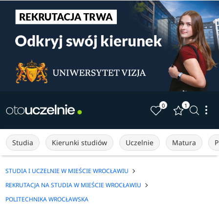
0
1
Studia
Kierunki studiów
Uczelnie
Matura
P
STUDIA I UCZELNIE W MIEŚCIE WROCŁAWIU
REKRUTACJA NA STUDIA W MIEŚCIE WROCŁAWIU
POLITECHNIKA WROCŁAWSKA