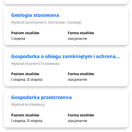
Elektroniczna rejestracja - III tura - w
od 7 do 11
przypadku niewypełenienia limitu
września
Geologia stosowana
miejsc
2026
Wydział Geoinżynierii, Górnictwa i Geologii
14
I stopnia
stacjonarne
września
Ogłoszenie wyników - III tura
2026
Gospodarka o obiegu zamkniętym i ochrona klimatu
Wydział Inżynierii Środowiska
od 15 do 17
Składanie dokumentów - III tura
września
I stopnia, II stopnia
stacjonarne
2026
Gospodarka przestrzenna
18
Wydział Architektury
Ogłoszenie list przyjętych i nieprzyjętych
września
2026
I stopnia, II stopnia
stacjonarne
*Terminy rekrutacji mogą ulec zmianie.