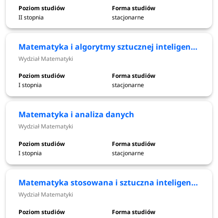
niestacjonarnym, na których kształcenie odbywa się w
II stopnia
stacjonarne
języku polskim, a także w językach obcych.
Matematyka i algorytmy sztucznej inteligencji
Wydział Matematyki
Najchętniej wybierane kierunki studiów
I stopnia
stacjonarne
Do najchętniej wybieranych kierunków studiów na
Politechnice Wrocławskiej przez kandydatów na studiach
Matematyka i analiza danych
stacjonarnych I stopnia, według ogólnej liczby zgłoszeń
Wydział Matematyki
możemy zaliczyć takie kierunki jak m.in. informatyka
stosowana (1340), budownictwo (1027),
I stopnia
stacjonarne
cyberbezpieczeństwo (895), informatyka techniczna (870),
automatyka i robotyka (859), architektura (602).
Matematyka stosowana i sztuczna inteligencja
Wydział Matematyki
Biorąc pod uwagę liczbę kandydatów na jedno miejsce, to
największą popularnością cieszyły się takie kierunki jak: