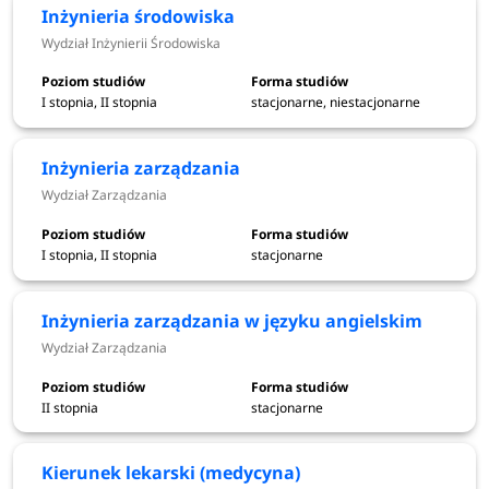
Inżynieria środowiska
Wydział Inżynierii Środowiska
Wyniki rekrutacji na studia w roku
I stopnia, II stopnia
stacjonarne, niestacjonarne
akademickim 2021/2022 –
Inżynieria zarządzania
Politechnika Wrocławska
Wydział Zarządzania
W rekrutacji na rok akademicki 2021/2022 jednymi z
najchętniej wybieranych szkół wyższych były uczelnie
I stopnia, II stopnia
stacjonarne
techniczne, na które przypadało średnio 4 zgłoszenia na
jedno miejsce. Politechnika Wrocławska cieszyła się dużym
Inżynieria zarządzania w języku angielskim
zainteresowaniem wśród kandydatów, a najchętniej
Wydział Zarządzania
wybieranymi kierunkami były: informatyka stosowana,
budownictwo, cyberbezpieczeństwo, informatyka
II stopnia
stacjonarne
techniczna oraz automatyka i robotyka.
Kierunek lekarski (medycyna)