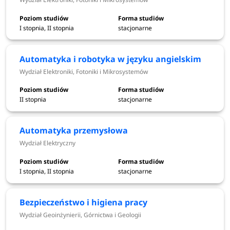
I stopnia, II stopnia
stacjonarne
Politechnika Wrocławska
kierunki studiów - rekrutacja
2026/2027
Automatyka i robotyka w języku angielskim
Wydział Elektroniki, Fotoniki i Mikrosystemów
Advanced nano and biomaterials-monabiphot -
Wydział Chemiczny
II stopnia
stacjonarne
Applied mathematics - Wydział Matematyki
Architektura - Wydział Architektury
Automatyka przemysłowa
Automatyka i robotyka - Wydział Elektroniki, Fotoniki i
Mikrosystemów
Wydział Elektryczny
Automatyka przemysłowa - Wydział Elektryczny
Bezpieczeństwo i higiena pracy - Wydział
I stopnia, II stopnia
stacjonarne
Geoinżynierii, Górnictwa i Geologii
Biomechanika inżynierska - Wydział Mechaniczny
Bezpieczeństwo i higiena pracy
Biosciences - Wydział Chemiczny
Wydział Geoinżynierii, Górnictwa i Geologii
Biotechnologia - Wydział Chemiczny