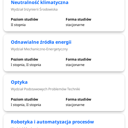
Neutralność klimatyczna
dzięki nowatorskim badaniom może poszczycić się mianem
Wydział Inżynierii Środowiska
lidera innowacyjności.
II stopnia
stacjonarne
Działalność Politechniki Wrocławskiej skierowana jest nie
tylko do studentów, lecz także do tych, którzy pewnego dnia
chcieliby do tego grona dołączyć. „Studium Talent” to
Odnawialne źródła energii
konkurs, którego uczestnikami mogą być uczniowie szkół
Wydział Mechaniczno-Energetyczny
średnich, a zwłaszcza maturzyści. Jego celem jest przede
wszystkim zachęcanie do intensywniejszej nauki
I stopnia, II stopnia
stacjonarne
przedmiotów ścisłych, takich jak: matematyka i fizyka, jak
również adaptacja uczniów do podjęcia studiów w naukach
Optyka
matematyczno- przyrodniczych lub technicznych. Nagrodą
Wydział Podstawowych Problemów Techniki
są dodatkowe punkty w rekrutacji na Politechnikę.
Politechnika Wrocławska oferuje studia pierwszego i
I stopnia, II stopnia
stacjonarne
drugiego stopnia. Ponadto, prowadzi kształcenie na
studiach podyplomowych i doktoranckich.
Robotyka i automatyzacja procesów