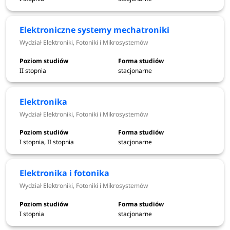
Matematyka stosowana - Wydział Matematyki
Mechanika i budowa maszyn - Wydział Mechaniczny
Elektroniczne systemy mechatroniki
Mechanika i budowa maszyn energetycznych -
Wydział Elektroniki, Fotoniki i Mikrosystemów
Wydział Mechaniczno-Energetyczny
Mechatronika - Wydział Mechaniczny
Medical informatics - Wydział Podstawowych
II stopnia
stacjonarne
Problemów Techniki
Mining and geology - Wydział Geoinżynierii,
Elektronika
Górnictwa i Geologii
Wydział Elektroniki, Fotoniki i Mikrosystemów
Neutralność klimatyczna - Wydział Inżynierii
Środowiska
I stopnia, II stopnia
stacjonarne
Odnawialne źródła energii - Wydział Mechaniczno-
Energetyczny
Elektronika i fotonika
Optyka - Wydział Podstawowych Problemów Techniki
Wydział Elektroniki, Fotoniki i Mikrosystemów
Robotyka i automatyzacja procesów - Wydział
Mechaniczny
Sztuczna inteligencja - Wydział Informatyki i
I stopnia
stacjonarne
Telekomunikacji