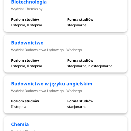
Biotechnologia
Elektronika i telekomunikacja - Wydział Elektroniki,
Wydział Chemiczny
Fotoniki i Mikrosystemów
Elektrotechnika - Wydział Elektryczny
Energetyka - Wydział Mechaniczno-Energetyczny
I stopnia, II stopnia
stacjonarne
Energetyka jądrowa - Wydział Mechaniczno-
Energetyczny
Budownictwo
Fizyka techniczna - Wydział Podstawowych
Wydział Budownictwa Lądowego i Wodnego
Problemów Techniki
Geodezja i kartografia - Wydział Geoinżynierii,
I stopnia, II stopnia
stacjonarne, niestacjonarne
Górnictwa i Geologii
Geoenergetyka - Wydział Geoinżynierii, Górnictwa i
Geologii
Budownictwo w języku angielskim
Geoinformatyka - Wydział Geoinżynierii, Górnictwa i
Wydział Budownictwa Lądowego i Wodnego
Geologii
Geologia stosowana - Wydział Geoinżynierii,
II stopnia
stacjonarne
Górnictwa i Geologii
Gospodarka o obiegu zamkniętym i ochrona klimatu -
Chemia
Wydział Inżynierii Środowiska