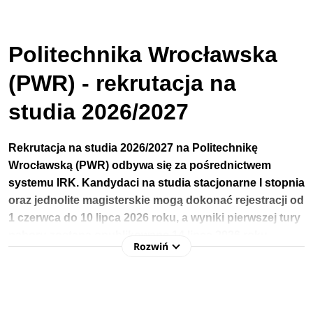
Politechnika Wrocławska
(PWR) - rekrutacja na
studia 2026/2027
Rekrutacja na studia 2026/2027 na
Politechnikę
Wrocławską
(PWR)
odbywa się za pośrednictwem 
systemu
IRK. Kandydaci na studia stacjonarne I stopnia
oraz jednolite magisterskie mogą dokonać rejestracji od
1 czerwca do 10 lipca 2026 roku, a wyniki pierwszej tury
naboru zostaną
opublikowane
14 lipca
2026 roku.
Rozwiń
Jeśli po zakończeniu rekrutacji podstawowej pozostaną 
wolne miejsca, PWR uruchomi dodatkową turę naboru, 
która potrwa od 
22 do 24 lipca 2026 roku.