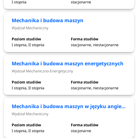
inżynieria systemów (6,41), informatyka algorytmiczna
I stopnia
stacjonarne
(5,75), cyberbezpieczeństwo (4,32), zarządzanie (4,32).
Mechanika i budowa maszyn
Wydział Mechaniczny
Najpopularniejsze kierunki studiów w Politechnice
I stopnia, II stopnia
stacjonarne, niestacjonarne
Wrocławskiej 2021/2022:
informatyka stosowana: 1340 kandydatów
Mechanika i budowa maszyn energetycznych
budownictwo: 1027 kandydatów
Wydział Mechaniczno-Energetyczny
cyberbezpieczeństwo: 895 kandydatów
informatyka techniczna: 870 kandydatów
I stopnia, II stopnia
stacjonarne, niestacjonarne
automatyka i robotyka: 859 kandydatów
architektura: 602 kandydatów
Mechanika i budowa maszyn w języku angielskim
Wydział Mechaniczny
I stopnia, II stopnia
stacjonarne
Największa liczba osób na jedno miejsce - Politechnika