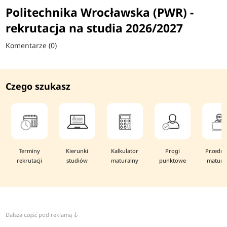
Politechnika Wrocławska (PWR) -
rekrutacja na studia 2026/2027
Komentarze (0)
Czego szukasz
Terminy
Kierunki
Kalkulator
Progi
Przedmi
rekrutacji
studiów
maturalny
punktowe
matura
Dalsza część pod reklamą