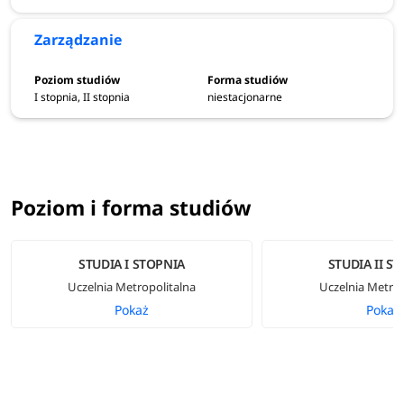
Zarządzanie
I stopnia, II stopnia
niestacjonarne
Poziom i forma studiów
STUDIA I STOPNIA
STUDIA II S
Uczelnia Metropolitalna
Uczelnia Metrop
Pokaż
Pokaż