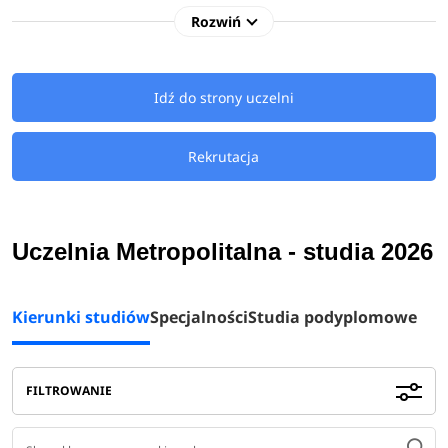
Rozwiń
Kandydaci na studia 2026/2027 na Uczelnię Metropolitana
mają do wyboru
kierunki licencjackie,
inżynierskie
oraz
magisterskie
związane m.in.: z bezpieczeństwem
Idź do strony uczelni
narodowym, logistyką, prawem czy zarządzaniem.
Rekrutacja
Uczelnia Metropolitalna - studia 2026
Kierunki studiów
Specjalności
Studia podyplomowe
FILTROWANIE