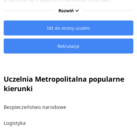
w terminie
od 1 maja
do 15 września 2026 roku.
Rozwiń
Kandydaci na studia 2026/2027 na Uczelnię Metropolitana
mają do wyboru
kierunki licencjackie,
inżynierskie
oraz
Idź do strony uczelni
magisterskie
związane m.in.: z bezpieczeństwem
narodowym, logistyką, prawem czy zarządzaniem.
Rekrutacja
Uczelnia Metropolitalna popularne
kierunki
Bezpieczeństwo narodowe
Logistyka