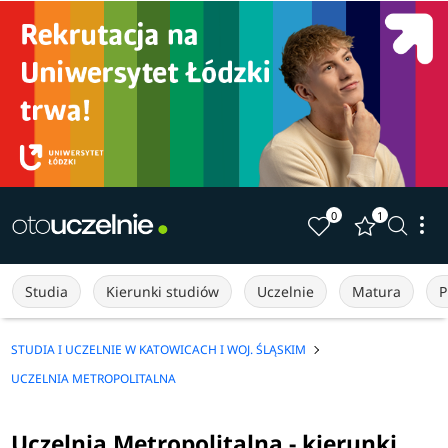
0
1
Studia
Kierunki studiów
Uczelnie
Matura
P
STUDIA I UCZELNIE W KATOWICACH I WOJ. ŚLĄSKIM
UCZELNIA METROPOLITALNA
Uczelnia Metropolitalna - kierunki