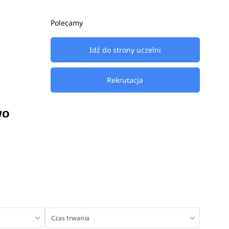
Polecamy
Idź do strony uczelni
Rekrutacja
wo
Czas trwania