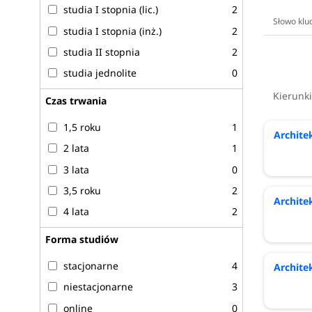
studia I stopnia (lic.)
2
studia I stopnia (inż.)
2
studia II stopnia
2
studia jednolite
0
Kierunk
Czas trwania
1,5 roku
1
Archite
2 lata
1
3 lata
0
3,5 roku
2
Archite
4 lata
2
Forma studiów
stacjonarne
4
Archite
niestacjonarne
3
online
0