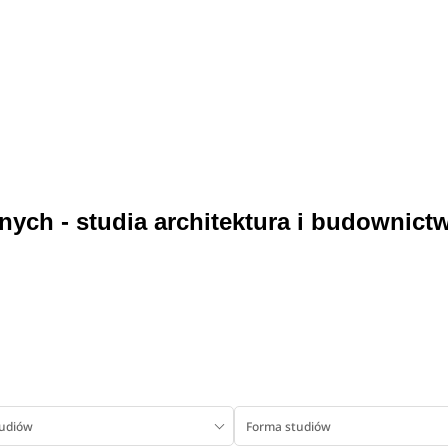
ch - studia architektura i budownict
tudiów
Forma studiów