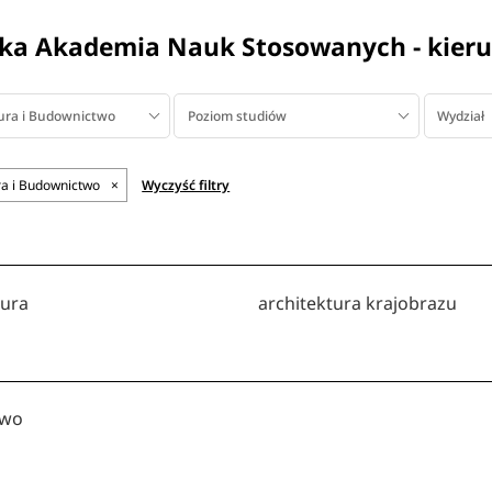
ka Akademia Nauk Stosowanych - kieru
ura i Budownictwo
Poziom studiów
Wydział
ra i Budownictwo
×
Wyczyść filtry
tura
architektura krajobrazu
two