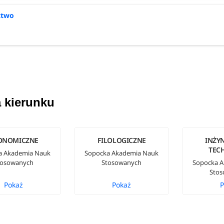
ctwo
 kierunku
ONOMICZNE
FILOLOGICZNE
INŻYN
TEC
a Akademia Nauk
Sopocka Akademia Nauk
tosowanych
Stosowanych
Sopocka 
Sto
Pokaż
Pokaż
P