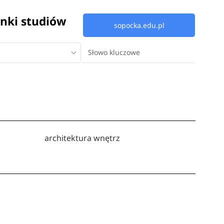
nki studiów
sopocka.edu.pl
architektura wnętrz