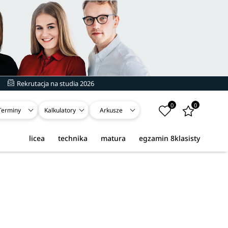
Rekrutacja na studia 2026
0
0
Terminy
Kalkulatory
Arkusze
licea
technika
matura
egzamin 8klasisty