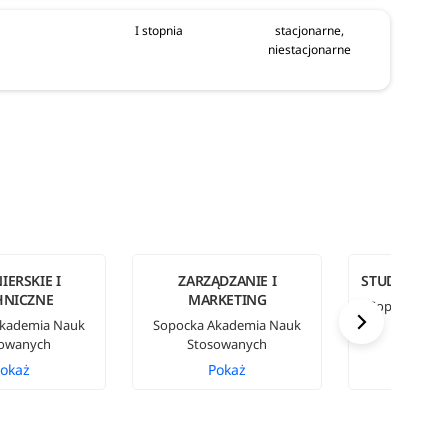
I stopnia
stacjonarne,
niestacjonarne
IERSKIE I
ZARZĄDZANIE I
STUDIA W JĘ
HNICZNE
MARKETING
Sopocka Aka
Akademia Nauk
Sopocka Akademia Nauk
Stosow
sowanych
Stosowanych
okaż
Pokaż
Pok