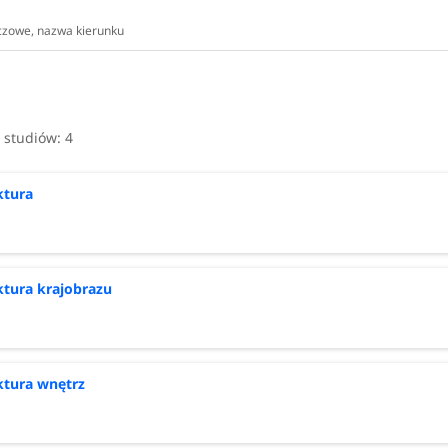
i studiów:
4
ktura
ktura krajobrazu
ktura wnętrz