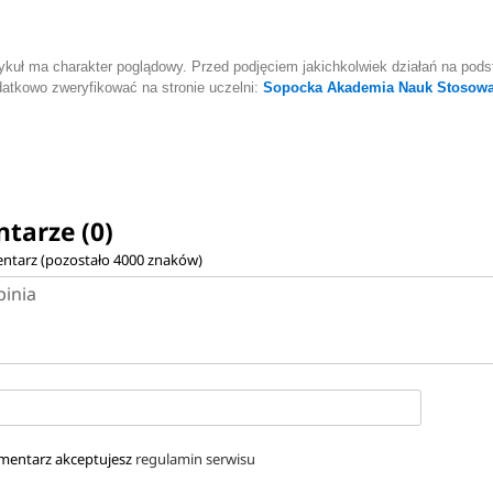
ykuł ma charakter poglądowy. Przed podjęciem jakichkolwiek działań na podst
atkowo zweryfikować na stronie uczelni:
Sopocka Akademia Nauk Stosow
tarze (0)
ntarz (pozostało
4000
znaków)
mentarz akceptujesz
regulamin serwisu