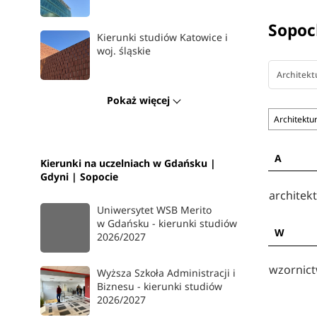
Sopoc
Kierunki studiów Katowice i
woj. śląskie
Architekt
Pokaż więcej
Architektu
A
Kierunki na uczelniach w Gdańsku |
Gdyni | Sopocie
architek
Uniwersytet WSB Merito
w Gdańsku - kierunki studiów
W
2026/2027
wzornic
Wyższa Szkoła Administracji i
Biznesu - kierunki studiów
2026/2027