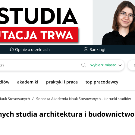
Opinie o uczelniach
Rankingi
wybierz miasto
udiów
akademiki
praktyki i praca
top pracodawcy
Nauk Stosowanych
Sopocka Akademia Nauk Stosowanych - kierunki studiów
ch studia architektura i budownictwo