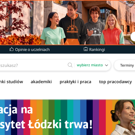
Opinie o uczelniach
Rankingi
wybierz miasto
Terminy
nki studiów
akademiki
praktyki i praca
top pracodawcy