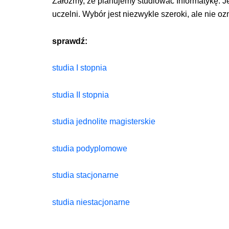
Załóżmy, że planujemy studiować Informatykę. Je
uczelni. Wybór jest niezwykle szeroki, ale nie ozn
sprawdź:
studia I stopnia
studia II stopnia
studia jednolite magisterskie
studia podyplomowe
studia stacjonarne
studia niestacjonarne