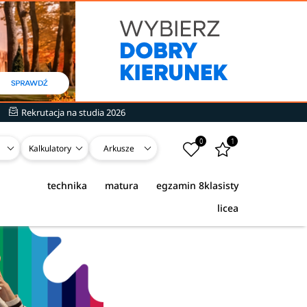
Rekrutacja na studia 2026
0
1
Kalkulatory
Arkusze
technika
matura
egzamin 8klasisty
licea