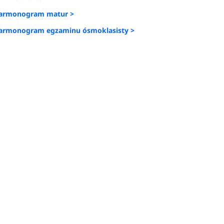
armonogram matur >
armonogram egzaminu ósmoklasisty >