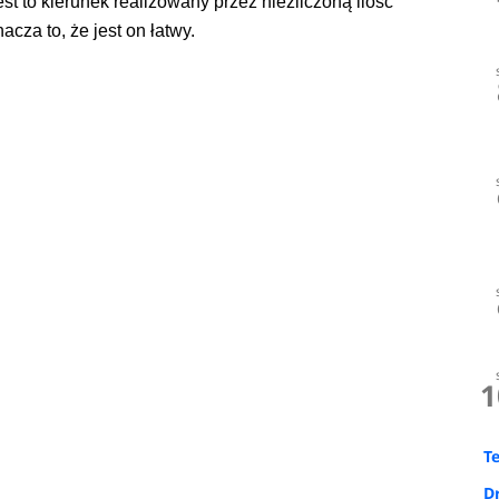
st to kierunek realizowany przez niezliczoną ilość
acza to, że jest on łatwy.
1
T
D