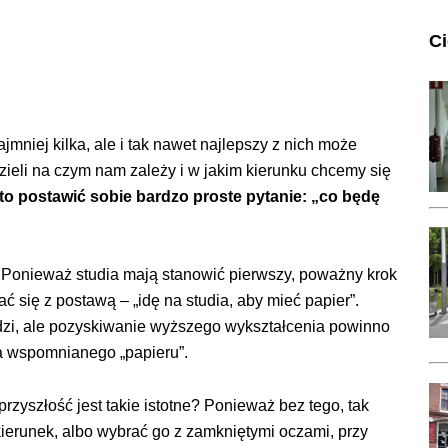
C
niej kilka, ale i tak nawet najlepszy z nich może
dzieli na czym nam zależy i w jakim kierunku chcemy się
o postawić sobie bardzo proste pytanie: „co będę
 Ponieważ studia mają stanowić pierwszy, poważny krok
ć się z postawą – „idę na studia, aby mieć papier”.
dzi, ale pozyskiwanie wyższego wykształcenia powinno
ia wspomnianego „papieru”.
rzyszłość jest takie istotne? Ponieważ bez tego, tak
erunek, albo wybrać go z zamkniętymi oczami, przy