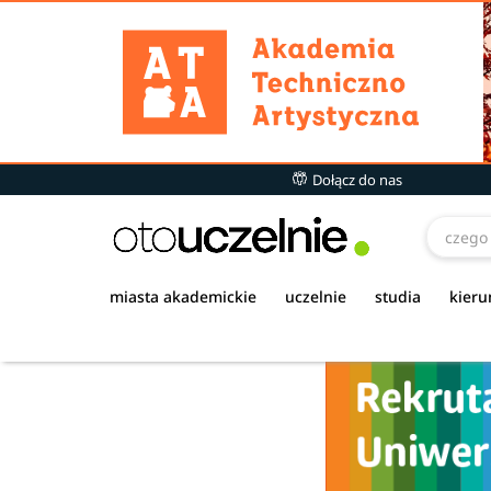
Dołącz do nas
miasta akademickie
uczelnie
studia
kieru