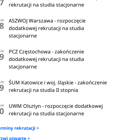
7
rekrutacji na studia stacjonarne
sie
ASZWOJ Warszawa - rozpoczęcie
8
dodatkowej rekrutacji na studia
stacjonarne
sie
PCZ Częstochowa - zakończenie
9
dodatkowej rekrutacji na studia
stacjonarne
sie
ŚUM Katowice i woj. śląskie - zakończenie
9
rekrutacji na studia II stopnia
sie
UWM Olsztyn - rozpoczęcie dodatkowej
0
rekrutacji na studia stacjonarne
erminy rekrutacji >
rzwi otwarte >