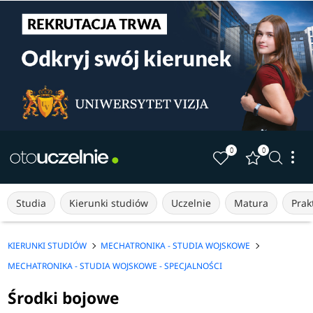
0
0
Studia
Kierunki studiów
Uczelnie
Matura
Prakt
KIERUNKI STUDIÓW
MECHATRONIKA - STUDIA WOJSKOWE
MECHATRONIKA - STUDIA WOJSKOWE - SPECJALNOŚCI
Środki bojowe