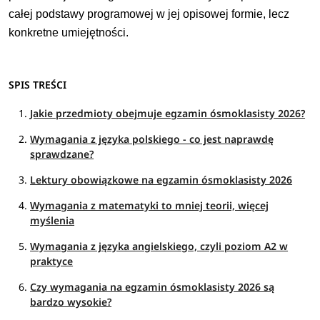
całej podstawy programowej w jej opisowej formie, lecz
konkretne umiejętności.
SPIS TREŚCI
Jakie przedmioty obejmuje egzamin ósmoklasisty 2026?
Wymagania z języka polskiego - co jest naprawdę
sprawdzane?
Lektury obowiązkowe na egzamin ósmoklasisty 2026
Wymagania z matematyki to mniej teorii, więcej
myślenia
Wymagania z języka angielskiego, czyli poziom A2 w
praktyce
Czy wymagania na egzamin ósmoklasisty 2026 są
bardzo wysokie?