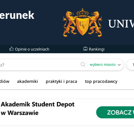
Opinie o uczelniach
Rankingi
wybierz miasto
udiów
akademiki
praktyki i praca
top pracodawcy