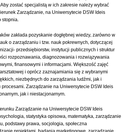
. Aby zostać specjalistą w ich zakresie należy wybrać
kierunek Zarządzanie,
na Uniwersytecie DSW Ideis
 stopnia.
raków
zakłada pozyskanie dogłębnej wiedzy, zarówno w
auk o zarządzaniu i tzw. nauk pokrewnych, dotyczącej
acji- przedsiębiorstw, instytucji publicznych i struktur
ości rozpoznawania, diagnozowania i rozwiązywania
wymi, finansowymi i informacjami. Większość zajęć
arsztatowej i oprócz zaznajamiania się z wybranymi
kkich, niezbędnych do zarządzania ludźmi, jak i
u procesami. Zarządzanie
na Uniwersytecie DSW Ideis
onarnym, jak i niestacjonarnym.
kierunku Zarządzanie
na Uniwersytecie DSW Ideis
psychologia, statystyka opisowa, matematyka, zarządzanie
u, podstawy prawa, socjologia, społeczna
zanie projektami, badania marketingowe, zarządzanie