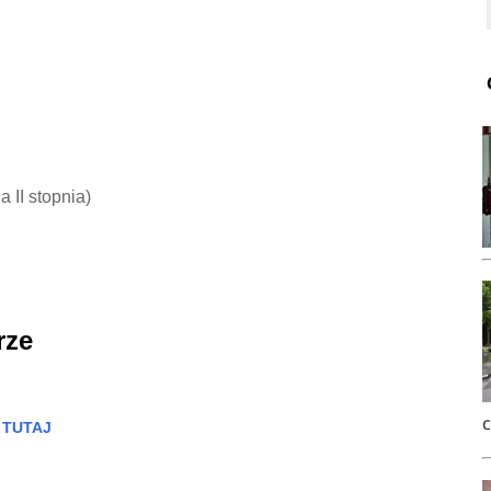
ia II stopnia)
rze
z
TUTAJ