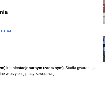
nia
z
TUTAJ
nym)
lub
niestacjonarnym (zaocznym)
.
Studia gwarantują
tne w przyszłej pracy zawodowej