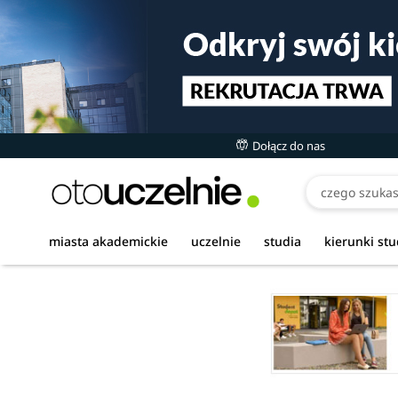
Dołącz do nas
miasta akademickie
uczelnie
studia
kierunki st