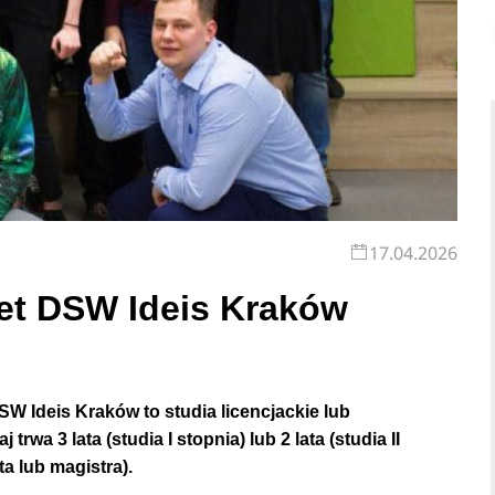
17.04.2026
et DSW Ideis Kraków
DSW Ideis Kraków
to studia licencjackie lub
aj
trwa 3 lata (studia I stopnia) lub 2 lata (studia II
a lub magistra).