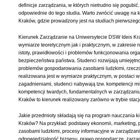
definicje zarządzania, w których nietrudno się pogubić
odpowiednie do tego studia. Warto zwrócić uwagę na 
Kraków
, gdzie prowadzony jest na studiach pierwszego
Kierunek Zarządzanie
na Uniwersytecie DSW Ideis K
wymiarze teoretycznym jak i praktycznym, w zakresie n
istoty, prawidłowości i problemów funkcjonowania organiz
bezpieczeństwa państwa. Studenci rozwijają umiejętn
problemów gospodarowania zasobami ludzkimi, rzeczo
realizowana jest w wymiarze praktycznym, w postaci w
zagadnieniami, studenci nabywają tzw. kompetencji mię
kompetencji twardych, fundamentalnych w zarządzani
Kraków
to kierunek realizowany zarówno w trybie stacj
Jakie przedmioty składają się na program nauczania 
Kraków
? Na przykład: podstawy ekonomii, marketing, 
zasobami ludzkimi, procesy informacyjne w zarządzani
odpowiedzialność biznesu, prawo gospodarcze, zarząd