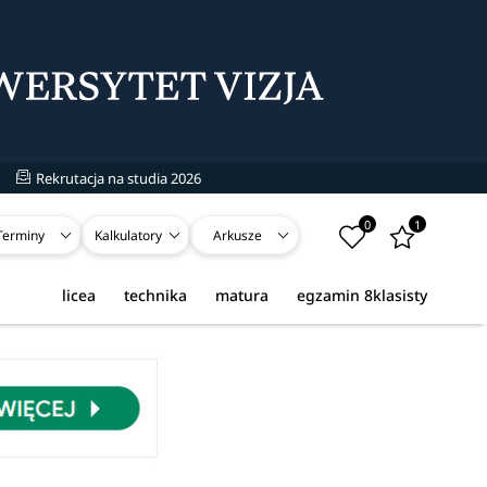
Rekrutacja na studia 2026
0
1
Terminy
Kalkulatory
Arkusze
licea
technika
matura
egzamin 8klasisty