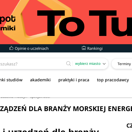
Opinie o uczelniach
Rankingi
wybierz miasto
Terminy
nki studiów
akademiki
praktyki i praca
top pracodawcy
 budowa maszyn - specjalności
ZĄDZEŃ DLA BRANŻY MORSKIEJ ENERG
C