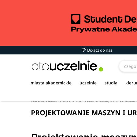
Dołącz do nas
miasta akademickie
uczelnie
studia
kieru
Kierunki studiów
Mechanika i budowa maszyn
Mechanika i
PROJEKTOWANIE MASZYN I UR