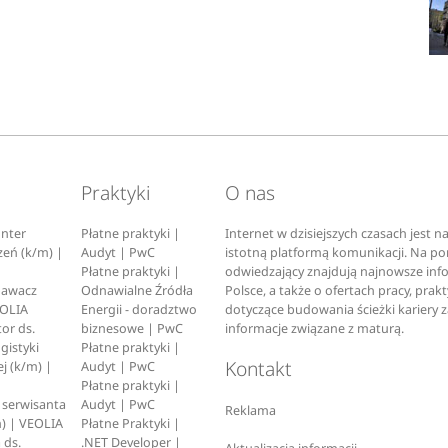
Praktyki
O nas
nter
Płatne praktyki |
Internet w dzisiejszych czasach jest 
zeń (k/m) |
Audyt | PwC
istotną platformą komunikacji. Na p
Płatne praktyki |
odwiedzający znajdują najnowsze inf
pawacz
Odnawialne Źródła
Polsce, a także o ofertach pracy, prak
EOLIA
Energii - doradztwo
dotyczące budowania ścieżki kariery 
or ds.
biznesowe | PwC
informacje związane z maturą.
ogistyki
Płatne praktyki |
Kontakt
j (k/m) |
Audyt | PwC
Płatne praktyki |
serwisanta
Audyt | PwC
Reklama
) | VEOLIA
Płatne Praktyki |
 ds.
.NET Developer |