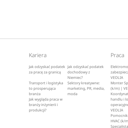
Kariera
Praca
Jak odzyskać podatek
Jak odzyskać podatek
Elektromo
za pracę za granicą
dochodowy z
zabezpiec
Niemiec?
VEOLIA
Transport i logistyka
Sektory kreatywne:
Monter S
to prosperująca
marketing, PR, media,
(k/m) | V
branża
moda
Koordynat
Jak wygląda praca w
handlu i l
branży inżynierii i
operacyjne
produkcji?
VEOLIA
Pomocnik 
HVAC (k/m
Specjalista