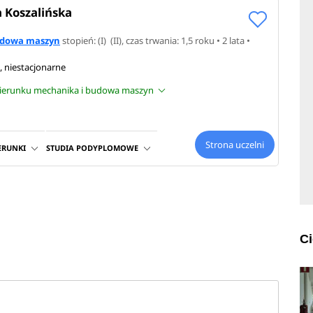
a Koszalińska
udowa maszyn
stopień: (I) (II), czas trwania: 1,5 roku • 2 lata •
, niestacjonarne
 kierunku mechanika i budowa maszyn
Strona uczelni
ERUNKI
STUDIA PODYPLOMOWE
C