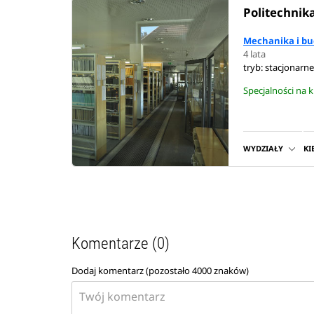
Politechnik
Mechanika i b
4 lata
tryb: stacjonarne
Specjalności na
WYDZIAŁY
KI
Komentarze (0)
Dodaj komentarz (pozostało
4000
znaków)