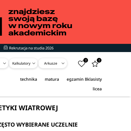
Rekrutacja na studia 2026
0
0
Kalkulatory
Arkusze
technika
matura
egzamin 8klasisty
licea
ETYKI WIATROWEJ
ZĘSTO WYBIERANE UCZELNIE