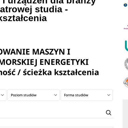
i urządzeń dla branży
atrowej studia -
kształcenia
TOWANIE MASZYN I
MORSKIEJ ENERGETYKI
ość / ścieżka kształcenia
Poziom studiów
Forma studiów