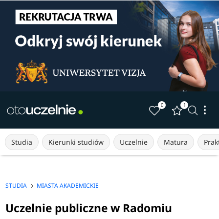
0
1
Studia
Kierunki studiów
Uczelnie
Matura
Prakt
STUDIA
MIASTA AKADEMICKIE
Uczelnie publiczne w Radomiu