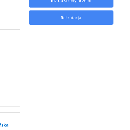
Idź do strony uczelni
Rekrutacja
sterskie
, 
ińska