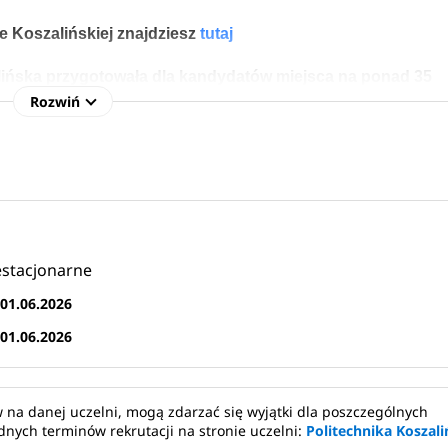
e Koszalińskiej znajdziesz
tutaj
ińska przygotowała dla kandydatów miejsca na ponad 35 
ne i niestacjonarne I i II stopnia oraz jednolite studia magi
Rozwiń
kształcenia w różnych dziedzinach nauki.
Koszalińskiej
2026/2027
ła: 
h magisterskich
estacjonarne
tych magisterskich
d
01.06.2026
d
01.06.2026
 na danej uczelni, mogą zdarzać się wyjątki dla poszczególnych
nych terminów rekrutacji na stronie uczelni:
Politechnika Koszal