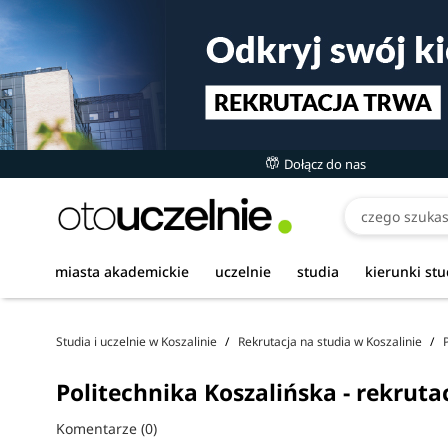
Dołącz do nas
Czego szukasz
miasta akademickie
uczelnie
studia
kierunki st
Studia i uczelnie w Koszalinie
Rekrutacja na studia w Koszalinie
Politechnika Koszalińska - rekruta
Komentarze (0)