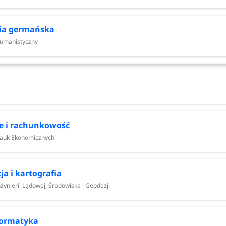
gia germańska
umanistyczny
7
e i rachunkowość
Nauk Ekonomicznych
Terminy rekrutacji
ja i kartografia
od 1 czerwca do lipca 2
żynierii Lądowej, Środowiska i Geodezji
lipiec 2026
formatyka