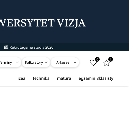
Rekrutacja na studia 2026
0
1
Terminy
Kalkulatory
Arkusze
licea
technika
matura
egzamin 8klasisty