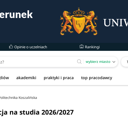
Opinie o uczelniach
Rankingi
wybierz miasto
udiów
akademiki
praktyki i praca
top pracodawcy
Politechnika Koszalińska
cja na studia 2026/2027