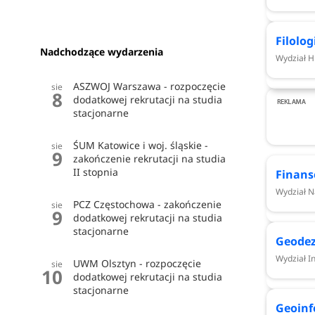
Dowiedz się więcej:
irk.politechnika.koszalin.pl
Filolo
Nadchodzące wydarzenia
Wydział H
ASZWOJ Warszawa - rozpoczęcie
sie
8
dodatkowej rekrutacji na studia
Harmonogram rekrutacji 2026/202
stacjonarne
STUDIA
STACJONARNE
ŚUM Katowice i woj. śląskie -
sie
9
zakończenie rekrutacji na studia
Studia I stopnia
II stopnia
Finans
Wydział 
PCZ Częstochowa - zakończenie
sie
Etapy rekrutacji dla kandydatów
9
dodatkowej rekrutacji na studia
stacjonarne
Geodez
Elektroniczna rejestracja - I tura
Wydział In
UWM Olsztyn - rozpoczęcie
sie
10
dodatkowej rekrutacji na studia
stacjonarne
Ogłoszenie wyników - I tura
Geoin