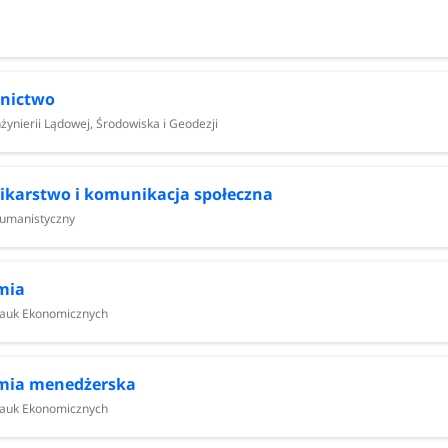
nictwa
wiska i Geodezji
ał Humanistyczny
nictwo
żynierii Lądowej, Środowiska i Geodezji
 i Informatyki
ikarstwo i komunikacja społeczna
umanistyczny
mia
icznych
Nauk Ekonomicznych
ej, Środowiska i Geodezji
odowiska i Geodezji
ictwa
mia menedżerska
Nauk Ekonomicznych
znych