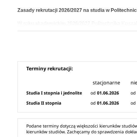
Zasady rekrutacji 2026/2027 na studia w Politechnic
W roku akademickim 2026/2027 Politechnika Koszal
kierunkach studiów. Oferta obejmuje studia stacjonar
dając kandydatom na studia szeroki wybór ścieżek 
Kierunki studiów na Politechnice 
Terminy rekrutacji:
W nadchodzącym roku akademickim PK przygotowa
35 kierunków stacjonarnych I stopnia i jednolityc
stacjonarne
ni
26 kierunków niestacjonarnych I stopnia i jednoli
Studia I stopnia i jednolite
od
01.06.2026
o
22 kierunki stacjonarne II stopnia
Studia II stopnia
od
01.06.2026
o
20 kierunków niestacjonarnych II stopnia
3 kierunki w języku angielskim
sprawdź
kierunki studiów Politechnika Koszalińska
Podane terminy dotyczą większości kierunków studiów
kierunków studiów. Zachęcamy do sprawdzenia dokład