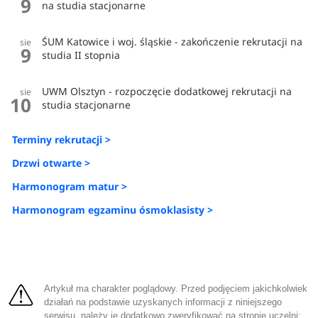
9
na studia stacjonarne
ŚUM Katowice i woj. śląskie - zakończenie rekrutacji na
sie
9
studia II stopnia
UWM Olsztyn - rozpoczęcie dodatkowej rekrutacji na
sie
10
studia stacjonarne
Terminy rekrutacji >
Drzwi otwarte >
Harmonogram matur >
Harmonogram egzaminu ósmoklasisty >
Artykuł ma charakter poglądowy. Przed podjęciem jakichkolwiek
działań na podstawie uzyskanych informacji z niniejszego
serwisu, należy je dodatkowo zweryfikować na stronie uczelni: