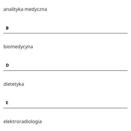
analityka medyczna
B
biomedycyna
D
dietetyka
E
elektroradiologia