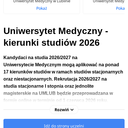
Uniwersytet Medyczny w Lublinie
Uniwersytet Medyczn
Pokaż
Pokaż
Uniwersytet Medyczny -
kierunki studiów 2026
Kandydaci na studia 2026/2027 na
Uniwersytecie
Medycznym
mogą aplikować na ponad
17 kierunków studiów w ramach studiów stacjonarnych
oraz niestacjonarnych.
Rekrutacja 2026/2027 na
studia
stacjonarne
I stopnia
oraz jednolite
magisterskie
na
UMLUB
będzie przeprowadzana w
formie online w terminie
od
1 czerwca 2026 roku.
Rozwiń
Kandydaci na studia 2026/2027 na Uniwersytet Medyczny
w Lublinie mają do wyboru
kierunki licencjackie
oraz
Idź do strony uczelni