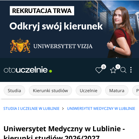
0
1
Studia
Kierunki studiów
Uczelnie
Matura
P
STUDIA I UCZELNIE W LUBLINIE
UNIWERSYTET MEDYCZNY W LUBLINIE
Uniwersytet Medyczny w Lublinie -
kierunki studiów 2026/2027