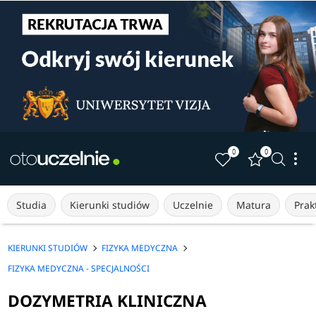
0
0
Studia
Kierunki studiów
Uczelnie
Matura
Prakt
KIERUNKI STUDIÓW
FIZYKA MEDYCZNA
FIZYKA MEDYCZNA - SPECJALNOŚCI
DOZYMETRIA KLINICZNA