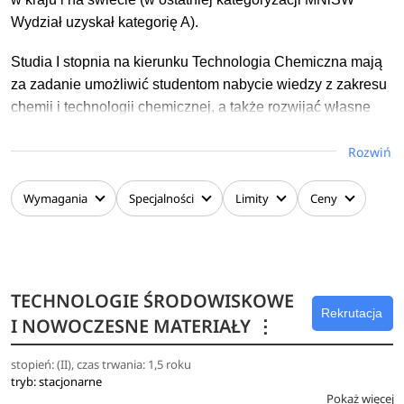
Wydział uzyskał kategorię A).
Studia I stopnia na kierunku Technologia Chemiczna mają
za zadanie umożliwić studentom nabycie wiedzy z zakresu
chemii i technologii chemicznej, a także rozwijać własne
zainteresowania w ramach specjalistycznych zajęć. Biorąc
Rozwiń
po uwagę aktualne trendy i zapotrzebowanie rynku pracy, w
programie kształcenia kładziemy duży nacisk na
kształtowanie u studentów praktycznych umiejętności (w
Wymagania
Specjalności
Limity
Ceny
tym umiejętności inżynierskich) pozwalających na
efektywną pracę w zawodzie inżyniera i rozwiązywanie
problemów związanych z wykonywanym zawodem.
TECHNOLOGIE ŚRODOWISKOWE
Unikatowość kierunku technologia chemiczna w głównej
Rekrutacja
I NOWOCZESNE MATERIAŁY
⋮
mierze wynika z obranego modelu kształcenia,
charakteryzującego się dużą elastycznością i
stopień: (II), czas trwania: 1,5 roku
multidyscyplinarnością. Innowacyjność modelu kształcenia
tryb: stacjonarne
studentów polega na ich przygotowaniu do świadomego
Pokaż więcej