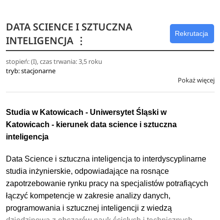
na rynku pracy również dzięki dodatkowym zajęciom,
prowadzonym w ramach projektów dydaktycznych
DATA SCIENCE I SZTUCZNA
finansowanych z Europejskiego Funduszu Społecznego
Rekrutacja
oraz krajowym i międzynarodowym programom wymiany
INTELIGENCJA
⋮
studentów MOST i Erasmus+.
stopień: (I), czas trwania: 3,5 roku
tryb: stacjonarne
W ramach prowadzonych zajęć analizowane są także
Pokaż więcej
kwestie związane z poszukiwaniem pracy, oczekiwaniami
pracodawców, roli i znaczenia prowadzonych badań
naukowych, ich komercjalizacja i ochrona własności
Studia w Katowicach - Uniwersytet Śląski w
intelektualnej.
Katowicach - kierunek data science i sztuczna
inteligencja
Stacjonarne studia I stopnia na kierunku Chemia trwają 6
semestrów i kończą się zrealizowaniem pracy dyplomowej i
Data Science i sztuczna inteligencja to interdyscyplinarne
uzyskaniem tytułu zawodowego licencjata chemii.
studia inżynierskie, odpowiadające na rosnące
zapotrzebowanie rynku pracy na specjalistów potrafiących
Stacjonarne studia II stopnia na kierunku Chemia o trwają 4
łączyć kompetencje w zakresie analizy danych,
semestry i kończą się zrealizowaniem pracy dyplomowej i
programowania i sztucznej inteligencji z wiedzą
uzyskaniem tytułu zawodowego magistra chemii.