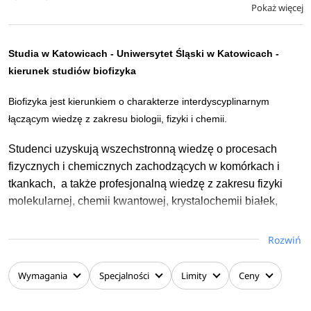
Pokaż więcej
Studia w Katowicach -
Uniwersytet Śląski w Katowicach
-
kierunek studiów biofizyka
Biofizyka jest kierunkiem o charakterze interdyscyplinarnym
łączącym wiedzę z zakresu biologii, fizyki i chemii.
Studenci uzyskują wszechstronną wiedzę o procesach
fizycznych i chemicznych zachodzących w komórkach i
tkankach, a także profesjonalną wiedzę z zakresu fizyki
molekularnej, chemii kwantowej, krystalochemii białek,
biochemii umożliwiającą zrozumienie zjawisk na poziomie
molekularnym. Szczególna uwaga jest położona na
Rozwiń
procesy biofizyczne zachodzące w komórkach. W
przypadku specjalności optyka okularowa z elementami
Wymagania
Specjalności
Limity
Ceny
optometrii nacisk nałożony jest na optykę falową i
geometryczną, optykę fizjologiczną, optykę okularową oraz