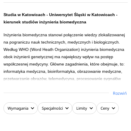
Studia w Katowicach -
Uniwersytet Śląski w Katowicach
-
kierunek studiów inżynieria biomedyczna
Inżynieria biomedyczna stanowi połączenie wiedzy zlokalizowanej
na pograniczu nauk technicznych, medycznych i biologicznych.
Według WHO (Word Heath Organization) inżynieria biomedyczna
obok inżynierii genetycznej ma największy wpływ na postęp
współczesnej medycyny. Główne zagadnienia, które obejmuje, to:
informatyka medyczna, bioinformatyka, obrazowanie medyczne,
przetwarzanie obrazów, telemedycyna, procesowanie sygnałów
fizjologicznych, biomechanika, biomateriały, modelowanie 3D i
Rozwiń
optyka biomedyczna.
Przykładami zastosowań tej wiedzy jest udoskonalanie
Wymagania
Specjalności
Limity
Ceny
produkcji i obsługi sprzętu medycznego, urządzeń
diagnostycznych, oprzyrządowania obrazującego,
wyposażenia laboratoryjnego. Absolwentów tego kierunku