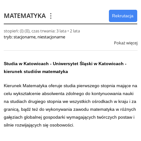
Stacjonarne studia II stopnia na kierunku Inżynieria
MATEMATYKA
⋮
Rekrutacja
materiałowa trwają 3 semestry i kończą się zrealizowaniem
pracy dyplomowej i uzyskaniem tytułu magistra inżynierii
stopień: (I) (II), czas trwania: 3 lata • 2 lata
tryb: stacjonarne, niestacjonarne
materiałowej.
Pokaż więcej
Studia w Katowicach -
Uniwersytet Śląski w Katowicach
-
kierunek studiów matematyka
Kierunek Matematyka oferuje studia pierwszego stopnia mające na
celu wykształcenie absolwenta zdolnego do kontynuowania nauki
na studiach drugiego stopnia we wszystkich ośrodkach w kraju i za
granicą, bądź też do wykonywania zawodu matematyka w różnych
gałęziach globalnej gospodarki wymagających twórczych postaw i
silnie rozwijających się osobowości.
Najwyższą jakość kształcenia zapewnia kadra, która dbając