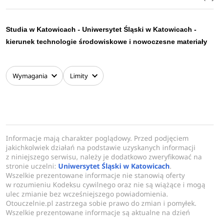
kreowania własnej przyszłości. Efekt taki osiąga się
poprzez:
Studia w Katowicach - Uniwersytet Śląski w Katowicach -
różnego rodzaju formy dydaktyczne (w tym m.in.:
kierunek technologie środowiskowe i nowoczesne materiały
zajęcia prowadzone przez zewnętrznych ekspertów z
kraju i zagranicy, praktyczne zajęcia z użyciem
Wymagania
Limity
komputerów),
działania umożliwiające studentom rozwijanie
zainteresowań (m.in.: wspieranie działań koła
naukowego, realizacja indywidualnych projektów
badawczych w ramach współpracy student-
Informacje mają charakter poglądowy. Przed podjęciem
nauczyciel),
jakichkolwiek działań na podstawie uzyskanych informacji
działania podnoszące świadomość rangi wyboru
z niniejszego serwisu, należy je dodatkowo zweryfikować na
własnej kariery studenckiej i zawodowej (poprzez
stronie uczelni:
Uniwersytet Śląski w Katowicach
.
Wszelkie prezentowane informacje nie stanowią oferty
świadomy wybór zajęć, opiekunów naukowych,
w rozumieniu Kodeksu cywilnego oraz nie są wiążące i mogą
specjalności, wykładów specjalizacyjnych, itp.),
ulec zmianie bez wcześniejszego powiadomienia.
organizację zajęć w ramach projektów dydaktycznych
Otouczelnie.pl zastrzega sobie prawo do zmian i pomyłek.
Wszelkie prezentowane informacje są aktualne na dzień
finansowanych z Europejskiego Funduszu