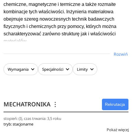
tytułu zawodowego licencjata matematyki.
chemiczne, magnetyczne i termiczne a także rozmaite
kombinacje tych właściwości. Inżynieria materiałowa
Stacjonarne studia II stopnia i niestacjonarne studia II
obejmuje szereg nowoczesnych technik badawczych
stopnia na kierunku Matematyka trwają 4 semestry i kończą
fizycznych i chemicznych przy pomocy, których można
się zrealizowaniem pracy dyplomowej i uzyskaniem tytułu
scharakteryzować zarówno strukturę jak i właściwości
magistra matematyki.
materiałów.
Rozwiń
Zadaniem tych technik jest badanie wpływu struktury na
właściwości materiałów, zwłaszcza te, które są praktycznie
stosowane w rozmaitych technologiach. Umożliwia to
Wymagania
Specjalności
Limity
opracowywanie sposobów otrzymywania materiałów o
ściśle określonych cechach użytkowych.
Badania te mają wpływ nie tylko na planowaną strukturę
MECHATRONIKA
⋮
produktów końcowych, ale też pomagają opracować
Rekrutacja
efektywne metody ich produkcji i przetwarzania. Badania
stopień: (I), czas trwania: 3,5 roku
prowadzone w ramach inżynierii materiałowej prowadzą do
tryb: stacjonarne
opracowania nowych materiałów, choć są też powszechnie
Pokaż więcej