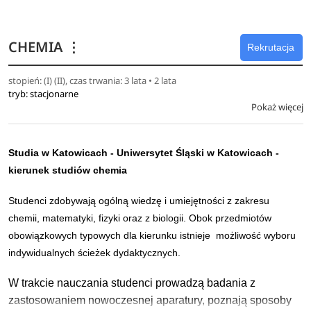
podstawy optometrii, czyli refrakcję czy widzenie obuoczne.
Studia odbywają się w nowoczesnym obiekcie: Śląskim
CHEMIA
⋮
Rekrutacja
Międzyuczelnianym Centrum Edukacji i Badań
Interdyscyplinarnych w Chorzowie, wyposażonym w ponad
stopień: (I) (II), czas trwania: 3 lata • 2 lata
tryb: stacjonarne
20 pracowni biofizycznych, 10 pracowni fizycznych, trzy
Pokaż więcej
pracownie chemiczne i biochemiczną, pracownie
komputerowe. Dodatkowo zajęcia z optyki okularowej z
elementami optometrii odbywać się będą w nowocześnie
Studia w Katowicach -
Uniwersytet Śląski w Katowicach
-
wyposażonych pracowni dydaktycznych (optyki
kierunek studiów chemia
geometrycznej, fizycznej, badania wzroku, widzenia
obuocznego i VT, pomocy wzrokowych dla słabowidzących,
Studenci zdobywają ogólną wiedzę i umiejętności z zakresu
kontaktologii, obróbki soczewek okularowych).
chemii, matematyki, fizyki oraz z biologii. Obok przedmiotów
obowiązkowych typowych dla kierunku istnieje możliwość wyboru
Stacjonarne studia I stopnia na kierunku Biofizyka trwają 6
indywidualnych ścieżek dydaktycznych.
semestrów i kończą się zrealizowaniem pracy dyplomowej i
uzyskaniem tytułu licencjata biofizyki.
W trakcie nauczania studenci prowadzą badania z
zastosowaniem nowoczesnej aparatury, poznają sposoby