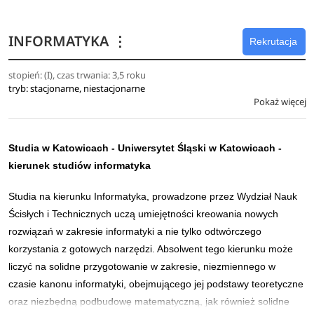
Gliwicach.
Istotnym zadaniem kształcenia na kierunku Fizyka
INFORMATYKA
⋮
Rekrutacja
medyczna jest przygotowanie fizyków do pracy w
zespołach interdyscyplinarnych (złożonych z lekarzy,
stopień: (I), czas trwania: 3,5 roku
tryb: stacjonarne, niestacjonarne
biologów, chemików, techników) oraz do spełniania roli
Pokaż więcej
ekspertów w zakresie systemów zarządzania jakością w
dziedzinach związanych z fizyką medyczną, systemów
zarządzania, jakością techniczną procedur obrazowych,
Studia w Katowicach -
Uniwersytet Śląski w Katowicach
-
przygotowaniem i obsługą procedur
kierunek studiów informatyka
niestandardowych. Absolwent jest przygotowany do
samodzielnego rozwijania umiejętności oraz kontynuacji
Studia na kierunku Informatyka, prowadzone przez Wydział Nauk
nauki na studiach drugiego stopnia Fizyki Medycznej oraz
Ścisłych i Technicznych uczą umiejętności kreowania nowych
kierunków pokrewnych.
rozwiązań w zakresie informatyki a nie tylko odtwórczego
korzystania z gotowych narzędzi. Absolwent tego kierunku może
Stacjonarne studia I stopnia na kierunku Fizyka Medyczna
liczyć na solidne przygotowanie w zakresie, niezmiennego w
trwają 7 semestrów, kończą się zrealizowaniem pracy
czasie kanonu informatyki, obejmującego jej podstawy teoretyczne
dyplomowej i uzyskaniem tytułu inżyniera fizyki medycznej
oraz niezbędną podbudowę matematyczną, jak również solidne
w zakresie jednej ze specjalności: