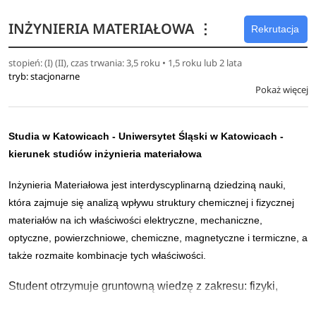
studiów poszukuje się w firmach produkujących sprzęt i
INŻYNIERIA MATERIAŁOWA
⋮
aparaturę medyczną, a także w szpitalach czy klinikach.
Rekrutacja
Można podjąć pracę w jednostkach badawczych i
stopień: (I) (II), czas trwania: 3,5 roku • 1,5 roku lub 2 lata
naukowych jak również w miejscach, gdzie sprzedaje się
tryb: stacjonarne
aparaturę medyczną.
Pokaż więcej
Stacjonarne studia I stopnia na kierunku Inżynieria
biomedyczna trwają 7 semestrów i kończą się
Studia w Katowicach -
Uniwersytet Śląski w Katowicach
-
zrealizowaniem pracy dyplomowej i uzyskaniem tytułu
kierunek studiów inżynieria materiałowa
zawodowego inżyniera inżynierii biomedycznej.
Inżynieria Materiałowa jest interdyscyplinarną dziedziną nauki,
Stacjonarne studia II stopnia na kierunku Inżynieria
która zajmuje się analizą wpływu struktury chemicznej i fizycznej
biomedyczna o trwają 3 semestry i kończą się
materiałów na ich właściwości elektryczne, mechaniczne,
zrealizowaniem pracy dyplomowej i uzyskaniem tytułu
optyczne, powierzchniowe, chemiczne, magnetyczne i termiczne, a
magistra inżynierii biomedycznej.
także rozmaite kombinacje tych właściwości.
Student otrzymuje gruntowną wiedzę z zakresu: fizyki,
chemii, informatyki, nauk o materiałach inżynierskich