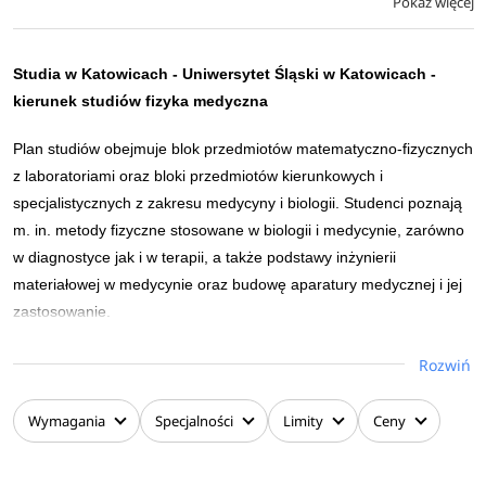
Pokaż więcej
Nanofizyka i materiały mezoskopowe - modelowanie i
zespołami badawczymi przy innowacyjnych
zastosowanie) oraz w całości w języku
przedsięwzięciach naukowych i technologicznych.
angielskim (specjalność Fizyka badań podstawowych i
Studia w Katowicach -
Uniwersytet Śląski w Katowicach
-
fizyka stosowana).
kierunek studiów fizyka medyczna
Dodatkowo absolwenci specjalności Fizyka: nanofizyka i
Plan studiów obejmuje blok przedmiotów matematyczno-fizycznych
materiały mezoskopowe - modelowanie i zastosowanie
z laboratoriami oraz bloki przedmiotów kierunkowych i
otrzymują dwa dyplomy magisterskie: polski i francuski.
specjalistycznych z zakresu medycyny i biologii. Studenci poznają
m. in. metody fizyczne stosowane w biologii i medycynie, zarówno
Stacjonarne studia I stopnia na kierunku Fizyka trwają 6
w diagnostyce jak i w terapii, a także podstawy inżynierii
semestrów i kończą się zrealizowaniem pracy dyplomowej i
materiałowej w medycynie oraz budowę aparatury medycznej i jej
uzyskaniem tytułu licencjata fizyki.
zastosowanie.
Stacjonarne studia II stopnia na kierunku Fizyka trwają 4 semestry
Zajęcia są prowadzone przez pracowników Instytutu
Rozwiń
i
kończą się zrealizowaniem pracy dyplomowej i uzyskaniem tytułu
Inżynierii Biomedycznej oraz Instytutu Fizyki Uniwersytetu
magistra
fizyki.
Śląskiego, a także Śląskiego Uniwersytetu Medycznego,
Wymagania
Specjalności
Limity
Ceny
Narodowego Instytutu Onkologii im. Marii Skłodowskiej-
Curie oraz Państwowego Instytutu Badawczego Oddział w