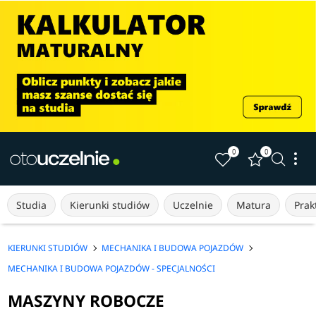
0
0
Studia
Kierunki studiów
Uczelnie
Matura
Prakt
KIERUNKI STUDIÓW
MECHANIKA I BUDOWA POJAZDÓW
MECHANIKA I BUDOWA POJAZDÓW - SPECJALNOŚCI
MASZYNY ROBOCZE