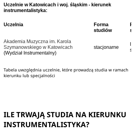
Uczelnie w Katowicach i woj. śląskim - kierunek
instrumentalistyka:
Uczelnia
Forma
P
studiów
s
Akademia Muzyczna im. Karola
I 
Szymanowskiego w Katowicach
stacjonarne
st
(Wydział Instrumentalny)
Tabela uwzględnia uczelnie, które prowadzą studia w ramach
kierunku lub specjalności
ILE TRWAJĄ STUDIA NA KIERUNKU
INSTRUMENTALISTYKA?