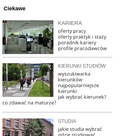
Ciekawe
KARIERA
oferty pracy
oferty praktyk i staży
poradnik kariery
profile pracodawców
KIERUNKI STUDIÓW
wyszukiwarka
kierunków
najpopularniejsze
kierunki
jak wybrać kierunek?
co zdawać na maturze?
STUDIA
jakie studia wybrać
gdzie studiować