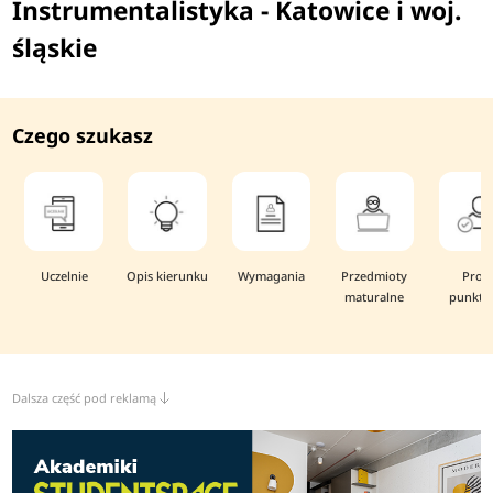
Instrumentalistyka - Katowice i woj.
śląskie
Czego szukasz
Uczelnie
Opis kierunku
Wymagania
Przedmioty
Prog
maturalne
punkto
Dalsza część pod reklamą