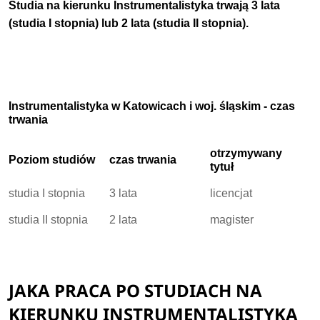
Studia na kierunku Instrumentalistyka trwają
3 lata
(studia I stopnia) lub 2 lata (studia II stopnia).
Instrumentalistyka w Katowicach i woj. śląskim - czas
trwania
otrzymywany
Poziom studiów
czas trwania
tytuł
studia I stopnia
3 lata
licencjat
studia II stopnia
2 lata
magister
JAKA PRACA PO STUDIACH NA
KIERUNKU INSTRUMENTALISTYKA