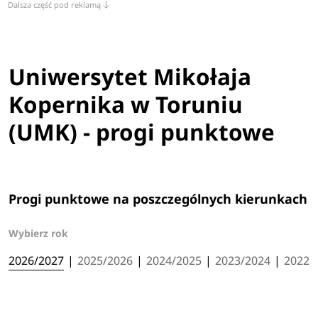
Dalsza część pod reklamą
Uniwersytet Mikołaja
Kopernika w Toruniu
(UMK) - progi punktowe
Progi punktowe na poszczególnych kierunkach
Wybierz rok
2026/2027
|
2025/2026
|
2024/2025
|
2023/2024
|
2022/