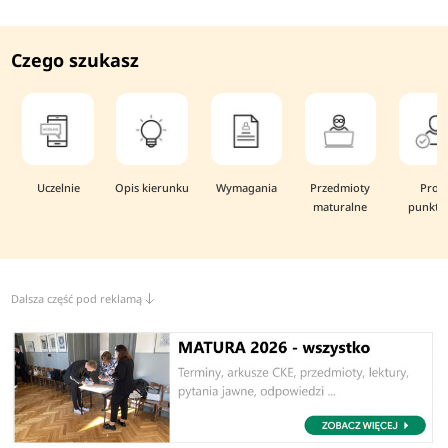
Czego szukasz
Uczelnie
Opis kierunku
Wymagania
Przedmioty
Prog
maturalne
punkto
Dalsza część pod reklamą