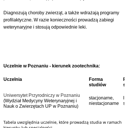
Diagnozują choroby zwierząt, a także wdrażają programy
profilaktyczne. W razie konieczności prowadzą zabiegi
weterynaryjne i stosują odpowiednie leki.
Uczelnie w Poznaniu - kierunek zootechnika:
Uczelnia
Forma
P
studiów
s
Uniwersytet Przyrodniczy w Poznaniu
stacjonarne,
I 
(Wydział Medycyny Weterynaryjnej i
niestacjonarne
st
Nauk o Zwierzętach UP w Poznaniu)
Tabela uwzględnia uczelnie, które prowadzą studia w ramach
kierunku lub specjalności