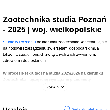
Zootechnika studia Poznań
- 2025 | woj. wielkopolskie
Studia w Poznaniu
na kierunku zootechnika koncentrują się
na hodowli i zarządzaniu zwierzętami gospodarskimi, a
także na zagadnieniach związanych z ich żywieniem,
zdrowiem i dobrostanem.
W procesie rekrutacji na studia 2025/2026 na kierunku
Zootechnika najczęściej wymagane przedmioty
maturalne to: biologia, chemia, matematyka.
Sprawdź
Rozwiń
wymagane przedmioty maturalne na uczelniach
>
Celem programu jest przygotowanie uczestników do pracy
Uczelnie
Dodaj do ulubionych