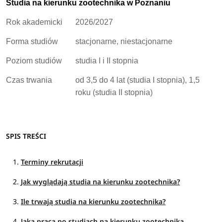
Studia na kierunku zootechnika w Poznaniu
Rok akademicki
2026/2027
Forma studiów
stacjonarne, niestacjonarne
Poziom studiów
studia I i II stopnia
Czas trwania
od 3,5 do 4 lat (studia I stopnia), 1,5
roku (studia II stopnia)
SPIS TREŚCI
Terminy rekrutacji
Jak wyglądają studia na kierunku zootechnika?
Ile trwają studia na kierunku zootechnika?
Jaka praca po studiach na kierunku zootechnika