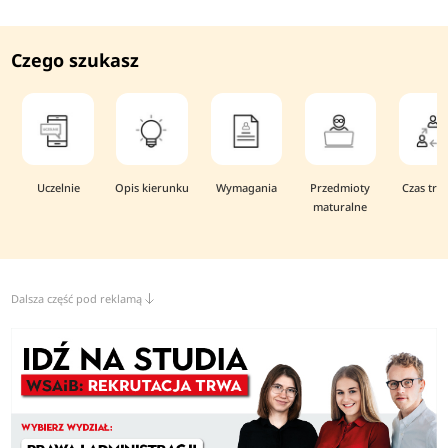
Czego szukasz
Uczelnie
Opis kierunku
Wymagania
Przedmioty
Czas trw
maturalne
Dalsza część pod reklamą