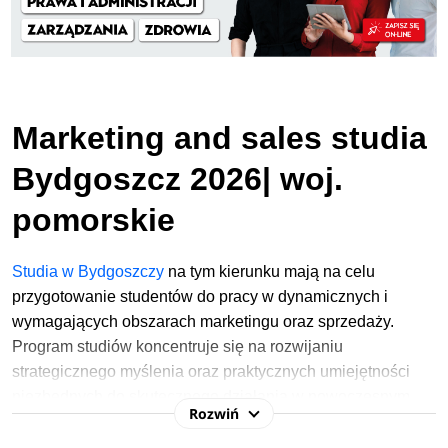
Marketing and sales studia
Bydgoszcz 2026| woj.
pomorskie
Studia w Bydgoszczy
na tym kierunku mają na celu
przygotowanie studentów do pracy w dynamicznych i
wymagających obszarach marketingu oraz sprzedaży.
Program studiów koncentruje się na rozwijaniu
strategicznego myślenia oraz praktycznych umiejętności
niezbędnych do skutecznego działania w nowoczesnym,
Rozwiń
cyfrowym środowisku biznesowym. Dzięki elastycznej
formule nauki online studenci mogą dopasować tempo