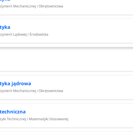
i Okrętownictwa
nżynierii Mechanicznej i Okrętownictwa
 Matematyki Stosowanej
Matematyki Stosowanej
tyka
 Mechanicznej i Okrętownictwa
żynierii Lądowej i Środowiska
erii Mechanicznej i Okrętownictwa
troniki, Telekomunikacji i Informatyki
hemiczny
Telekomunikacji i Informatyki
ł Elektrotechniki i Automatyki
tyka jądrowa
ska
nżynierii Mechanicznej i Okrętownictwa
icznej i Okrętownictwa
nierii Mechanicznej i Okrętownictwa
 techniczna
i Ekonomii
izyki Technicznej i Matematyki Stosowanej