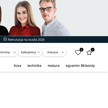
Rekrutacja na studia 2026
0
1
Terminy
Kalkulatory
Arkusze
licea
technika
matura
egzamin 8klasisty