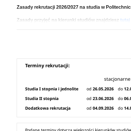
Zasady rekrutacji 2026/2027 na studia w Politechni
Zasady przyjęć na kierunki studiów znajdziesz
tutaj
W roku akademickim 2026/2027 Politechnika Gdańsk
50 kierunkach studiów. Oferta obejmuje studia stacjo
szeroki wybór ścieżek kształcenia w różnych dziedz
Terminy rekrutacji:
Kierunki studiów na Politechnice 
stacjonarne
W nadchodzącym roku akademickim PG przygotowa
Studia I stopnia i jednolite
od
26.05.2026
do
12.
38 kierunków stacjonarnych I stopnia
6 kierunków niestacjonarnych I stopnia
Studia II stopnia
od
23.06.2026
do
06.
36 kierunków stacjonarnych II stopnia
Dodatkowa rekrutacja
od
04.09.2026
do
14.
11 kierunków niestacjonarnych II stopnia
17 kierunków w języku angielskim
Podane terminy dotyczą większości kierunków studiów