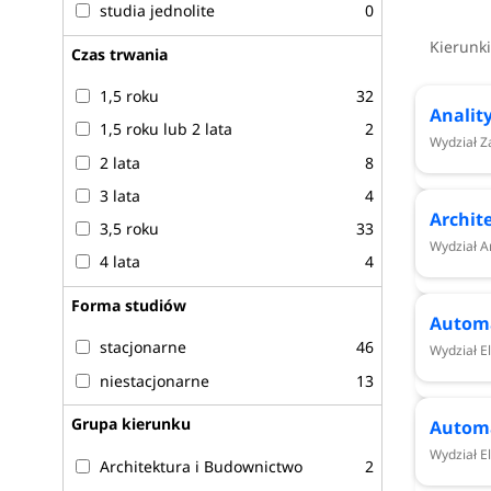
studia jednolite
0
Politechnika Gdańska kierunki - r
Kierunki
Czas trwania
Politechnika Gdańska
w re
krutacji 2026/2027 oferu
1,5 roku
32
Analit
pierwszego (39 kierunków) i drugiego (38 kierunk
1,5 roku lub 2 lata
2
Wydział Z
zainteresowane podjęciem nauki na PG mogą aplikowa
2 lata
8
niestacjonarnych.
3 lata
4
Archit
Sprawdź
Politechnika Gdańska kierunki 2026/2027
3,5 roku
33
Wydział A
4 lata
4
Forma studiów
Automa
Politechnika Gdańska
kierunki studiów - rekrutacja
stacjonarne
46
Wydział El
niestacjonarne
13
Analityka gospodarcza - Wydział Zarządzania i 
Grupa kierunku
Architektura - Wydział Architektury
Automa
Automatyka, cybernetyka i robotyka - Wydział Elek
Wydział El
Architektura i Budownictwo
2
Automatyka, robotyka i systemy sterowania - Wydz