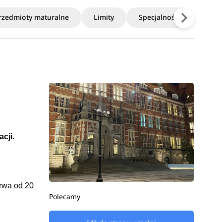
rzedmioty maturalne
Limity
Specjalności
Stud
acji.
trwa od
 20 
Polecamy