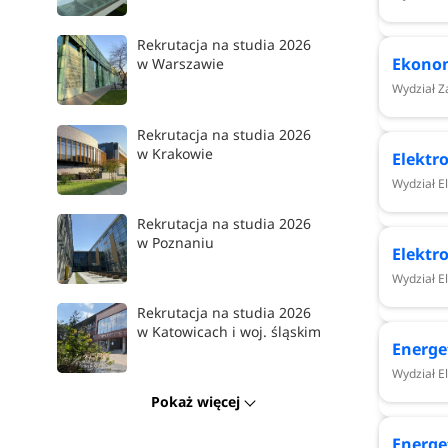
Inżynieria biomedyczna - Wydział Elektroniki, Tel
Inżynieria biomedyczna - Wydział Fizyki Technic
Rekrutacja na studia 2026
Ekono
w Warszawie
Inżynieria danych - Wydział Elektroniki, Telekomun
Wydział Z
Inżynieria danych - Wydział Zarządzania i Ekono
Inżynieria energii odnawialnej - Wydział Inżynier
Rekrutacja na studia 2026
Inżynieria energii odnawialnej - Wydział Elektroni
w Krakowie
Elektr
Inżynieria energii odnawialnej - Wydział Elektrote
Wydział El
Inżynieria energii odnawialnej - Wydział Inżynier
Inżynieria energii odnawialnej - Wydział Zarządz
Rekrutacja na studia 2026
Inżynieria i technologie nośników energii - Wydz
w Poznaniu
Elektr
Inżynieria materiałowa - Wydział Chemiczny
Wydział El
Inżynieria materiałowa - Wydział Fizyki Technicz
Rekrutacja na studia 2026
Inżynieria mechaniczno-medyczna - Wydział Inżyn
w Katowicach i woj. śląskim
Inżynieria odzysku surowców i energii - Wydział 
Energe
Inżynieria środowiska - Wydział Inżynierii Lądow
Wydział El
Korozja - Wydział Chemiczny
Pokaż więcej
Matematyka - Wydział Fizyki Technicznej i Mate
Mechanika i budowa maszyn - Wydział Inżynierii
Energe