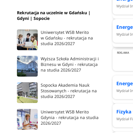
Mechatronika - Wydział Inżynierii Mechanicznej 
Wydział I
Rekrutacja na uczelnie w Gdańsku |
Nanotechnologia - Wydział Fizyki Technicznej i
Gdyni | Sopocie
Nanotechnology - Wydział Fizyki Technicznej i 
Energe
Okręty i konstrukcje morskie - Wydział Inżynierii
Uniwersytet WSB Merito
Wydział In
Projektowanie i budowa jachtów - Wydział Inżyni
w Gdańsku - rekrutacja na
Technologia chemiczna - Wydział Chemiczny
studia 2026/2027
Technologie kosmetyczne - Wydział Chemiczny
Technologie kosmiczne i satelitarne - Wydział Elek
Wyższa Szkoła Administracji i
Biznesu w Gdyni - rekrutacja
Technologie materiałowe i recykling - Wydział C
na studia 2026/2027
Technologie przemysłu 5.0 - Wydział Elektroniki, 
Technologie wodorowe i elektromobilność - Wydzia
Energe
Sopocka Akademia Nauk
Transport - Wydział Inżynierii Lądowej i Środowi
Stosowanych - rekrutacja na
Wydział I
Transport i logistyka - Wydział Inżynierii Mechan
studia 2026/2027
Zarządzanie - Wydział Zarządzania i Ekonomii
Zarządzanie i inżynieria produkcji - Wydział Inży
Fizyka
Uniwersytet WSB Merito
Zarządzanie inżynierskie - Wydział Zarządzania 
Gdynia - rekrutacja na studia
Wydział F
2026/2027
Zielone technologie - Wydział Chemiczny