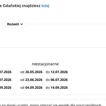
ce Gdańskiej znajdziesz
tutaj
Rozwiń
a przygotowała dla kandydatów ponad 5 tysięcy miejsc na
narne i niestacjonarne I i II stopnia
, dając kandydatom na s
inach nauki.
Gdańskiej 
2026/2027
niestacjonarne
ła: 
07.2026
od
26.05.2026
do
12.07.2026
07.2026
od
23.06.2026
do
06.07.2026
09.2026
od
04.09.2026
do
14.09.2026
 na danej uczelni, mogą zdarzać się wyjątki dla poszczególnych