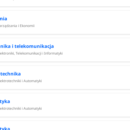
ekomunikacji i Informatyki
znej i Matematyki Stosowanej
mia
ikacji i Informatyki
arządzania i Ekonomii
mii
ii Mechanicznej i Okrętownictwa
ki, Telekomunikacji i Informatyki
onika i telekomunikacja
chniki i Automatyki
ektroniki, Telekomunikacji i Informatyki
ii Lądowej i Środowiska
ania i Ekonomii
iał Chemiczny
otechnika
ektrotechniki i Automatyki
nej i Matematyki Stosowanej
ierii Mechanicznej i Okrętownictwa
Inżynierii Lądowej i Środowiska
tyka
ej i Środowiska
ektrotechniki i Automatyki
matyki Stosowanej
 Mechanicznej i Okrętownictwa
tyka