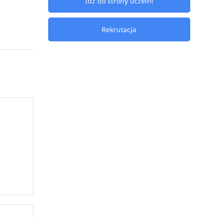
Idź do strony uczelni
Rekrutacja
 ponad 
tudia 