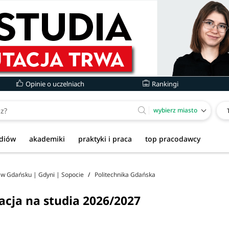
Opinie o uczelniach
Rankingi
wybierz miasto
udiów
akademiki
praktyki i praca
top pracodawcy
a w Gdańsku | Gdyni | Sopocie
Politechnika Gdańska
acja na studia 2026/2027