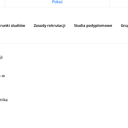
Pokaż
erunki studiów
Zasady rekrutacji
Studia podyplomowe
Gru
ja
a w
hnika
o