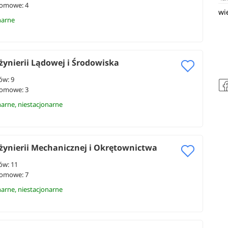
lomowe: 4
wi
narne
żynierii Lądowej i Środowiska
ów: 9
lomowe: 3
narne, niestacjonarne
żynierii Mechanicznej i Okrętownictwa
ów: 11
lomowe: 7
narne, niestacjonarne