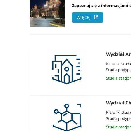
Zapoznaj się z informacjami 
WIĘCEJ
Wydział Ar
Kierunki studi
Studia podyp
Studia: stacjo
Wydział C
Kierunki studi
Studia podyp
Studia: stacjo