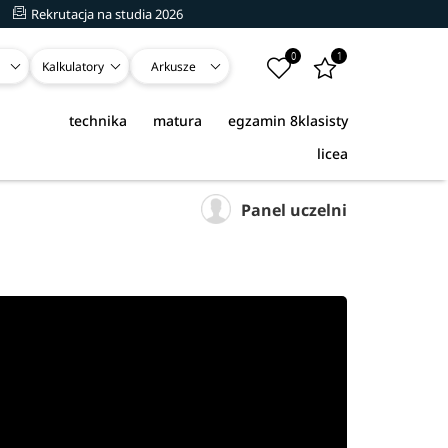
Rekrutacja na studia 2026
0
1
Kalkulatory
Arkusze
technika
matura
egzamin 8klasisty
licea
Panel uczelni