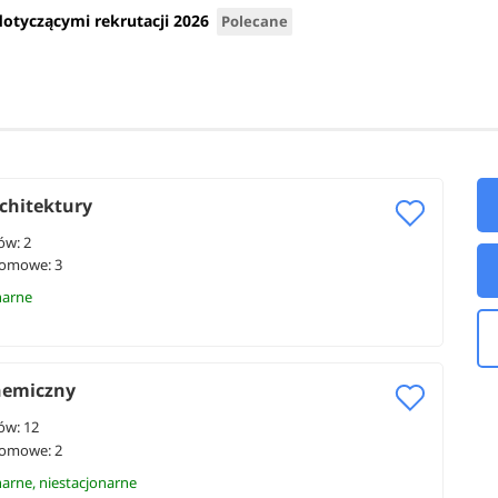
dotyczącymi rekrutacji 2026
Polecane
chitektury
ów: 2
lomowe: 3
narne
hemiczny
ów: 12
lomowe: 2
narne, niestacjonarne