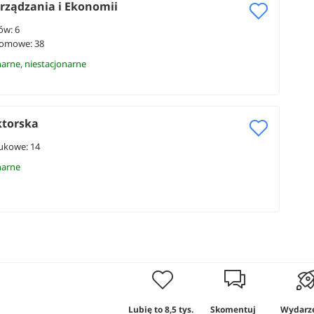
rządzania i Ekonomii
ów: 6
lomowe: 38
narne, niestacjonarne
ktorska
ukowe: 14
narne
Lubię to
8,5 tys.
Skomentuj
Wydarz