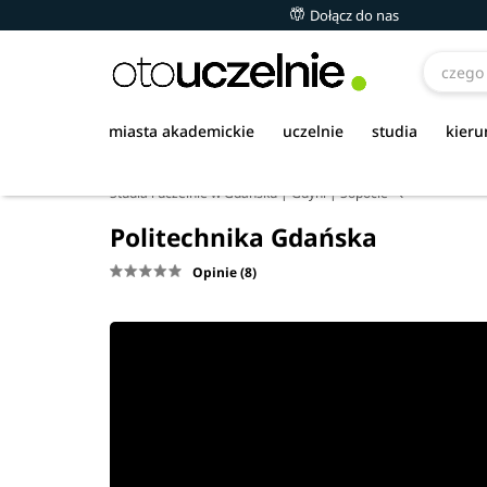
Dołącz do nas
miasta akademickie
uczelnie
studia
kieru
Studia i uczelnie w Gdańsku | Gdyni | Sopocie
Politechnika Gdańska
Opinie (8)