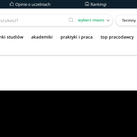
Opinie o uczelniach
Rankingi
wybierz miasto
Terminy
nki studiów
akademiki
praktyki i praca
top pracodawcy