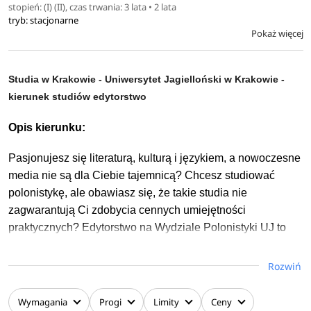
studiujące ukierunkowują wiedzę wybierając kursy
stopień: (I) (II), czas trwania: 3 lata • 2 lata
tryb: stacjonarne
w jednym z dwóch modułów: teatrologicznym lub
Pokaż więcej
performatycznym, którą następnie mogą poszerzać na
studiach II stopnia.
Studia w Krakowie - Uniwersytet Jagielloński w Krakowie -
Wybór specjalizacji:
kierunek studiów edytorstwo
Moduł teatrologiczny: realizowany od II roku studiów, dla
Opis kierunku:
studentów, którzy zamierzają podjąć studia drugiego
stopnia o specjalności teatrologicznej; moduł
Pasjonujesz się literaturą, kulturą i językiem, a nowoczesne
performatyczny: realizowany od II roku studiów, dla
media nie są dla Ciebie tajemnicą? Chcesz studiować
studentów, którzy zamierzają podjąć studia drugiego
polonistykę, ale obawiasz się, że takie studia nie
stopnia o specjalności performatycznej lub teatrologicznej.
zagwarantują Ci zdobycia cennych umiejętności
praktycznych? Edytorstwo na Wydziale Polonistyki UJ to
Trzyletnie studia licencjackie na kierunku wiedza o teatrze
kierunek, który łączy wiedzę i umiejętności, polonistyczne
poświęcone są historii i współczesności sztuki scenicznej
tradycje i innowacyjność. Studia te przekazują współczesną
Rozwiń
we wszelkich jej formach i przejawach. Mają one także
wiedzę przy użyciu nowatorskich metod nauczania.
charakter wielostronnego wprowadzenia w szeroko pojętą
Spotkasz tam sławy polonistyki, wykładowców i
Wymagania
Progi
Limity
Ceny
problematykę kulturalną.