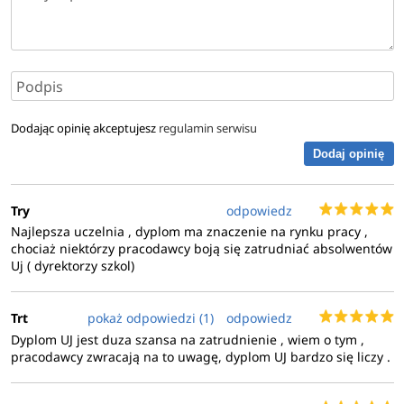
zagadnieniach związanych z literaturą polską, ale też z
literaturami innych krajów, w tym z innymi formami
działalności kulturowej (sztuki plastyczne, film, muzyka), a
także z innymi dziełami współczesnej humanistyki. Dzięki
temu są cenionymi pracownikami licznych organizacji i
instytucji zajmujących się kulturą – oficyn wydawniczych,
Dodając opinię akceptujesz
regulamin serwisu
redakcji czasopism, blogów poświęconych literaturze i
Dodaj opinię
kulturze.
Są specjalistami poszukiwanymi przez teatry i instytucje
Try
odpowiedz
okołoteatralne, przez wytwórnie filmowe, stacje radiowe i
Najlepsza uczelnia , dyplom ma znaczenie na rynku pracy ,
telewizyjne, firmy produkujące gry wideo, agencje
chociaż niektórzy pracodawcy boją się zatrudniać absolwentów
Uj ( dyrektorzy szkol)
reklamowe i promocyjne. Pełnią rolę redaktorów
merytorycznych i stylistycznych, znakomicie sprawdzają się
jako animatorzy artystyczni w instytucjach publicznych
Trt
pokaż odpowiedzi (1)
odpowiedz
działających w sferze kultury.
Dyplom UJ jest duza szansa na zatrudnienie , wiem o tym ,
pracodawcy zwracają na to uwagę, dyplom UJ bardzo się liczy .
Wymagania rekrutacyjne: