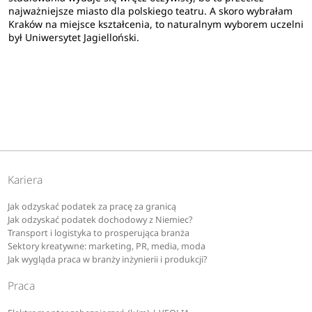
najważniejsze miasto dla polskiego teatru. A skoro wybrałam
tel. 12 663 17 74
Kraków na miejsce kształcenia, to naturalnym wyborem uczelni
był Uniwersytet Jagielloński.
lub:
Katedra Kultury Literackiej Pogranicza WP UJ
ul. Gołębia 20, pok. 51
31–007 Kraków
www.polonistyka.uj.edu.pl
Kariera
Jak odzyskać podatek za pracę za granicą
Jak odzyskać podatek dochodowy z Niemiec?
Transport i logistyka to prosperująca branża
Sektory kreatywne: marketing, PR, media, moda
Jak wygląda praca w branży inżynierii i produkcji?
Praca