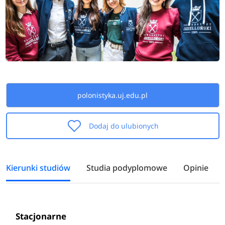
polonistyka.uj.edu.pl
Dodaj do ulubionych
Kierunki studiów
Studia podyplomowe
Opinie
Stacjonarne