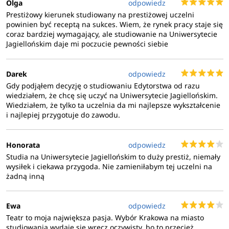
Olga
odpowiedz
Podstawą kwalifikacji jest średnia ze studiów I stopnia oraz
Prestiżowy kierunek studiowany na prestiżowej uczelni
egzaminu dyplomowego. Każda z osób kandydujących
powinien być receptą na sukces. Wiem, że rynek pracy staje się
składa również własny oryginalny tekst o objętości 5–10
coraz bardziej wymagający, ale studiowanie na Uniwersytecie
Jagiellońskim daje mi poczucie pewności siebie
stron, który stanowi dodatkowy czynnik kwalifikacyjny.
Kontakt:
Darek
odpowiedz
Gdy podjąłem decyzję o studiowaniu Edytorstwa od razu
Studia prowadzone są pod opieką Katedry Kultury
wiedziałem, że chcę się uczyć na Uniwersytecie Jagiellońskim.
Literackiej Pogranicza Wydziału Polonistyki Uniwersytetu
Wiedziałem, że tylko ta uczelnia da mi najlepsze wykształcenie
Jagiellońskiego, a po szczegółowe informacje prosimy
i najlepiej przygotuje do zawodu.
zwracać się do:
Honorata
odpowiedz
Sekretariat studencki WP UJ
Studia na Uniwersytecie Jagiellońskim to duży prestiż, niemały
wysiłek i ciekawa przygoda. Nie zamieniłabym tej uczelni na
ul. Gołębia 16, pok. 43
żadną inną
31–007 Kraków
Ewa
odpowiedz
Teatr to moja największa pasja. Wybór Krakowa na miasto
dorota.chmielnicka@uj.edu.pl
studiowania wydaje się wręcz oczywisty, bo to przecież