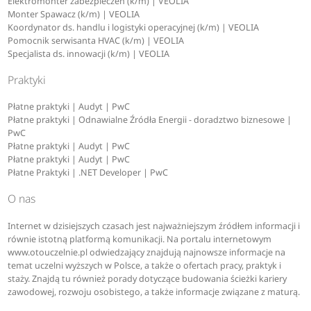
Elektromonter zabezpieczeń (k/m) | VEOLIA
Monter Spawacz (k/m) | VEOLIA
Koordynator ds. handlu i logistyki operacyjnej (k/m) | VEOLIA
Pomocnik serwisanta HVAC (k/m) | VEOLIA
Specjalista ds. innowacji (k/m) | VEOLIA
Praktyki
Płatne praktyki | Audyt | PwC
Płatne praktyki | Odnawialne Źródła Energii - doradztwo biznesowe |
PwC
Płatne praktyki | Audyt | PwC
Płatne praktyki | Audyt | PwC
Płatne Praktyki | .NET Developer | PwC
O nas
Internet w dzisiejszych czasach jest najważniejszym źródłem informacji i
równie istotną platformą komunikacji. Na portalu internetowym
www.otouczelnie.pl odwiedzający znajdują najnowsze informacje na
temat uczelni wyższych w Polsce, a także o ofertach pracy, praktyk i
staży. Znajdą tu również porady dotyczące budowania ścieżki kariery
zawodowej, rozwoju osobistego, a także informacje związane z maturą.