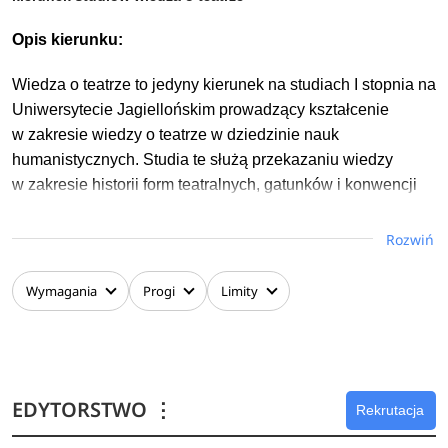
Opis kierunku:
Wiedza o teatrze to jedyny kierunek na studiach I stopnia na
Uniwersytecie Jagiellońskim prowadzący kształcenie
w zakresie wiedzy o teatrze w dziedzinie nauk
humanistycznych. Studia te służą przekazaniu wiedzy
w zakresie historii form teatralnych, gatunków i konwencji
inscenizacyjnych dawnych i współczesnych oraz stylów gry
aktorskiej, przekazują wiedzę o instytucjach życia
Rozwiń
teatralnego oraz zasadach dotyczących prawa autorskiego
i własności intelektualnej.
Wymagania
Progi
Limity
Wybierając wiedzę o teatrze zyskujesz orientację
w najważniejszych zjawiskach w teatrze współczesnym,
poznajesz pojęcia z zakresu performatyki oraz dotyczące
historii dramatu polskiego i powszechnego, a także
EDYTORSTWO
⋮
Rekrutacja
gatunków dramatycznych. Od drugiego roku osoby