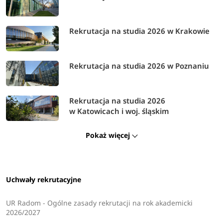
fizjoterapia
grafika
Rekrutacja na studia 2026 w Krakowie
informatyka
informatyka techniczna
kierunek lekarski (medycyna)
Rekrutacja na studia 2026 w Poznaniu
kosmetologia
lingwistyka stosowana
mechanika i budowa maszyn
Rekrutacja na studia 2026
menedżer produktu
w Katowicach i woj. śląskim
pedagogika
pedagogika przedszkolna i wczesnoszkolna
Pokaż więcej
pielęgniarstwo
praca socjalna
prawo
Uchwały rekrutacyjne
projektowanie i wytwarzanie kosmetyków
robotyka i automatyzacja procesów
UR Radom - Ogólne zasady rekrutacji na rok akademicki
samochody i bezpieczeństwo w transporcie
2026/2027
drogowym