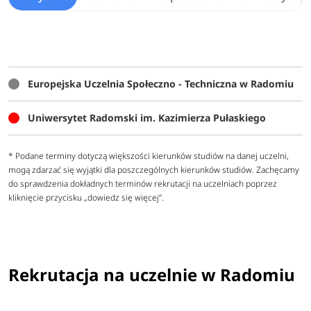
Dodatkowa rekrutacja 2026 na uczelniach w Radomiu -
data:
Uniwersytet Technologiczno-Humanistyczny im.
Kazimierza Pułaskiego w Radomiu
: od 08.2026 do
09.2026
Europejska Uczelnia Społeczno - Techniczna w Radomiu
dodatkowa rekrutacja na studia
Uniwersytet Radomski im. Kazimierza Pułaskiego
* Podane terminy dotyczą większości kierunków studiów na danej uczelni,
mogą zdarzać się wyjątki dla poszczególnych kierunków studiów. Zachęcamy
Nowe kierunki studiów w Radomiu 2026/2027:
do sprawdzenia dokładnych terminów rekrutacji na uczelniach poprzez
kliknięcie przycisku „dowiedz się więcej”.
dziennikarstwo i nowe media (II stopień) (UR)
wychowanie fizyczne (II stopień) (UR)
fashion (UR)
sztuczna inteligencja w biznesie (UR)
Rekrutacja na uczelnie w Radomiu
zarządzanie żywieniem i żywnością (UR)