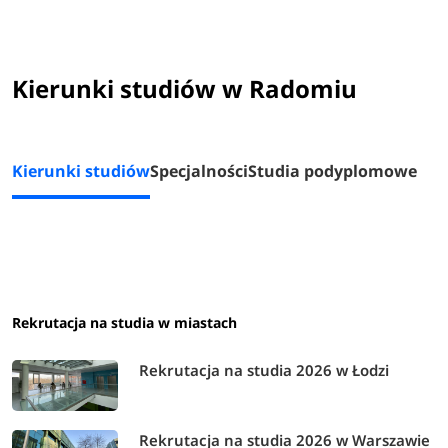
Kierunki studiów w Radomiu - rekrutacja 2026/2027
Kierunki studiów w Radomiu
administracja
analityka gospodarcza
architektura wnętrz
Kierunki studiów
Specjalności
Studia podyplomowe
bezpieczeństwo i higiena pracy
bezpieczeństwo i jakość produkcji żywności
bezpieczeństwo wewnętrzne
budownictwo
dziennikarstwo
dziennikarstwo i nowe media
Rekrutacja na studia w miastach
ekonomia
elektrotechnika
Rekrutacja na studia 2026 w Łodzi
filologia angielska
filologia germańska
finanse i rachunkowość
Rekrutacja na studia 2026 w Warszawie