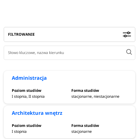
sztuka mediów i edukacja wizualna
technologia chemiczna
towaroznawstwo
transport i logistyka
FILTROWANIE
turystyka i rekreacja
wychowanie fizyczne
wzornictwo ubioru i akcesoriów mody
zarządzanie i inżynieria produkcji
Administracja
Rekrutacja na studia 2026/2027 w
I stopnia, II stopnia
stacjonarne, niestacjonarne
Radomiu
Architektura wnętrz
Uczelnie w Radomiu - rekrutacja 2026/2027
Uniwersytet Technologiczno-Humanistyczny im. Kazimierza
I stopnia
stacjonarne
Pułaskiego w Radomiu - rekrutacja 2026/2027