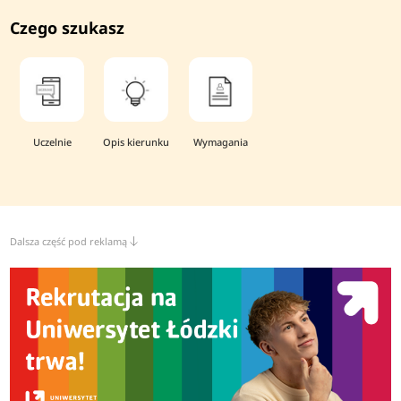
Czego szukasz
Uczelnie
Opis kierunku
Wymagania
Dalsza część pod reklamą