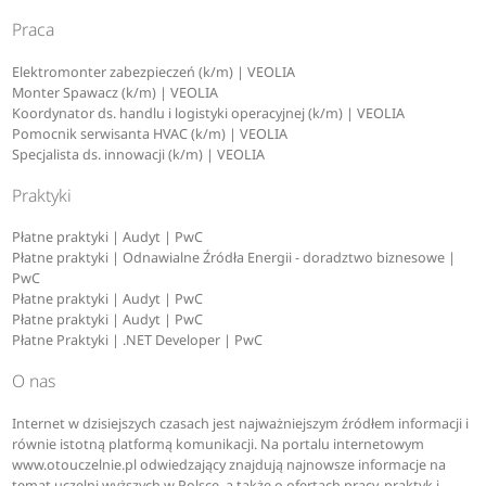
Praca
Elektromonter zabezpieczeń (k/m) | VEOLIA
Monter Spawacz (k/m) | VEOLIA
Koordynator ds. handlu i logistyki operacyjnej (k/m) | VEOLIA
Pomocnik serwisanta HVAC (k/m) | VEOLIA
Specjalista ds. innowacji (k/m) | VEOLIA
Praktyki
Płatne praktyki | Audyt | PwC
Płatne praktyki | Odnawialne Źródła Energii - doradztwo biznesowe |
PwC
Płatne praktyki | Audyt | PwC
Płatne praktyki | Audyt | PwC
Płatne Praktyki | .NET Developer | PwC
O nas
Internet w dzisiejszych czasach jest najważniejszym źródłem informacji i
równie istotną platformą komunikacji. Na portalu internetowym
www.otouczelnie.pl odwiedzający znajdują najnowsze informacje na
temat uczelni wyższych w Polsce, a także o ofertach pracy, praktyk i