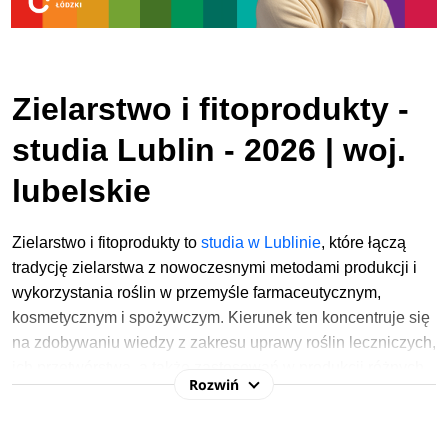
Zielarstwo i fitoprodukty -
studia Lublin - 2026 | woj.
lubelskie
Zielarstwo i fitoprodukty to
studia w Lublinie
, które łączą
tradycję zielarstwa z nowoczesnymi metodami produkcji i
wykorzystania roślin w przemyśle farmaceutycznym,
kosmetycznym i spożywczym. Kierunek ten koncentruje się
na zdobywaniu wiedzy z zakresu uprawy roślin leczniczych,
ich przetwórstwa, a także zastosowań w produkcji różnych
Rozwiń
wyrobów fitoterapeutycznych, kosmetycznych i
spożywczych. Kształcenie ma na celu połączenie nauki o
roślinach leczniczych z praktycznym podejściem do ich