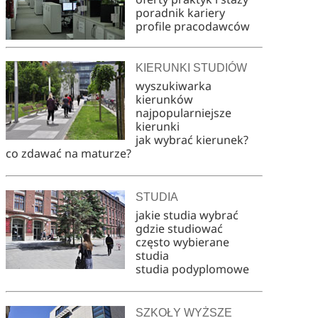
poradnik kariery
profile pracodawców
KIERUNKI STUDIÓW
wyszukiwarka
kierunków
najpopularniejsze
kierunki
jak wybrać kierunek?
co zdawać na maturze?
STUDIA
jakie studia wybrać
gdzie studiować
często wybierane
studia
studia podyplomowe
SZKOŁY WYŻSZE