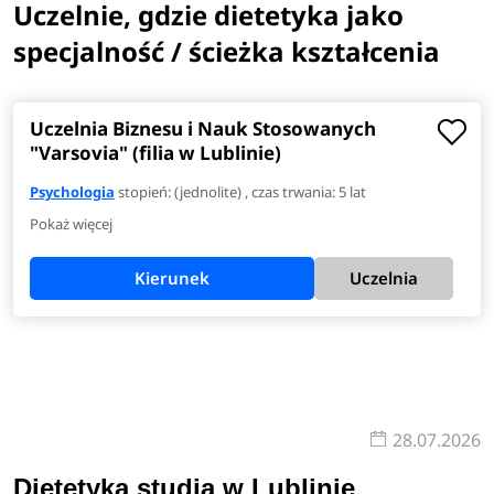
Uczelnie, gdzie dietetyka jako
specjalność / ścieżka kształcenia
Uczelnia Biznesu i Nauk Stosowanych
"Varsovia" (filia w Lublinie)
Psychologia
stopień: (jednolite) , czas trwania: 5 lat
Pokaż więcej
Kierunek
Uczelnia
28.07.2026
Dietetyka studia w Lublinie