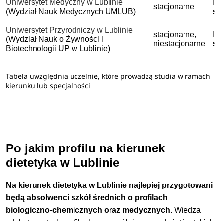
Uniwersytet Medyczny w Lublinie
I 
stacjonarne
(Wydział Nauk Medycznych UMLUB)
st
Uniwersytet Przyrodniczy w Lublinie
stacjonarne,
I 
(Wydział Nauk o Żywności i
niestacjonarne
st
Biotechnologii UP w Lublinie)
Tabela uwzględnia uczelnie, które prowadzą studia w ramach
kierunku lub specjalności
Po jakim profilu na kierunek
dietetyka w Lublinie
Na kierunek dietetyka w Lublinie najlepiej przygotowani
będą absolwenci szkół średnich o profilach
biologiczno-chemicznych oraz medycznych.
Wiedza