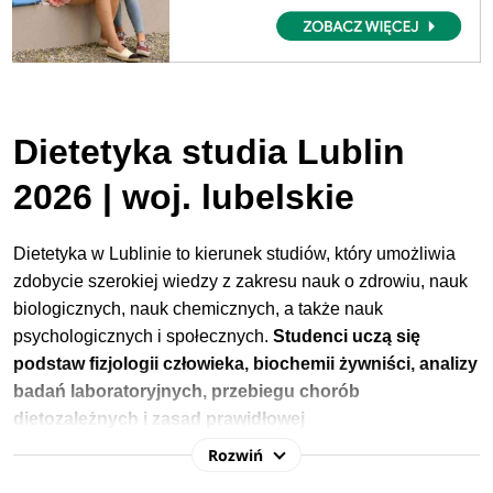
Dietetyka studia Lublin
2026 | woj. lubelskie
Dietetyka w Lublinie to kierunek studiów, który umożliwia
zdobycie szerokiej wiedzy z zakresu
nauk o zdrowiu,
nauk
biologicznych, nauk chemicznych, a także nauk
psychologicznych i społecznych.
Studenci uczą się
podstaw fizjologii człowieka, biochemii żywniści, analizy
badań laboratoryjnych, przebiegu chorób
dietozależnych i zasad prawidłowej
suplementacji.
Dzięki interdyscyplinarnej wiedzy
Rozwiń
absolwent potrafi układać plany dietetyczne zgodnie z