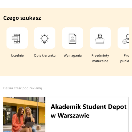
Czego szukasz
Uczelnie
Opis kierunku
Wymagania
Przedmioty
Prog
maturalne
punkto
Dalsza część pod reklamą