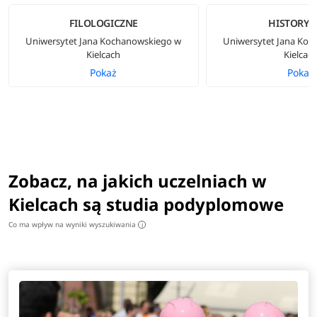
FILOLOGICZNE
HISTORYC
Uniwersytet Jana Kochanowskiego w
Uniwersytet Jana Ko
Kielcach
Kielcac
Pokaż
Pokaż
Zobacz, na jakich uczelniach w
Kielcach są studia podyplomowe
Co ma wpływ na wyniki wyszukiwania
i