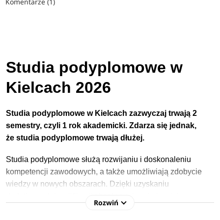
Komentarze (1)
Studia podyplomowe w
Kielcach 2026
Studia podyplomowe w Kielcach zazwyczaj trwają 2
semestry, czyli 1 rok akademicki. Zdarza się jednak,
że studia podyplomowe trwają dłużej.
Studia podyplomowe służą rozwijani
u i doskonaleniu
kompetencji zawodowych, a także umożliwiają zdobycie
wiedzy w nowych obszarach.
Dzięki uzyskaniu
dodatkowych kwalifikacji absolwenci zyskują większe
Rozwiń
możliwości rozwoju – może być to awans, wzrost