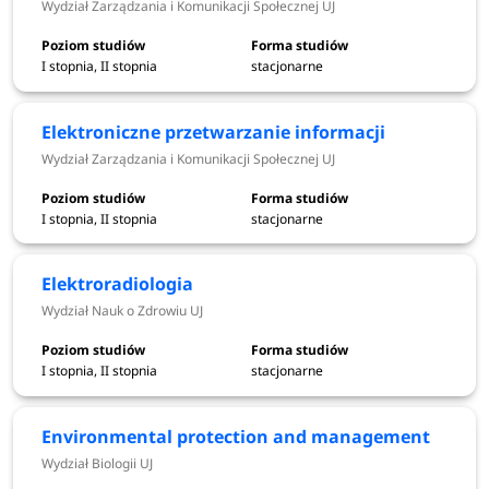
Filozofia - Wydział Filozoficzny UJ
Wydział Zarządzania i Komunikacji Społecznej UJ
Finanse i controlling - Wydział Zarządzania i
Komunikacji Społecznej UJ
I stopnia, II stopnia
stacjonarne
Finanse, bankowość, ubezpieczenia - Wydział
Zarządzania i Komunikacji Społecznej UJ
Elektroniczne przetwarzanie informacji
Fizjoterapia - Wydział Nauk o Zdrowiu UJ
Wydział Zarządzania i Komunikacji Społecznej UJ
Fizyka - Wydział Fizyki, Astronomii i Informatyki
Stosowanej UJ
I stopnia, II stopnia
stacjonarne
Fizyka dla firm - Wydział Fizyki, Astronomii i
Informatyki Stosowanej UJ
Geografia - Wydział Geografii i Geologii UJ
Elektroradiologia
Geografia i gospodarka przestrzenna - Wydział
Wydział Nauk o Zdrowiu UJ
Geografii i Geologii UJ
Geologia - Wydział Geografii i Geologii UJ
I stopnia, II stopnia
stacjonarne
Global and development studies - Wydział Studiów
Międzynarodowych i Politycznych UJ
Environmental protection and management
Historia - Wydział Historyczny UJ
Wydział Biologii UJ
Historia sztuki - Wydział Historyczny UJ