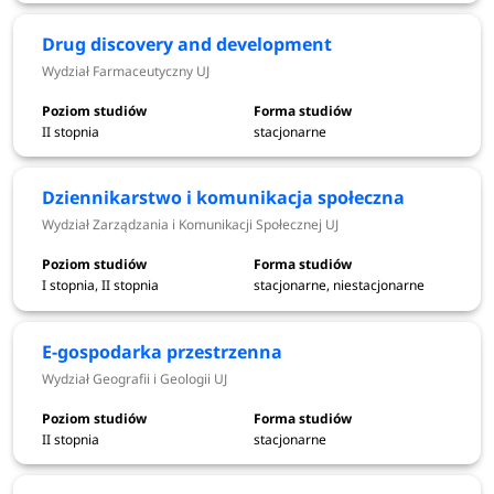
Filmoznawstwo i wiedza o nowych mediach - Wydział
Zarządzania i Komunikacji Społecznej UJ
Drug discovery and development
Filologia angielska - Wydział Filologiczny UJ
Wydział Farmaceutyczny UJ
Filologia angielska z językiem niemieckim - Wydział
Filologiczny UJ
II stopnia
stacjonarne
Filologia francuska - Wydział Filologiczny UJ
Filologia germańska - Wydział Filologiczny UJ
Filologia germańska z językiem angielskim - Wydział
Dziennikarstwo i komunikacja społeczna
Filologiczny UJ
Wydział Zarządzania i Komunikacji Społecznej UJ
Filologia hiszpańska - Wydział Filologiczny UJ
Filologia klasyczna - Wydział Filologiczny UJ
I stopnia, II stopnia
stacjonarne, niestacjonarne
Filologia orientalna - arabistyka - Wydział Filologiczny
UJ
E-gospodarka przestrzenna
Filologia orientalna - indologia - Wydział Filologiczny
Wydział Geografii i Geologii UJ
UJ
Filologia orientalna - iranistyka - Wydział Filologiczny
II stopnia
stacjonarne
UJ
Filologia orientalna - japonistyka - Wydział