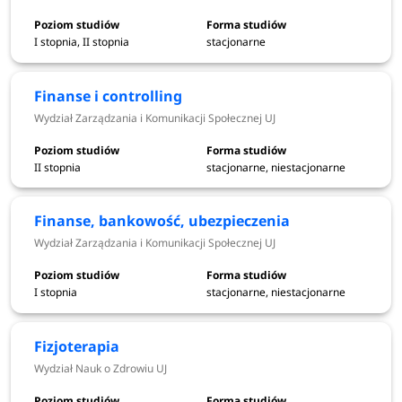
Harmonogram rekrutacji 2026/2027
I stopnia, II stopnia
stacjonarne
Finanse i controlling
STUDIA
STACJONARNE I NIESTACJONARNE (w
Wydział Zarządzania i Komunikacji Społecznej UJ
języku polskim)
II stopnia
stacjonarne, niestacjonarne
Studia I stopnia oraz jednolite magisterskie
Finanse, bankowość, ubezpieczenia
Terminy
Wydział Zarządzania i Komunikacji Społecznej UJ
Etapy rekrutacji dla kandydatów
rekrutacji
I stopnia
stacjonarne, niestacjonarne
Elektroniczna rejestracja - I tura
od 1
Fizjoterapia
(studia na które przeprowadzany jest
czerwca do
Wydział Nauk o Zdrowiu UJ
egzamin)
8 lipca 2026