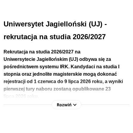
Uniwersytet Jagielloński (UJ) -
rekrutacja na studia 2026/2027
Rekrutacja na studia 2026/2027 na
Uniwersytecie
Jagiellońskim
(UJ)
odbywa się za 
pośrednictwem systemu
IRK. Kandydaci na studia I
stopnia oraz jednolite magisterskie mogą dokonać
rejestracji od 1 czerwca do 9 lipca 2026 roku, a wyniki
pierwszej tury naboru zostaną
opublikowane
23
lipca
2026 roku.
Rozwiń
Jeśli po zakończeniu rekrutacji podstawowej pozostaną 
wolne miejsca, UJ uruchomi dodatkową turę naboru, która 
potrwa 
do 13 września 2026 roku.
Dla niektórych kierunków studiów terminy rekrutacji mogą