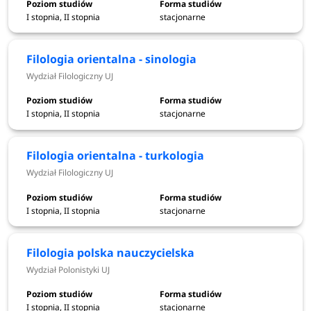
Relacje międzykulturowe - Wydział Studiów
I stopnia, II stopnia
stacjonarne
Międzynarodowych i Politycznych UJ
Religioznawstwo - interdyscyplinarne studia nad
Filologia orientalna - sinologia
religiami i kulturami świata - Wydział Filozoficzny UJ
Wydział Filologiczny UJ
Rosjanoznawstwo - Wydział Studiów
Międzynarodowych i Politycznych UJ
I stopnia, II stopnia
stacjonarne
Socjologia - Wydział Filozoficzny UJ
Stosunki międzynarodowe - Wydział Studiów
Międzynarodowych i Politycznych UJ
Filologia orientalna - turkologia
Studia afrykańskie - Wydział Studiów
Wydział Filologiczny UJ
Międzynarodowych i Politycznych UJ
Studia azjatyckie - Wydział Studiów
I stopnia, II stopnia
stacjonarne
Międzynarodowych i Politycznych UJ
Studia bliskowschodnie - Wydział Studiów
Filologia polska nauczycielska
Międzynarodowych i Politycznych UJ
Wydział Polonistyki UJ
Studia eurazjatyckie - Wydział Studiów
Międzynarodowych i Politycznych UJ
Studia europejskie - Wydział Studiów
I stopnia, II stopnia
stacjonarne