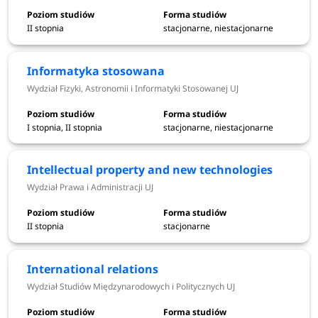
II stopnia
stacjonarne, niestacjonarne
Terminy
Etapy rekrutacji dla kandydatów
rekrutacji
Informatyka stosowana
Wydział Fizyki, Astronomii i Informatyki Stosowanej UJ
Elektroniczna rejestracja - I tura
od 1 czerwca
(studia na które przeprowadzany
do 8 lipca 2026
I stopnia, II stopnia
stacjonarne, niestacjonarne
jest egzamin)
Intellectual property and new technologies
Wydział Prawa i Administracji UJ
księgowanie opłat rekrutacyjnych
do 9 lipca 2026
wprowadzenie przez kandydatów
II stopnia
stacjonarne
wymaganych danych do systemu oraz
15 lipca 2026
wczytywanie dokumentów
International relations
Wydział Studiów Międzynarodowych i Politycznych UJ
14-16 lipca
egzaminy
2026