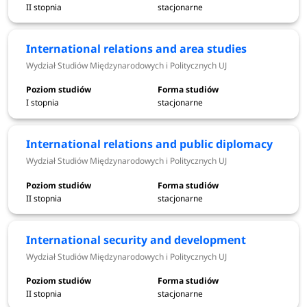
II stopnia
stacjonarne
od 1 czerwca
Elektroniczna rejestracja - I tura
do 15 lipca
International relations and area studies
(pozostałe studia)
2026
Wydział Studiów Międzynarodowych i Politycznych UJ
do 16 lipca
księgowanie opłat rekrutacyjnych
I stopnia
stacjonarne
2026
International relations and public diplomacy
wprowadzenie przez kandydatów
15 lipca 2026
Wydział Studiów Międzynarodowych i Politycznych UJ
wymaganych danych do systemu
Ogłoszenie wyników - I tura
24 lipca 2026
II stopnia
stacjonarne
International security and development
27-29 lipca
wpisy
Wydział Studiów Międzynarodowych i Politycznych UJ
2026
II stopnia
stacjonarne
30-31 lipca
wpisy z listy rezerwowej