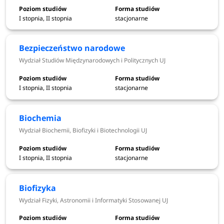
Dodatkowym atutem jest bogata
oferta kierunków
I stopnia, II stopnia
stacjonarne
prowadzonych w językach obcych oraz szerokie
możliwości wyjazdów zagranicznych - studenci mogą
Bezpieczeństwo narodowe
brać udział w programach wymiany oraz uczestniczyć w
Wydział Studiów Międzynarodowych i Politycznych UJ
programach double degree.
I stopnia, II stopnia
stacjonarne
Uniwersytet Jagielloński w Krakowie
kierunki - rekrutacja 2026/2027
Biochemia
Wydział Biochemii, Biofizyki i Biotechnologii UJ
Uniwersytet Jagielloński w Krakowie
w rekrutacji
2026/2027 oferuje kształcenie na ponad 165 kierunkach
I stopnia, II stopnia
stacjonarne
studiów w ramach studiów pierwszego (112 kierunków) i
drugiego (137 kierunków) stopnia oraz jednolitych
Biofizyka
magisterskich (9 kierunków)
, jak również w ramach
Wydział Fizyki, Astronomii i Informatyki Stosowanej UJ
studiów podyplomowych.
Osoby zainteresowane
podjęciem nauki na UJ mogą aplikować na 168 kierunków