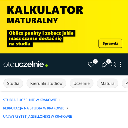
0
1
Studia
Kierunki studiów
Uczelnie
Matura
P
STUDIA I UCZELNIE W KRAKOWIE
REKRUTACJA NA STUDIA W KRAKOWIE
UNIWERSYTET JAGIELLOŃSKI W KRAKOWIE