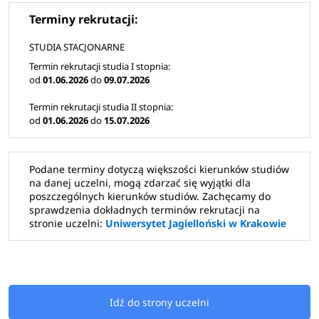
się różnić, szczegółówe informacje znajdziesz na
Terminy rekrutacji:
rekrutacja.uj.edu.pl
STUDIA STACJONARNE
Termin rekrutacji studia I stopnia:
W roku akademickim 2026/2027 Uniwersytet 
od
01.06.2026
do
09.07.2026
Jagielloński przygotował dla kandydatów ponad 16 
tysięcy miejsc na ponad 170 kierunkach studiów. Oferta 
Termin rekrutacji studia II stopnia:
obejmuje studia stacjonarne i niestacjonarne I i II 
od
01.06.2026
do
15.07.2026
stopnia oraz jednolite studia magisterskie
, dając 
kandydatom na studia szeroki wybór ścieżek 
kształcenia w różnych dziedzinach nauki.
Podane terminy dotyczą większości kierunków studiów
na danej uczelni, mogą zdarzać się wyjątki dla
poszczególnych kierunków studiów. Zachęcamy do
sprawdzenia dokładnych terminów rekrutacji na
Kolejne tury rekrutacji
stronie uczelni:
Uniwersytet Jagielloński w Krakowie
W lipcu 2026 zostanie uruchomiona druga tura
rekrutacji dla kierunków studiów, na których pozostały
wolne miejsca. Druga tura rekrutacji potrwa do 13
Idź do strony uczelni
września 2026 roku.