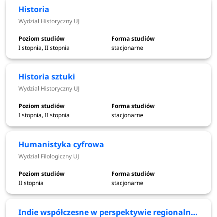
księgowanie opłat rekrutacyjnych
września
Historia
2026
Wydział Historyczny UJ
I stopnia, II stopnia
stacjonarne
16 września
egzaminy
2026
Historia sztuki
do 13
Wydział Historyczny UJ
Elektroniczna rejestracja - II tura
września
(pozostałe studia)
2026
I stopnia, II stopnia
stacjonarne
do 14
Humanistyka cyfrowa
księgowanie opłat rekrutacyjnych
września
Wydział Filologiczny UJ
2026
18 września
II stopnia
stacjonarne
Ogłoszenie wyników - II tura
2026
Indie współczesne w perspektywie regionalnej i globalnej
21-23