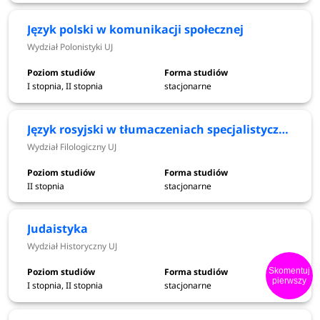
2026
Język polski w komunikacji społecznej
Wydział Polonistyki UJ
doręczenie zaświadczenia o braku
Wydział
przeciwwskazań do podjęcia studiów
Lekarski - 28
I stopnia, II stopnia
stacjonarne
wydanego przez lekarza medycyny
sierpnia 2026,
pracy (studia, dla których jest to
pozostałe - 7
Język rosyjski w tłumaczeniach specjalistycznych
wymagane)
września 2026
Wydział Filologiczny UJ
Elektroniczna rejestracja - II tura
do 1 września
(studia na które przeprowadzany
II stopnia
stacjonarne
2026
jest egzamin)
Judaistyka
Wydział Historyczny UJ
do 2 września
księgowanie opłat rekrutacyjnych
Skomentuj
2026
pierwszy
I stopnia, II stopnia
stacjonarne