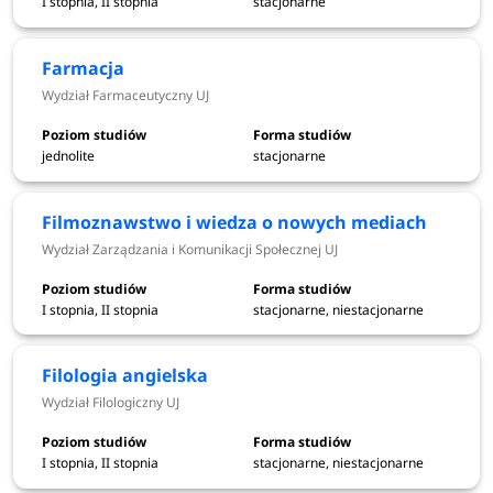
I stopnia, II stopnia
stacjonarne
Polonistyki UJ
Język rosyjski w tłumaczeniach specjalistycznych -
Wydział Filologiczny UJ
Farmacja
Judaistyka - Wydział Historyczny UJ
Wydział Farmaceutyczny UJ
Kierunek lekarski (medycyna) - Wydział Lekarski UJ
Kierunek lekarsko-dentystyczny (stomatologia) -
jednolite
stacjonarne
Wydział Lekarski UJ
Kognitywistyka - Wydział Filozoficzny UJ
Filmoznawstwo i wiedza o nowych mediach
Korean studies - Wydział Studiów Międzynarodowych
Wydział Zarządzania i Komunikacji Społecznej UJ
i Politycznych UJ
Kosmetologia - Wydział Farmaceutyczny UJ
I stopnia, II stopnia
stacjonarne, niestacjonarne
Krytyka literacka - Wydział Polonistyki UJ
Kulturoznawstwo - teksty kultury - Wydział Polonistyki
UJ
Filologia angielska
Kulturoznawstwo międzynarodowe - Wydział Studiów
Wydział Filologiczny UJ
Międzynarodowych i Politycznych UJ
Laboratoria kultury współczesnej - Wydział
I stopnia, II stopnia
stacjonarne, niestacjonarne
Zarządzania i Komunikacji Społecznej UJ