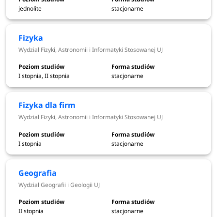
jednolite
stacjonarne
do 9 lipca
księgowanie opłat rekrutacyjnych
2026
Fizyka
Wydział Fizyki, Astronomii i Informatyki Stosowanej UJ
13-17 lipca
egzaminy
2026
I stopnia, II stopnia
stacjonarne
od 1
Elektroniczna rejestracja - I tura
czerwca do
Fizyka dla firm
(pozostałe studia)
9 lipca 2026
Wydział Fizyki, Astronomii i Informatyki Stosowanej UJ
do 10 lipca
księgowanie opłat rekrutacyjnych
I stopnia
stacjonarne
2026
23 lipca
Geografia
Ogłoszenie wyników - I tura
2026
Wydział Geografii i Geologii UJ
II stopnia
stacjonarne
24, 27-28