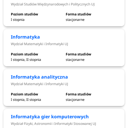
Wydział Studiów Międzynarodowych i Politycznych UJ
wpisy
września
2026
I stopnia
stacjonarne
24-25
wpisy z listy rezerwowej
września
Informatyka
2026
Wydział Matematyki i Informatyki UJ
doręczenie zaświadczenia o braku
I stopnia, II stopnia
stacjonarne
5
przeciwwskazań do podjęcia studiów
października
wydanego przez lekarza medycyny
pracy (studia, dla których jest to
2026
Informatyka analityczna
wymagane)
Wydział Matematyki i Informatyki UJ
*Terminy rekrutacji mogą ulec zmianie.
I stopnia, II stopnia
stacjonarne
Informatyka gier komputerowych
Studia II stopnia
Wydział Fizyki, Astronomii i Informatyki Stosowanej UJ