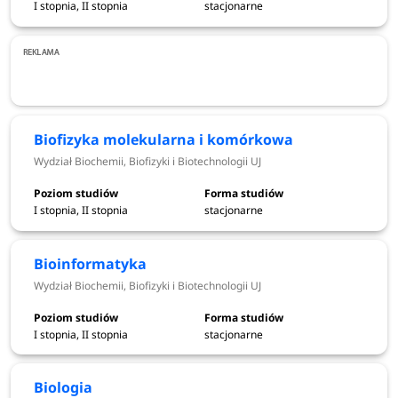
I stopnia, II stopnia
stacjonarne
studiów stacjonarnych oraz 19
kierunków studiów
niestacjonarnych.
Sprawdź
Uniwersytet Jagielloński w Krakowie kierunki
2026/2027
Biofizyka molekularna i komórkowa
Wydział Biochemii, Biofizyki i Biotechnologii UJ
Uniwersytet Jagielloński w Krakowie
kierunki studiów -
I stopnia, II stopnia
stacjonarne
rekrutacja 2026/2027
Administracja - Wydział Prawa i Administracji UJ
Bioinformatyka
Amerykanistyka - Wydział Studiów
Wydział Biochemii, Biofizyki i Biotechnologii UJ
Międzynarodowych i Politycznych UJ
Analityka medyczna - Wydział Farmaceutyczny UJ
I stopnia, II stopnia
stacjonarne
Analiza danych społecznych - Wydział Filozoficzny
UJ
Biologia
Archeologia - Wydział Historyczny UJ