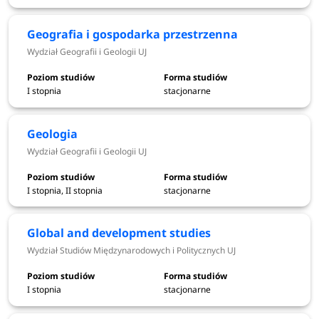
wpisy
lipca 2026
Geografia i gospodarka przestrzenna
29-30 lipca
Wydział Geografii i Geologii UJ
wpisy z listy rezerwowej
2026
I stopnia
stacjonarne
doręczenie zaświadczenia o braku
Wydział
Geologia
przeciwwskazań do podjęcia studiów
Lekarski - 28
Wydział Geografii i Geologii UJ
wydanego przez lekarza medycyny
sierpnia,
pracy (studia, dla których jest to
pozostałe 7
wymagane)
września
I stopnia, II stopnia
stacjonarne
Elektroniczna rejestracja - II tura
do 13
Global and development studies
(studia na które przeprowadzany jest
września
Wydział Studiów Międzynarodowych i Politycznych UJ
egzamin)
2026
I stopnia
stacjonarne
do 14