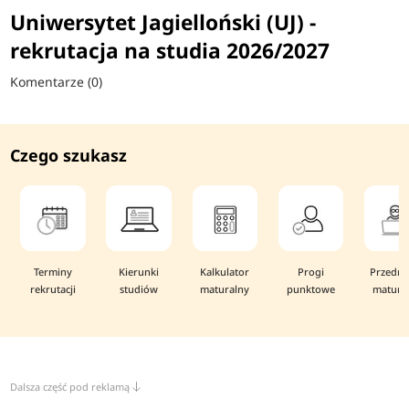
Uniwersytet Jagielloński (UJ) -
rekrutacja na studia 2026/2027
Komentarze (0)
Czego szukasz
Terminy
Kierunki
Kalkulator
Progi
Przedmi
rekrutacji
studiów
maturalny
punktowe
matura
Dalsza część pod reklamą