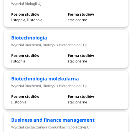
Wydział Biologii UJ
Astrofizyka i kosmologia - Wydział Fizyki, Astronomii i
Informatyki Stosowanej UJ
I stopnia, II stopnia
stacjonarne
Astronomia - Wydział Fizyki, Astronomii i Informatyki
Stosowanej UJ
Bezpieczeństwo narodowe - Wydział Studiów
Biotechnologia
Międzynarodowych i Politycznych UJ
Wydział Biochemii, Biofizyki i Biotechnologii UJ
Biochemia - Wydział Biochemii, Biofizyki i
Biotechnologii UJ
I stopnia
stacjonarne
Biofizyka - Wydział Fizyki, Astronomii i Informatyki
Stosowanej UJ
Biotechnologia molekularna
Biofizyka molekularna i komórkowa - Wydział
Wydział Biochemii, Biofizyki i Biotechnologii UJ
Biochemii, Biofizyki i Biotechnologii UJ
Bioinformatyka - Wydział Biochemii, Biofizyki i
Biotechnologii UJ
II stopnia
stacjonarne
Biologia - Wydział Biologii UJ
Biotechnologia - Wydział Biochemii, Biofizyki i
Business and finance management
Biotechnologii UJ
Wydział Zarządzania i Komunikacji Społecznej UJ
Biotechnologia molekularna - Wydział Biochemii,