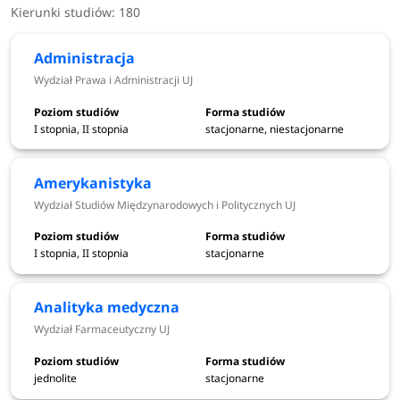
Kierunki studiów: 180
Kierunki studiów na 
Uniwersytecie
Administracja
Wydział Prawa i Administracji UJ
Jagiellońskim
 2026/2027
W nadchodzącym roku akademickim UJ przygotował: 
I stopnia, II stopnia
stacjonarne, niestacjonarne
127 kierunków stacjonarnych I stopnia i jednolitych
magisterskich
Amerykanistyka
8 kierunków niestacjonarnych I stopnia i jednolitych
Wydział Studiów Międzynarodowych i Politycznych UJ
magisterskich
131 kierunków stacjonarnych II stopnia
I stopnia, II stopnia
stacjonarne
14 kierunków niestacjonarnych II stopnia
24 kierunki w języku angielskim
Analityka medyczna
sprawdź
kierunki studiów Uniwersytet Jagielloński
Wydział Farmaceutyczny UJ
jednolite
stacjonarne